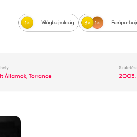
Világbajnokság
Európa-baj
1
3
1
 hely
Születési
lt Államok, Torrance
2003. 