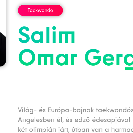
Taekwondo
Salim
Omar
Gerg
Világ- és Európa-bajnok taekwondós,
Angelesben él, és edző édesapjával 
két olimpián járt, útban van a harmad