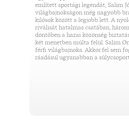
említett sportági legendát, Salim J
világbajnokságon még nagyobb bra
kilósok között a legjobb lett. A nyo
riválisát hatalmas csatában, háro
döntőben a hazai közönség biztatá
két menetben múlta felül. Salim Om
férfi világbajnoka. Akkor fel sem fo
ráadásul ugyanabban a súlycsoportb