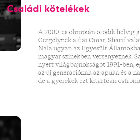
Családi kötelékek
A 2000-es olimpián ötödik helyig ju
Gergelynek a fiai Omar, Sharif val
Nala ugyan az Egyesült Államokban
magyar színekben versenyeznek. S
nyert világbajnokságot 1991-ben, e
az új generációnak az apuka és a na
de a gyerekek ezt kitartóan ostromo