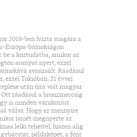
ször 2019-ben húzta magára a
ior-Európa-bajnokságon
t be a köztudatba, amikor az
gtön aranyat nyert, ezzel
ajnokává avanzsált. Ráadásul
ta, ezzel Tokióban, 21 évvel
replése után újra volt magyar
. Ott ráadásul a bronzmeccsig
, így is minden várakozást
issá válva. Hogy ez mennyire
, mikor ismét megnyerte az
mas lelki teherrel, hiszen alig
agybátyját, példaképét, a fent