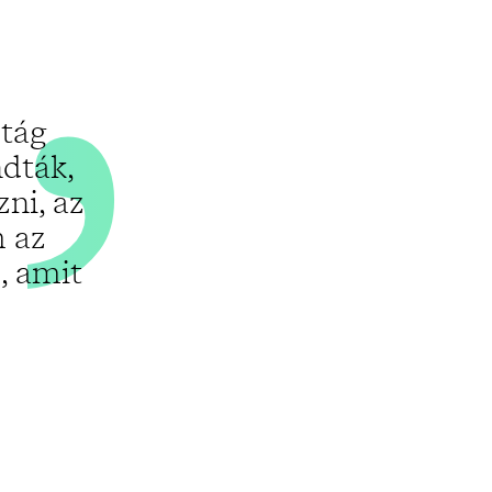
„
rtág
ndták,
zni, az
m az
, amit