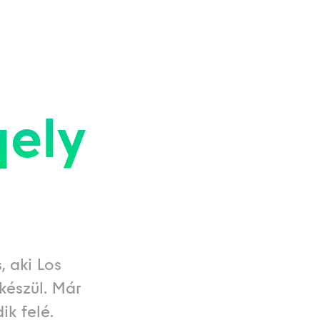
ely
 aki Los
készül. Már
ik felé.