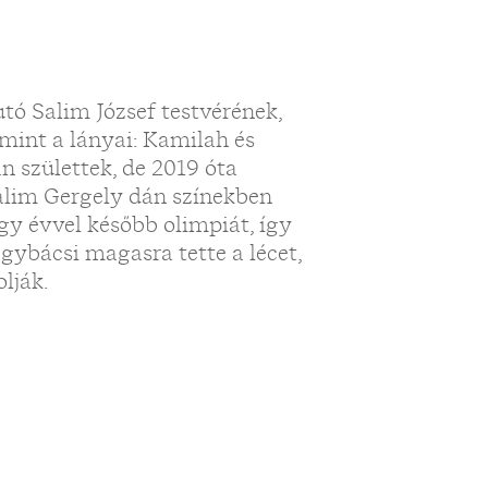
tó Salim József testvérének,
amint a lányai: Kamilah és
 születtek, de 2019 óta
alim Gergely dán színekben
gy évvel később olimpiát, így
gybácsi magasra tette a lécet,
lják.