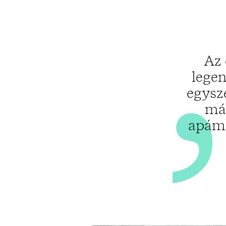
Az 
legen
egysze
már
apámm