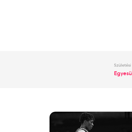
Születési
Egyesü