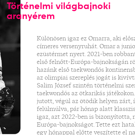
Történelmi világbajnoki
aranyérem
Különösen igaz ez Omarra, aki elő
címeres versenyruhát. Omar a jun
ezüstérmet nyert. 2021-ben robban
első felnőtt-Európa-bajnokságán rö
hazánk első taekwondós kontinensb
az olimpiai szereplés jogát is kivív
Salim József szintén történelmi sze
taekwondós az ötkarikás játékokon
jutott, végül az ötödik helyen zárt
felülmúlva, pár hónap alatt klassz
igaz, azt 2022-ben is bizonyította
Európa-bajnokságot. Tette ezt hatal
egy hónappal előtte veszítette el n