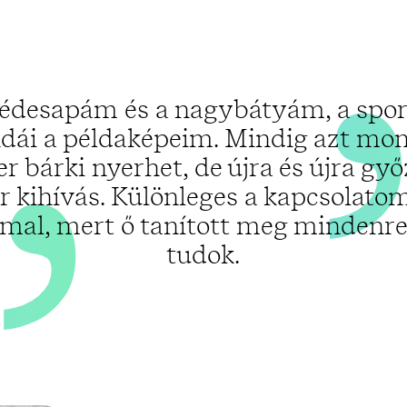
„
édesapám és a nagybátyám, a spo
dái a példaképeim. Mindig azt mo
r bárki nyerhet, de újra és újra győ
 kihívás. Különleges a kapcsolato
al, mert ő tanított meg mindenre
tudok.