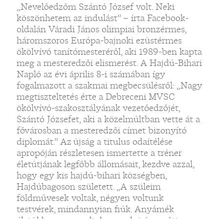
„Nevelőedzőm Szántó József volt. Neki
köszönhetem az indulást” – írta Facebook-
oldalán Váradi János olimpiai bronzérmes,
háromszoros Európa-bajnoki ezüstérmes
ökölvívó tanítómesteréről, aki 1989-ben kapta
meg a mesteredzői elismerést. A Hajdú-Bihari
Napló az évi április 8-i számában így
fogalmazott a szakmai megbecsülésről: „Nagy
megtiszteltetés érte a Debreceni MVSC
ökölvívó-szakosztályának vezetőedzőjét,
Szántó Józsefet, aki a közelmúltban vette át a
fővárosban a mesteredzői címet bizonyító
diplomát.” Az újság a titulus odaítélése
apropóján részletesen ismertette a tréner
életútjának legfőbb állomásait, kezdve azzal,
hogy egy kis hajdú-bihari községben,
Hajdúbagoson született. „A szüleim
földművesek voltak, négyen voltunk
testvérek, mindannyian fiúk. Anyámék