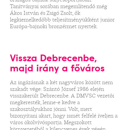
Tanítványai sorában megemlítendő még
Ákos István és Zsigó Zsolt, ők
legkiemelkedőbb teljesítményükként junior
Európa-bajnoki bronzérmet nyertek.
Vissza Debrecenbe,
majd irány a főváros
Az ingázásnak a két nagyváros között nem
szakadt vége: Szántó József 1986 elején
visszakerült Debrecenbe. A DMVSC vezetői
megkeresték, lenne-e kedve a
szakosztályukhoz jönni. Volt, mert
bizonyítani akart, hogy ismét felfelé íveljen a
város ökölvívósportja. Megszokott
környezetéből a kilencvenes évek végén