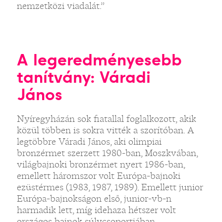
nemzetközi viadalát.”
A legeredményesebb
tanítvány: Váradi
János
Nyíregyházán sok fiatallal foglalkozott, akik
közül többen is sokra vitték a szorítóban. A
legtöbbre Váradi János, aki olimpiai
bronzérmet szerzett 1980-ban, Moszkvában,
világbajnoki bronzérmet nyert 1986-ban,
emellett háromszor volt Európa-bajnoki
ezüstérmes (1983, 1987, 1989). Emellett junior
Európa-bajnokságon első, junior-vb-n
harmadik lett, míg idehaza hétszer volt
országos bajnok súlycsoportjában.