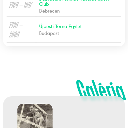
1986 — 1997
Club
Debrecen
1998 —
Újpesti Torna Egylet
2008
Budapest
Galéria