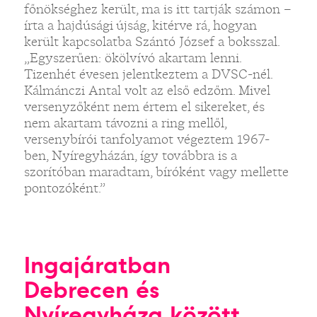
főnökséghez került, ma is itt tartják számon –
írta a hajdúsági újság, kitérve rá, hogyan
került kapcsolatba Szántó József a boksszal.
„Egyszerűen: ökölvívó akartam lenni.
Tizenhét évesen jelentkeztem a DVSC-nél.
Kálmánczi Antal volt az első edzőm. Mivel
versenyzőként nem értem el sikereket, és
nem akartam távozni a ring mellől,
versenybírói tanfolyamot végeztem 1967-
ben, Nyíregyházán, így továbbra is a
szorítóban maradtam, bíróként vagy mellette
pontozóként.”
Ingajáratban
Debrecen és
Nyíregyháza között