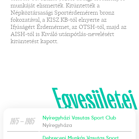
munkáját elismerték. Kitüntették a
Népköztársasági Sportérdemérem bronz
fokozatával, a KISZ KB-tól elnyerte az
Ifjúságért Érdemérmet, az OTSH-tól, majd az
AISH-tól is Kiváló utánpótlás-nevelésért
kitüntetést kapott.
Egyesületei
Nyíregyházi Vasutas Sport Club
1975 — 1985
Nyíregyháza
Debreceni Munkás Vasutas Sport