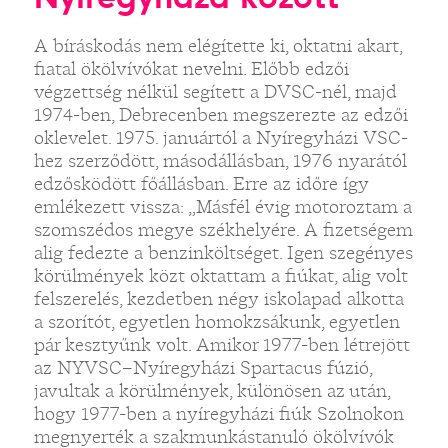
A bíráskodás nem elégítette ki, oktatni akart,
fiatal ökölvívókat nevelni. Előbb edzői
végzettség nélkül segített a DVSC-nél, majd
1974-ben, Debrecenben megszerezte az edzői
oklevelet. 1975. januártól a Nyíregyházi VSC-
hez szerződött, másodállásban, 1976 nyarától
edzősködött főállásban. Erre az időre így
emlékezett vissza: „Másfél évig motoroztam a
szomszédos megye székhelyére. A fizetségem
alig fedezte a benzinköltséget. Igen szegényes
körülmények közt oktattam a fiúkat, alig volt
felszerelés, kezdetben négy iskolapad alkotta
a szorítót, egyetlen homokzsákunk, egyetlen
pár kesztyűnk volt. Amikor 1977-ben létrejött
az NYVSC–Nyíregyházi Spartacus fúzió,
javultak a körülmények, különösen az után,
hogy 1977-ben a nyíregyházi fiúk Szolnokon
megnyerték a szakmunkástanuló ökölvívók