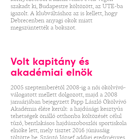
szakadt ki, Budapestre költözött, az UTE-ba
igazolt. A klubváltáshoz az is kellett, hogy
Debrecenben anyagi okok miatt
megszüntették a bokszot.
Volt kapitány és
akadémiai elnök
2005 szeptemberétől 2008-ig a női ökölvívó-
válogatott mellett dolgozott, majd a 2008
januárjában bejegyzett Papp László Ökölvívó
Akadémia élére került: a hajdúsági kesztyűs
tehetségek önálló otthonba költözését célul
tűző, bentlakásos hajdúszoboszlói sportiskola
elnöke lett, mely tisztet 2016 júniusáig
töltötte be. Szántó József addigi eredményes