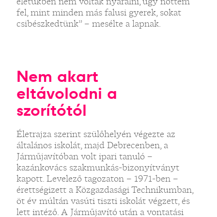
életükben nem voltak nyaralni, úgy nőttem
fel, mint minden más falusi gyerek, sokat
csibészkedtünk” – mesélte a lapnak.
Nem akart
eltávolodni a
szorítótól
Életrajza szerint szülőhelyén végezte az
általános iskolát, majd Debrecenben, a
Járműjavítóban volt ipari tanuló –
kazánkovács szakmunkás-bizonyítványt
kapott. Levelező tagozaton – 1971-ben –
érettségizett a Közgazdasági Technikumban,
öt év múltán vasúti tiszti iskolát végzett, és
lett intéző. A Járműjavító után a vontatási