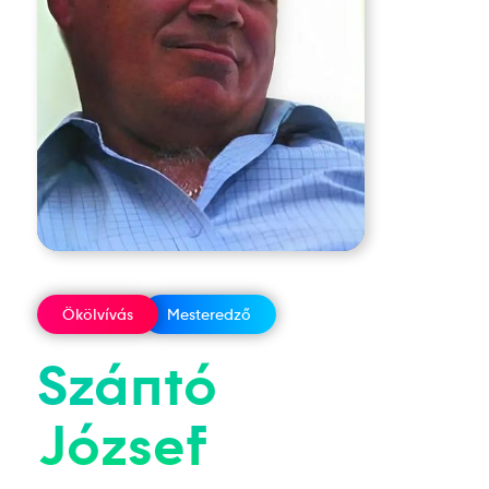
Ökölvívás
Mesteredző
Szántó
József