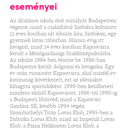
eseményei
Az általános iskola első osztályát Budapesten
végezte, majd a családjával Siófokra költözött.
11 éves korában ült először lóra, Siófokon, egy
gyermek lovas táborban. Három évig itt
lovagolt, majd 14 éves korában Kaposvárra
került a Mezőgazdasági Szakközépiskolába.
Az iskolát 1984-ben fejezte be. 1986-ban
Budapestre került dolgozni és lovagolni. Egy
év után visszatért Kaposvárra, ahol másfél év
katonaság következett, ezt az időszakot
kihagyta sportolóként. 1990-ben kezdhetett
mindent elölről Kaposvárott. 1986-tól 1990-ig
a Budapesti Honvéd, majd a Kaposvári
Gazdász SE, később 1994 végén
Szombathelyi Titán Lovas Klub, 1995-ben a
Dabróka Lovas Klub, majd az Imperiál Lovas
Klub, a Pápai Helikopter Lovas Klub, a