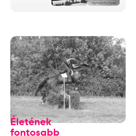
Életének
fontosabb