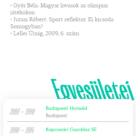
• Győr Béla: Magyar lovasok az olimpiai
játékokon
• Jutasi Róbert: Sport reflektor. Ki kicsoda
Somogyban?
• Lellei Újság, 2009, 6. szám
Egyesületei
Budapesti Honvéd
1986 — 1990
Budapest
1990 — 1994
Kaposvári Gazdász SE