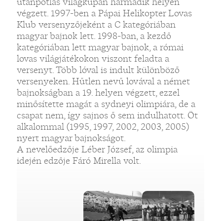
utánpótlás világkupán harmadik helyen
végzett. 1997-ben a Pápai Helikopter Lovas
Klub versenyzőjeként a C kategóriában
magyar bajnok lett. 1998-ban, a kezdő
kategóriában lett magyar bajnok, a római
lovas világjátékokon viszont feladta a
versenyt. Több lóval is indult különböző
versenyeken. Hűtlen nevű lovával a német
bajnokságban a 19. helyen végzett, ezzel
minősítette magát a sydneyi olimpiára, de a
csapat nem, így sajnos ő sem indulhatott. Öt
alkalommal (1995, 1997, 2002, 2003, 2005)
nyert magyar bajnokságot.
A nevelőedzője Léber József, az olimpia
idején edzője Fáró Mirella volt.