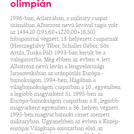
olimpián
1996-ban, Atlantában, a military csapat
számában Albatrosz nevű lovával tagja volt
az 1434,10 (195,60+1220,00+18,50)
hibaponttal végzett, 13. helyezett csapatnak
(Herczegfalvy Tibor, Schaller Gábor, Sós
Attila, Tuska Pál). 1993-ban került be a
válogatottba. Még ebben az évben 4. lett
Albatrosz nevű lován a lengyelországi
Jarasowskában az utánpótlás Európa-
bajnokságon. 1994-ben, Hágában a
világbajnokságon csapatban a 10., egyéniben
a legjobb magyarként 51. 1995-ben az
Európa-bajnokságon csapatban a 8., legjobb
magyarként egyéniben a 36. helyen végzett.
1995-ben magyar bajnoki címet szerzett
militaryban. Ugyanebben az évben a Közép-
európai Világkupa sorozatban első, az