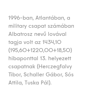
1996-ban, Atlantában, a
military csapat számában
Albatrosz nevű lovával
tagja volt az 1434,10
(195,60+1220,00+18,50)
hibaponttal 13. helyezett
csapatnak (Herczegfalvy
Tibor, Schaller Gábor, Sós
Attila, Tuska Pál).