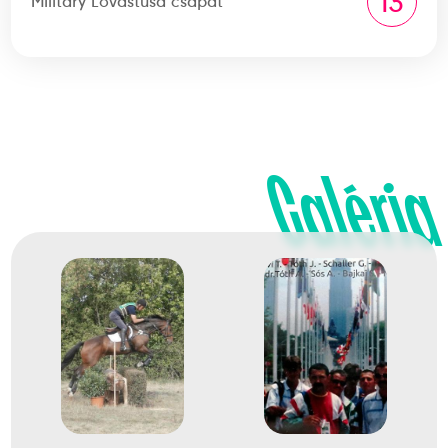
13
Military Lovastusa csapat
Galéria