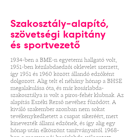
Szakosztály-alapító,
szövetségi kapitány
és sportvezető
1934-ben a BME-n egyetemi hallgató volt,
1951-ben kézilabdaedzői oklevelet szerzett,
így 1951 és 1960 között állandó edzőként
dolgozott. Alig telt el néhány hónap a BHSE
megalakulása óta, és már kosárlabda-
szakosztálya is volt a piros-fehér klubnak. Az
alapítás Eszéki Rezső nevéhez fűződött. A
kiváló szakember azonban nem sokat
tevékenykedhetett a csapat sikeréért, mert
kinevezték állami edzőnek, és így alig egy
hónap után elköszönt tanítványaitól. 1968-