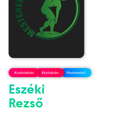
Kosárlabda
Kézilabda
Mesteredző
Eszéki
Rezső