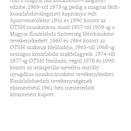
ban a magyar női kosárlabda-válogatott
edzője, 1969-től 1973-ig pedig a magyar férfi-
kosárlabdaválogatott kapitánya volt.
Sportvezetőként 1951 és 1990 között az
OTSH munkatársa, majd 1957-től 1959-ig a
Magyar Kosárlabda Szövetség főtitkáraként
tevékenykedett. 1960 és 1964 között az
OTSH szakmai főelőadója, 1965-től 1968-ig
országos kosárlabda szakfelügyelő. 1974-től
1977-ig OTSH főelőadó, végül 1978 és 1990
között az utánpótlás-nevelési osztály
nyugdíjas munkatársaként tevékenykedett.
Kosárlabdaedzői tevékenységének
elismeréséül 1961-ben mesteredzői
kitüntetést kapott.