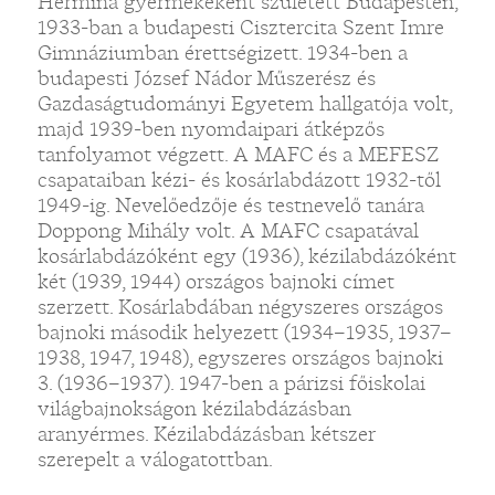
Hermina gyermekeként született Budapesten,
1933-ban a budapesti Cisztercita Szent Imre
Gimnáziumban érettségizett. 1934-ben a
budapesti József Nádor Műszerész és
Gazdaságtudományi Egyetem hallgatója volt,
majd 1939-ben nyomdaipari átképzős
tanfolyamot végzett. A MAFC és a MEFESZ
csapataiban kézi- és kosárlabdázott 1932-től
1949-ig. Nevelőedzője és testnevelő tanára
Doppong Mihály volt. A MAFC csapatával
kosárlabdázóként egy (1936), kézilabdázóként
két (1939, 1944) országos bajnoki címet
szerzett. Kosárlabdában négyszeres országos
bajnoki második helyezett (1934–1935, 1937–
1938, 1947, 1948), egyszeres országos bajnoki
3. (1936–1937). 1947-ben a párizsi főiskolai
világbajnokságon kézilabdázásban
aranyérmes. Kézilabdázásban kétszer
szerepelt a válogatottban.