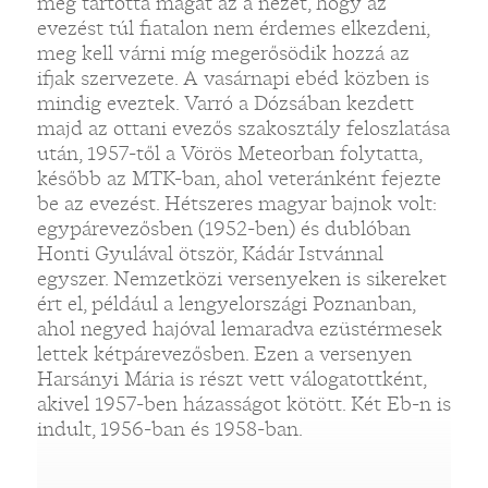
még tartotta magát az a nézet, hogy az
evezést túl fiatalon nem érdemes elkezdeni,
meg kell várni míg megerősödik hozzá az
ifjak szervezete. A vasárnapi ebéd közben is
mindig eveztek. Varró a Dózsában kezdett
majd az ottani evezős szakosztály feloszlatása
után, 1957-től a Vörös Meteorban folytatta,
később az MTK-ban, ahol veteránként fejezte
be az evezést. Hétszeres magyar bajnok volt:
egypárevezősben (1952-ben) és dublóban
Honti Gyulával ötször, Kádár Istvánnal
egyszer. Nemzetközi versenyeken is sikereket
ért el, például a lengyelországi Poznanban,
ahol negyed hajóval lemaradva ezüstérmesek
lettek kétpárevezősben. Ezen a versenyen
Harsányi Mária is részt vett válogatottként,
akivel 1957-ben házasságot kötött. Két Eb-n is
indult, 1956-ban és 1958-ban.