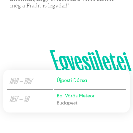
még a Fradit is legyőzi!"
Egyesületei
1949 — 1957
Újpesti Dózsa
Bp. Vörös Meteor
1957 — 58
Budapest