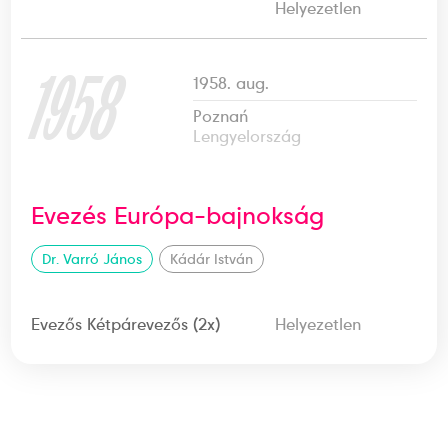
Helyezetlen
1958
1958. aug.
Poznań
Lengyelország
Evezés Európa-bajnokság
Dr. Varró János
Kádár István
Evezős Kétpárevezős (2x)
Helyezetlen