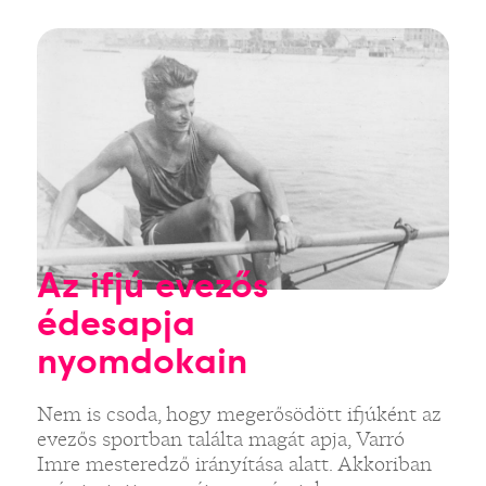
Az ifjú evezős
édesapja
nyomdokain
Nem is csoda, hogy megerősödött ifjúként az
evezős sportban találta magát apja, Varró
Imre mesteredző irányítása alatt. Akkoriban