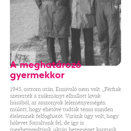
A meghatározó
gyermekkor
1945, ostrom után. Ennivaló nem volt. „Férfiak
szerezték a zsákmányt elhullott lovak
húsából, az asszonyok leleményességén
múlott, hogy ehetővé tudtak tenni minden
élelemnek felfoghatót. Vizünk úgy volt, hogy
hólevet forraltunk fel, de így is
megbetegedtünk, ukrán betegséget kaptunk.