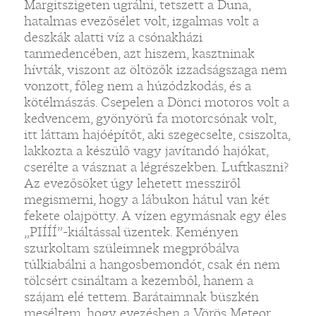
Margitszigeten ugrálni, tetszett a Duna,
hatalmas evezősélet volt, izgalmas volt a
deszkák alatti víz a csónakházi
tanmedencében, azt hiszem, kasztninak
hívták, viszont az öltözők izzadságszaga nem
vonzott, főleg nem a húzódzkodás, és a
kötélmászás. Csepelen a Dönci motoros volt a
kedvencem, gyönyörű fa motorcsónak volt,
itt láttam hajóépítőt, aki szegecselte, csiszolta,
lakkozta a készülő vagy javítandó hajókat,
cserélte a vásznat a légrészekben. Luftkaszni?
Az evezősöket úgy lehetett messziről
megismerni, hogy a lábukon hátul van két
fekete olajpötty. A vízen egymásnak egy éles
„PIÍÍÍ”-kiáltással üzentek. Keményen
szurkoltam szüleimnek megpróbálva
túlkiabálni a hangosbemondót, csak én nem
tölcsért csináltam a kezemből, hanem a
szájam elé tettem. Barátaimnak büszkén
meséltem, hogy evezésben a Vörös Meteor