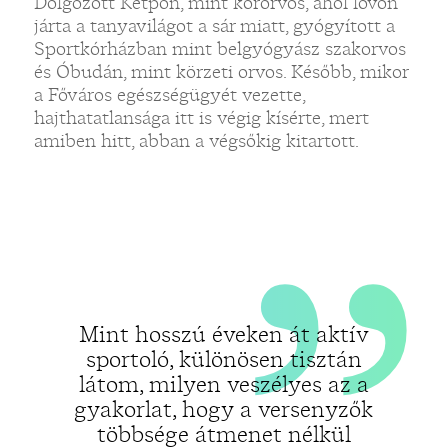
„
Dolgozott Kétpón, mint körorvos, ahol lovon
járta a tanyavilágot a sár miatt, gyógyított a
Sportkórházban mint belgyógyász szakorvos
és Óbudán, mint körzeti orvos. Később, mikor
a Főváros egészségügyét vezette,
hajthatatlansága itt is végig kísérte, mert
amiben hitt, abban a végsőkig kitartott.
Mint hosszú éveken át aktív
sportoló, különösen tisztán
látom, milyen veszélyes az a
gyakorlat, hogy a versenyzők
többsége átmenet nélkül