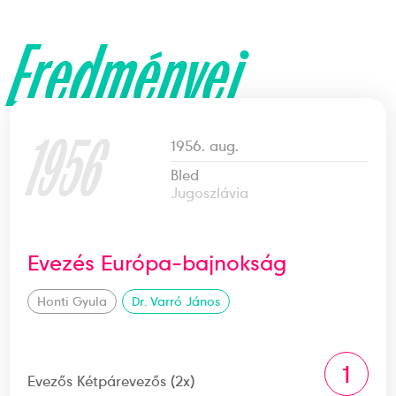
Eredményei
1956
1956. aug.
Bled
Jugoszlávia
Evezés Európa-bajnokság
Honti Gyula
Dr. Varró János
1
Evezős Kétpárevezős (2x)