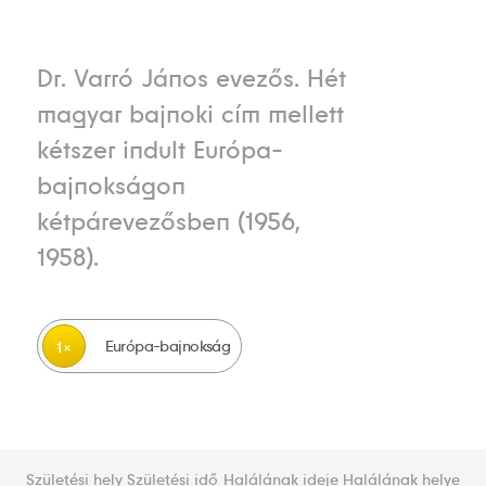
Dr. Varró János evezős. Hét
magyar bajnoki cím mellett
kétszer indult Európa-
bajnokságon
kétpárevezősben (1956,
1958).
Európa-bajnokság
1
Születési hely
Születési idő
Halálának ideje
Halálának helye