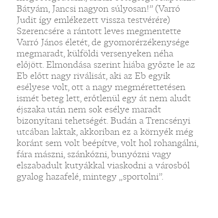
Bátyám, Jancsi nagyon súlyosan!” (Varró
Judit így emlékezett vissza testvérére)
Szerencsére a rántott leves megmentette
Varró János életét, de gyomorérzékenysége
megmaradt, külföldi versenyeken néha
előjött. Elmondása szerint hiába győzte le az
Eb előtt nagy riválisát, aki az Eb egyik
esélyese volt, ott a nagy megmérettetésen
ismét beteg lett, erőtlenül egy át nem aludt
éjszaka után nem sok esélye maradt
bizonyítani tehetségét. Budán a Trencsényi
utcában laktak, akkoriban ez a környék még
koránt sem volt beépítve, volt hol rohangálni,
fára mászni, szánkózni, bunyózni vagy
elszabadult kutyákkal viaskodni a városból
gyalog hazafelé, mintegy „sportolni”.