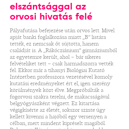
elszántsággal az
orvosi hivatás felé
Pályafutása befejezése után orvos lett. Mivel
apját banki foglalkozása miatt „B” listára
tették, ez nemcsak őt sújtotta, hanem
családját is. A „Rákócziánium” gimnáziumból
az egyetemre került, ahol – bár sikeres
felvételiket tett – csak harmadszorra vették
fel. Ekkor már a tihanyi Biológiai Kutató
Intézetben professzora vezetésével komoly
kutatási eredményeket ért el, igen szerény
körülmények közt élve. Megpróbálták a
fogorvosi szakra terelni, de makacsságával
belgyógyászként végzett. Ez kitartása
végigkísérte az életét, sokszor szinte úgy
kellett kivenni a hajóból egy versenyen a
célban, mert mindent kipréselt magából.