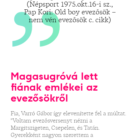
(Népsport 1975.okt.16-i sz.,
Pap Kori: Old boy evezősök –
nem vén evezősök c. cikk)
Magasugróvá lett
fiának emlékei az
evezősökről
Fia, Varró Gábor így elevenítette fel a múltat.
"Voltam evezősversenyt nézni a
Margitszigeten, Csepelen, és Tatán.
Gyerekként nagyon szerettem a