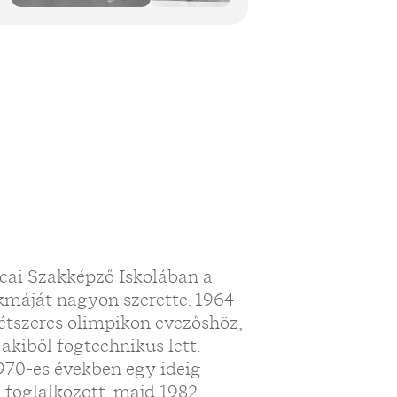
tcai Szakképző Iskolában a
zakmáját nagyon szerette. 1964-
étszeres olimpikon evezőshöz,
akiből fogtechnikus lett.
970-es években egy ideig
l foglalkozott, majd 1982–