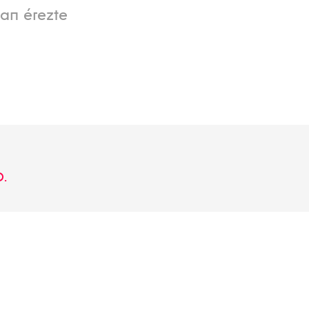
ban érezte
0.