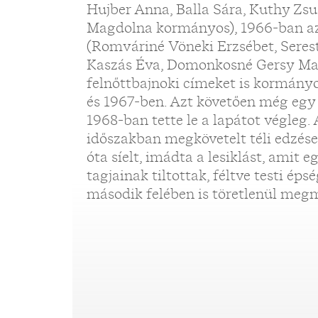
Hujber Anna, Balla Sára, Kuthy Z
Magdolna kormányos), 1966-ban az 
(Romváriné Vöneki Erzsébet, Serest
Kaszás Éva, Domonkosné Gersy Ma
felnőttbajnoki címeket is kormányo
és 1967-ben. Azt követően még egy 
1968-ban tette le a lapátot végleg. 
időszakban megkövetelt téli edzések
óta síelt, imádta a lesiklást, amit 
tagjainak tiltottak, féltve testi éps
második felében is töretlenül meg