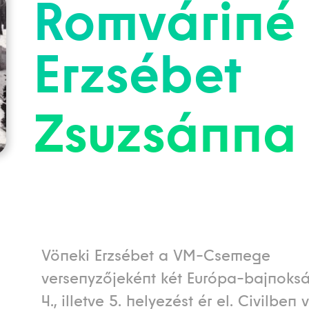
Romváriné
Erzsébet
Zsuzsánna
Vöneki Erzsébet a VM-Csemege
versenyzőjeként két Európa-bajnoksá
4., illetve 5. helyezést ér el. Civilben v