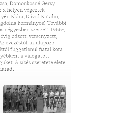
suzsa, Domonkosné Gersy
5. helyen végeztek
yén Klára, Dávid Katalin,
gdolna kormányos). További
s négyesben szerzett 1966-,
évig edzett, versenyzett,
Az evezéstől, az alapozó
től függetlenül fiatal kora
egyébként a válogatott
égüket. A sízés szeretete élete
maradt.