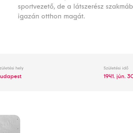
sportvezető, de a látszerész szakmá
igazán otthon magát.
zületési hely
Születési idő
Budapest
1941. jún. 3