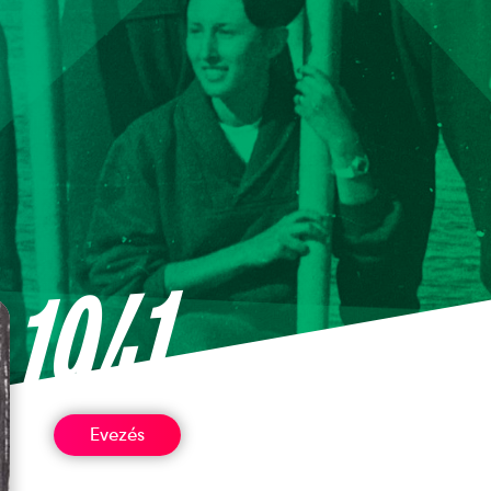
1941
Evezés