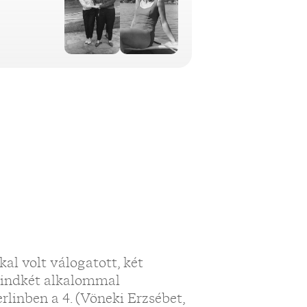
al volt válogatott, két
mindkét alkalommal
linben a 4. (Vöneki Erzsébet,