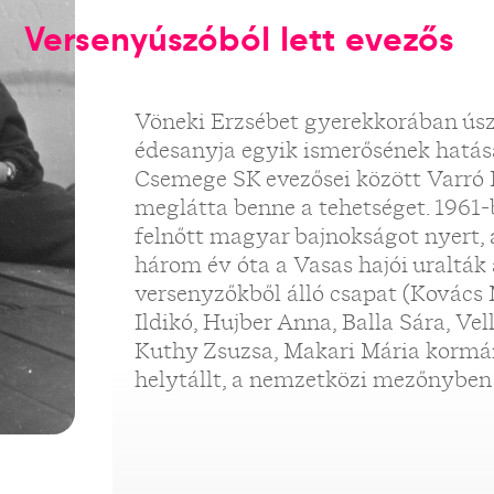
Versenyúszóból lett evezős
Vöneki Erzsébet gyerekkorában úsz
édesanyja egyik ismerősének hatásá
Csemege SK evezősei között Varró I
meglátta benne a tehetséget. 1961-
felnőtt magyar bajnokságot nyert, 
három év óta a Vasas hajói uralták 
versenyzőkből álló csapat (Kovács 
Ildikó, Hujber Anna, Balla Sára, Vel
Kuthy Zsuzsa, Makari Mária kormá
helytállt, a nemzetközi mezőnyben 