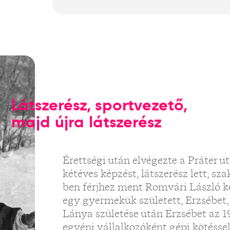
Látszerész, sportvezető,
majd újra látszerész
Érettségi után elvégezte a Práter u
kétéves képzést, látszerész lett, s
ben férjhez ment Romvári László k
egy gyermekük született, Erzsébet, 
Lánya születése után Erzsébet az 1
egyéni vállalkozóként gépi kötésse