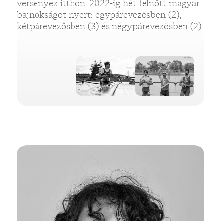
versenyez itthon. 2022-ig hét felnőtt magyar
bajnokságot nyert: egypárevezősben (2),
kétpárevezősben (3) és négypárevezősben (2).