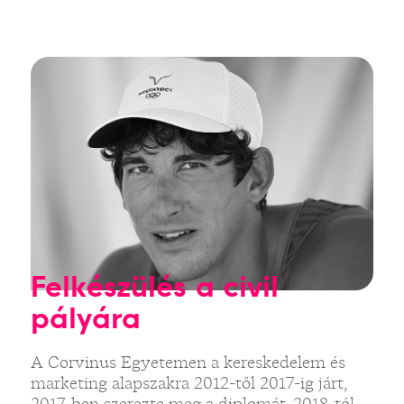
Felkészülés a civil
pályára
A Corvinus Egyetemen a kereskedelem és
marketing alapszakra 2012-től 2017-ig járt,
2017-ben szerezte meg a diplomát. 2018-tól