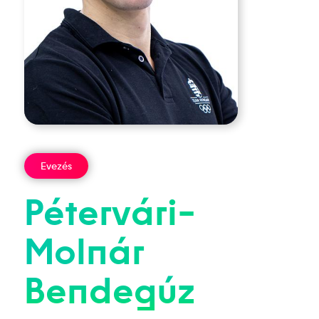
Evezés
Pétervári-
Molnár
Bendegúz