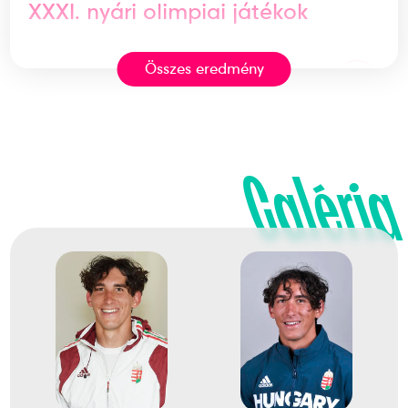
XXXI. nyári olimpiai játékok
Összes eredmény
14
Evezős Egypárevezős (1x)
2024
2024. júl.
Galéria
Párizs
Franciaország
XXXIII. nyári olimpiai játékok
16
Evezős Egypárevezős (1x)