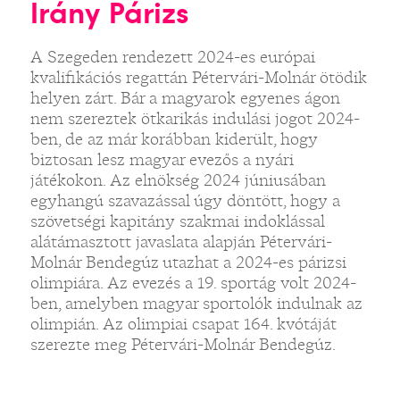
Irány Párizs
A Szegeden rendezett 2024-es európai
kvalifikációs regattán Pétervári-Molnár ötödik
helyen zárt. Bár a magyarok egyenes ágon
nem szereztek ötkarikás indulási jogot 2024-
ben, de az már korábban kiderült, hogy
biztosan lesz magyar evezős a nyári
játékokon. Az elnökség 2024 júniusában
egyhangú szavazással úgy döntött, hogy a
szövetségi kapitány szakmai indoklással
alátámasztott javaslata alapján Pétervári-
Molnár Bendegúz utazhat a 2024-es párizsi
olimpiára. Az evezés a 19. sportág volt 2024-
ben, amelyben magyar sportolók indulnak az
olimpián. Az olimpiai csapat 164. kvótáját
szerezte meg Pétervári-Molnár Bendegúz.