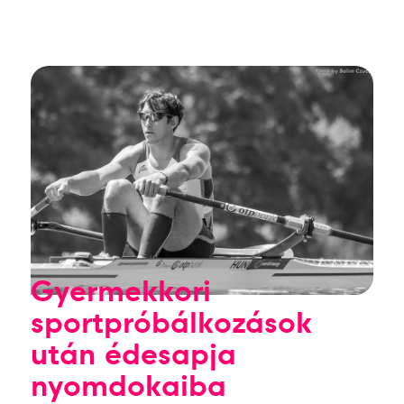
Gyermekkori
sportpróbálkozások
után édesapja
nyomdokaiba