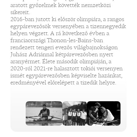
aratott győzelmek követték nemzetközi
sikereit.
2016-ban jutott ki először olimpiára, a rangos
egypárevezősök versenyében a tizennegyedik
helyen végzett. A rá következő évben a
franciaországi Thonon-les-Bains-ban
rendezett tengeri evezős világbajnokságon
Juhász Adriánnal kétpárevezősben nyert
aranyérmet. Élete második olimpiáján, a
2020-ról 2021-re halasztott tokiói versenyen
ismét egypárevezősben képviselte hazánkat,
eredményével előrelépett a tizedik helyre.