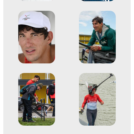
2025
2025. szept.
Shanghai
Kína
Evezős-világbajnokság
15
Evezős Egypárevezős (1x)
2024
2024. ápr.
Szeged