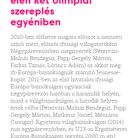
élén két olimpiai
szereplés
egyéniben
2010-ben ölthette magára először a nemzeti
színű mezt, először ifjúsági válogatottként.
Négypárevezősben megnyerték (Pétervári-
Molnár Bendegúz, Papp Gergely Márton,
Farkas Tamás, Lőrincz Ádám) az akkor még
ifi-Európa-bajnokságnak számító Jeunesse-
kupát. 2011-ben az első hivatalos ifjúsági
Európa-bajnokságon ugyancsak
négypárevezős hajóban a haramdik helyen,
majd a világbajnokságon a hatodik helyen
értek célba (Pétervári-Molnár Bendegúz, Papp
Gergely Márton, Matheisz József, Mészáros
Csongor). Egyetemi világbajnokságon (2014)
már egypárevezősben, és U23-as Ergométeres
Európa-Bajnokságon (egyéni 2000 m-en)