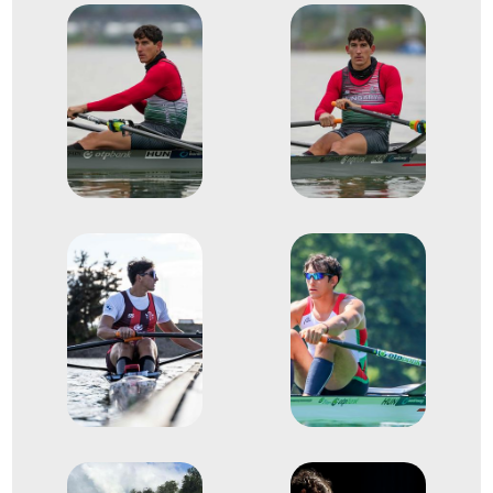
Evezős Európa-bajnokság
5
Evezős Egypárevezős (1x)