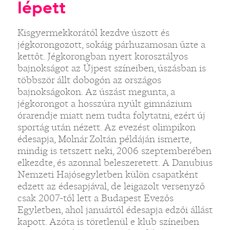
lépett
Kisgyermekkorától kezdve úszott és
jégkorongozott, sokáig párhuzamosan űzte a
kettőt. Jégkorongban nyert korosztályos
bajnokságot az Újpest színeiben, úszásban is
többször állt dobogón az országos
bajnokságokon. Az úszást megunta, a
jégkorongot a hosszúra nyúlt gimnázium
órarendje miatt nem tudta folytatni, ezért új
sportág után nézett. Az evezést olimpikon
édesapja, Molnár Zoltán példáján ismerte,
mindig is tetszett neki, 2006 szeptemberében
elkezdte, és azonnal beleszeretett. A Danubius
Nemzeti Hajósegyletben külön csapatként
edzett az édesapjával, de leigazolt versenyző
csak 2007-től lett a Budapest Evezős
Egyletben, ahol januártól édesapja edzői állást
kapott. Azóta is töretlenül e klub színeiben