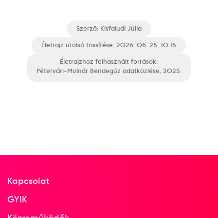
Szerző:
Kisfaludi Júlia
Életrajz utolsó frissítése: 2026. 06. 25. 10:15
Életrajzhoz felhasznált források:
Pétervári-Molnár Bendegúz adatközlése, 2025.
Kapcsolat
GYIK
Közreműködők