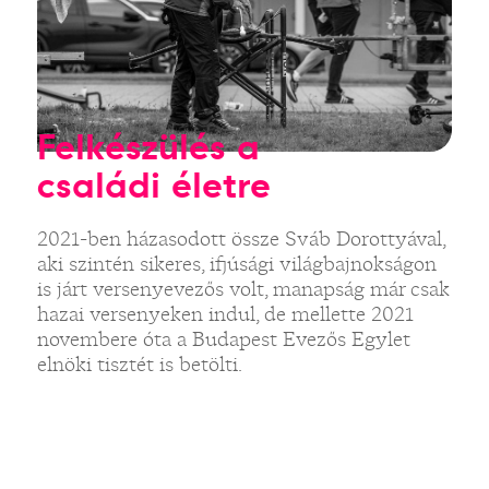
Felkészülés a
családi életre
2021-ben házasodott össze Sváb Dorottyával,
aki szintén sikeres, ifjúsági világbajnokságon
is járt versenyevezős volt, manapság már csak
hazai versenyeken indul, de mellette 2021
novembere óta a Budapest Evezős Egylet
elnöki tisztét is betölti.