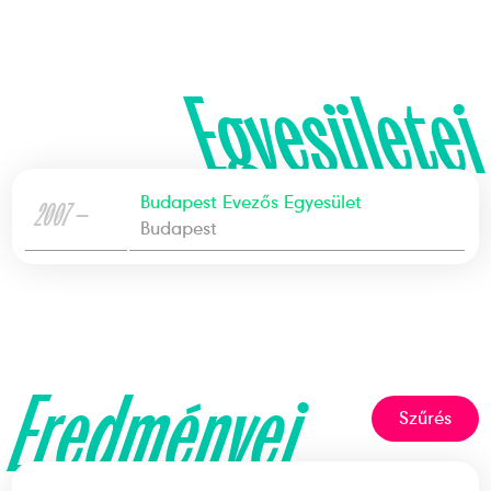
Egyesületei
Budapest Evezős Egyesület
2007 —
Budapest
Eredményei
Szűrés