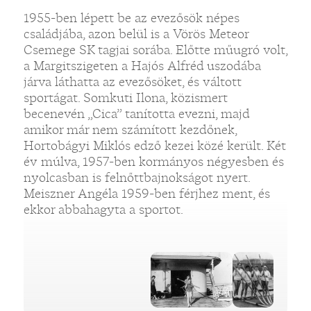
1955-ben lépett be az evezősök népes
családjába, azon belül is a Vörös Meteor
Csemege SK tagjai sorába. Előtte műugró volt,
a Margitszigeten a Hajós Alfréd uszodába
járva láthatta az evezősöket, és váltott
sportágat. Somkuti Ilona, közismert
becenevén „Cica” tanította evezni, majd
amikor már nem számított kezdőnek,
Hortobágyi Miklós edző kezei közé került. Két
év múlva, 1957-ben kormányos négyesben és
nyolcasban is felnőttbajnokságot nyert.
Meiszner Angéla 1959-ben férjhez ment, és
ekkor abbahagyta a sportot.