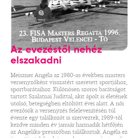
Az evezéstől nehéz
elszakadni
Meiszner Angéla az 1980-as években masters
versenyzőként visszatért szeretett sportjához,
sportbarátaihoz. Különösen szoros barátságot
tartott Szalatnai Judittal, akit ápolt is életének
utolsó, betegségben eltöltött évei alatt. A női
evezősök a versenyzés felelevenítésén túl
évente egy találkozót is szerveztek, 1989-től
kezdve minden év január harmadik hétfőjén
az Angelika-presszóban találkoztak. Angéla ez