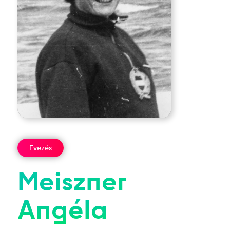
Evezés
Meiszner
Angéla