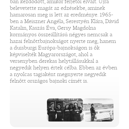
ban kezdődött, amikor férjétől elvált. Újra
belevetette magát az edzésekbe, aminek
hamarosan meg is lett az eredménye. 1965-
ben a Meiszner Angéla, Serestyén Klára, Dávid
Katalin, Kaszás Éva, Gersy Magdolna
kormányos összeállítású négyes nemcsak a
hazai felnőttbajnokságot nyerte meg, hanem
a duisburgi Európa-bajnokságon is ők
képviselték Magyarországot, ahol a
versenyben derekas helytállásukkal a
negyedik helyen értek célba. Ebben az évben
a nyolcas tagjaként megnyerte negyedik
felnőtt országos bajnoki címét is.