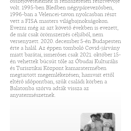
összejöveteleknek is rendszeresen résztvevője
volt. 1995-ben Bledben négypárevezősben,
1996-ban a Velencei-tavon nyolcasban részt
vett a FISA masters világbajnokságokon.
Evezni még az azt követő években is evezett,
de már csak örömszerzés céljából, nem
versenyzett. 2020. december 5-én Budapesten
érte a halál. Az éppen tomboló Covid-járvány
miatt barátai, ismerősei csak 2021. október 15-
én vehettek búcsút tőle az Óbudai Kulturális
és Turisztikai Központ kamaratermében
megtartott megemlékezésen; hamvait ettől
eltérő időpontban, szűk családi körben a
Balatonba szórva adták vissza az
anyatermészetnek.