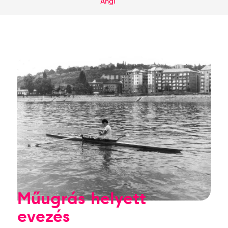
Angi
Műugrás helyett
evezés