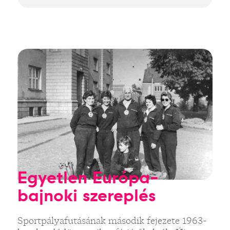
Egyetlen Európa-
bajnoki szereplés
Sportpályafutásának második fejezete 1963-