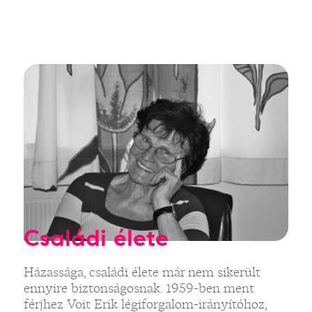
Családi élete
Házassága, családi élete már nem sikerült
ennyire biztonságosnak. 1959-ben ment
férjhez Voit Erik légiforgalom-irányítóhoz,