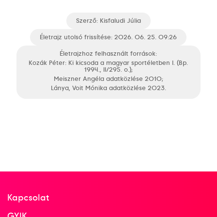
Szerző:
Kisfaludi Júlia
Életrajz utolsó frissítése: 2026. 06. 25. 09:26
Életrajzhoz felhasznált források:
Kozák Péter: Ki kicsoda a magyar sportéletben I. (Bp.
1994., II/295. o.);
Meiszner Angéla adatközlése 2010;
Lánya, Voit Mónika adatközlése 2023.
Kapcsolat
GYIK