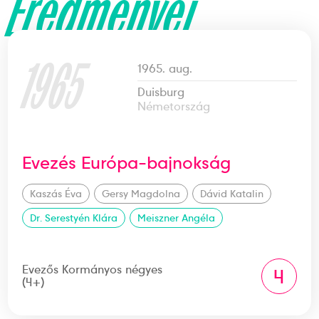
Eredményei
1965
1965. aug.
Duisburg
Németország
Evezés Európa-bajnokság
Kaszás Éva
Gersy Magdolna
Dávid Katalin
Dr. Serestyén Klára
Meiszner Angéla
Evezős Kormányos négyes
4
(4+)