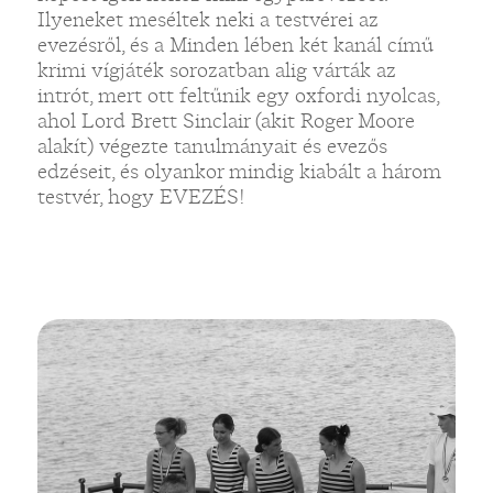
Ilyeneket meséltek neki a testvérei az
evezésről, és a Minden lében két kanál című
krimi vígjáték sorozatban alig várták az
intrót, mert ott feltűnik egy oxfordi nyolcas,
ahol Lord Brett Sinclair (akit Roger Moore
alakít) végezte tanulmányait és evezős
edzéseit, és olyankor mindig kiabált a három
testvér, hogy EVEZÉS!