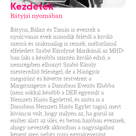
Kezdetek
Bátyjai nyomában
Bátyjai, Bálint és Tamás is eveztek a
nyolcvanas évek második felétől a kiváló
szemű és szakmailag is remek, méltatlanul
elfeledett Szabó Károlyné Marikánál az MHD-
ban (aki a későbbi szintén kiváló edző, a
nemrégiben elhunyt Szabó Károly
mesteredző felesége), de a Hajógyár
megszűnt és követte testvéreit a
Margitszigetre a Danubius Evezős Klubba
(nem sokkal később a DEK egyesült a
Nemzeti Hajós Egylettel, és azóta is a
Danubius Nemzeti Hajós Egylet tagja), mert
kíváncsi volt, hogy milyen az, ha gurul az
ember alatt az ülés, és beton hajóban eveznek,
ahogy nevezték akkoriban a nagyságához
képest igen nehéz mini egypárevezőst.