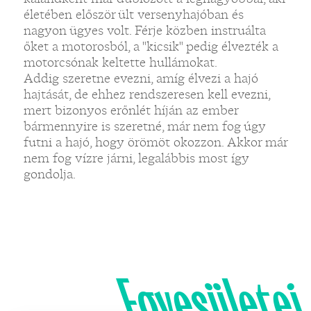
életében először ült versenyhajóban és
nagyon ügyes volt. Férje közben instruálta
őket a motorosból, a "kicsik" pedig élvezték a
motorcsónak keltette hullámokat.
Addig szeretne evezni, amíg élvezi a hajó
hajtását, de ehhez rendszeresen kell evezni,
mert bizonyos erőnlét híján az ember
bármennyire is szeretné, már nem fog úgy
futni a hajó, hogy örömöt okozzon. Akkor már
nem fog vízre járni, legalábbis most így
gondolja.
Egyesületei