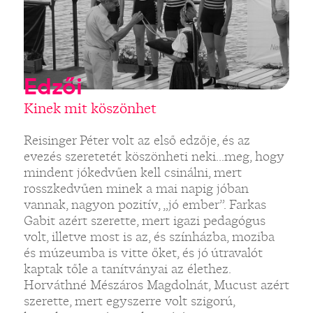
Edzői
Kinek mit köszönhet
Reisinger Péter volt az első edzője, és az
evezés szeretetét köszönheti neki...meg, hogy
mindent jókedvűen kell csinálni, mert
rosszkedvűen minek a mai napig jóban
vannak, nagyon pozitív, „jó ember”. Farkas
Gabit azért szerette, mert igazi pedagógus
volt, illetve most is az, és színházba, moziba
és múzeumba is vitte őket, és jó útravalót
kaptak tőle a tanítványai az élethez.
Horváthné Mészáros Magdolnát, Mucust azért
szerette, mert egyszerre volt szigorú,