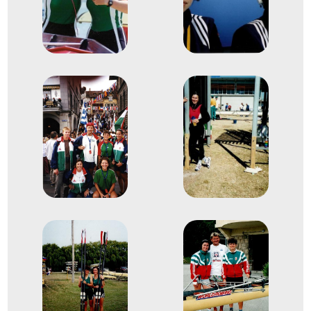
2001
Luzern
Svájc
Evezés világbajnokság
Dr. Alliquander Anna Zsófia
Stift Edit
Evezős Könnyű súlyú
13
kétpárevezős (Ks 2x)
2009
2009. szept.
Brest
Belarus (Fehéroroszország)