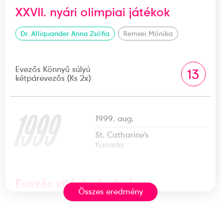
XXVII. nyári olimpiai játékok
Dr. Alliquander Anna Zsófia
Remsei Mónika
Evezős Könnyű súlyú
13
kétpárevezős (Ks 2x)
1999
1999. aug.
St. Catharine's
Kanada
Evezés világbajnokság
Összes eredmény
Dr. Alliquander Anna Zsófia
Remsei Mónika