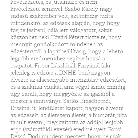
következetes, és jutalmazó és nem
kivételezett senkivel. Szabó Károly nagy
tudású szakember volt, aki mindig tudta
mindenkiről az edzések alapján, hogy hogy
fog teljesíteni, nála lett válogatott, sokat
köszönhet neki. Tóvári Pétert tisztelte, hogy
mennyit gondolkodott mindenen az
edzéstervtől a lapátbeállításig, hogy a lehető
legjobb eredményhez segítse hozzá a
csapatot. Ficsor Lászlónál, Finyánál (aki
jelenleg is edzője a DNHE-ben) nagyon
élvezte az alacsonyabb intenzitású edzéseket,
és a szakmai vitákat, ami végül szinte mindig
úgy zárult, hogy meggyőzte az igazáról a
mester a tanítványt. Sarlós Erzsébetnél,
Erzsinél új lendületet kapott, nagyon élvezte
az edzéseit, az életszemléletét, a humorát, újra
tanult evezni, megjavította az addigi legjobb
ergo (szárazföldi evezés) eredményeit. Forró
Dezső, Dödi mindent megtett, hogy ne csak