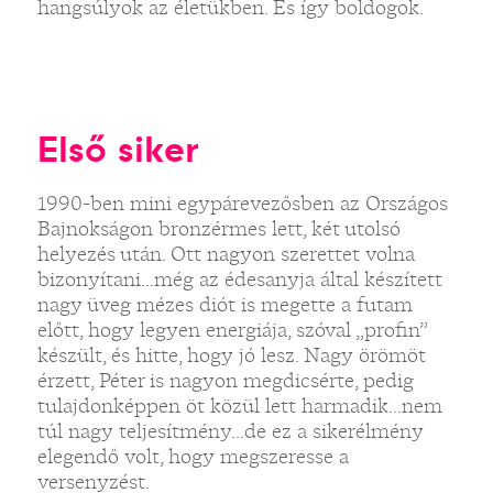
hangsúlyok az életükben. És így boldogok.
Első siker
1990-ben mini egypárevezősben az Országos
Bajnokságon bronzérmes lett, két utolsó
helyezés után. Ott nagyon szerettet volna
bizonyítani...még az édesanyja által készített
nagy üveg mézes diót is megette a futam
előtt, hogy legyen energiája, szóval „profin”
készült, és hitte, hogy jó lesz. Nagy örömöt
érzett, Péter is nagyon megdicsérte, pedig
tulajdonképpen öt közül lett harmadik...nem
túl nagy teljesítmény...de ez a sikerélmény
elegendő volt, hogy megszeresse a
versenyzést.