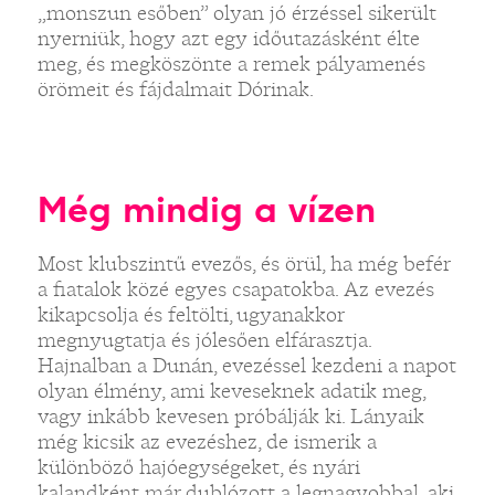
„monszun esőben” olyan jó érzéssel sikerült
nyerniük, hogy azt egy időutazásként élte
meg, és megköszönte a remek pályamenés
örömeit és fájdalmait Dórinak.
Még mindig a vízen
Most klubszintű evezős, és örül, ha még befér
a fiatalok közé egyes csapatokba. Az evezés
kikapcsolja és feltölti, ugyanakkor
megnyugtatja és jólesően elfárasztja.
Hajnalban a Dunán, evezéssel kezdeni a napot
olyan élmény, ami keveseknek adatik meg,
vagy inkább kevesen próbálják ki. Lányaik
még kicsik az evezéshez, de ismerik a
különböző hajóegységeket, és nyári
kalandként már dublózott a legnagyobbal, aki