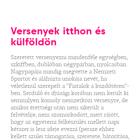
Versenyek itthon és
külföldön
Szeretett versenyezni mindenféle egységben,
szkiffben, dublóban négypárban, nyolcasban.
Nagypapája mindig megvette a Nemzeti
Sportot és aláhúzta unokája nevét, ha
véletlenül szerepelt a “Fiatalok a küzdőtéren”-
ben. Serdülő és ifjúsági korában nem került ki
semmilyen komoly nemzetközi versenyre, de
amikor érettségi után nem sikerült a
felvételije, nem szomorkodott, mert rájött,
hogy az egyetemi felkészülés mellett napi
kétszer is lesz ideje evezni (persze ehhez
kellett szülei támogatása, szeretete, bátorítása,