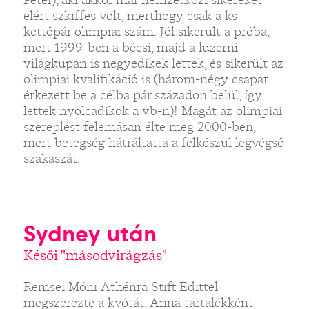
elért szkiffes volt, merthogy csak a ks
kettőpár olimpiai szám. Jól sikerült a próba,
mert 1999-ben a bécsi, majd a luzerni
világkupán is negyedikek lettek, és sikerült az
olimpiai kvalifikáció is (három-négy csapat
érkezett be a célba pár századon belül, így
lettek nyolcadikok a vb-n)! Magát az olimpiai
szereplést felemásan élte meg 2000-ben,
mert betegség hátráltatta a felkészül legvégső
szakaszát.
Sydney után
Késői "másodvirágzás"
Remsei Móni Athénra Stift Edittel
megszerezte a kvótát. Anna tartalékként