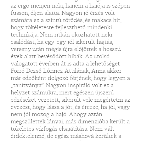
az ergo menjen neki, hanem a hajója is szépen
fusson, éljen alatta. Nagyon jó érzés volt
számára ez a szintű törődés, és makacs hit,
hogy tökéletesre fejleszthető mindenki
technikája. Nem ritkán okozhatott neki
csalódást, ha egy-egy jól sikerült hajtás,
verseny után mégis újra előjöttek a hosszú
évek alatt bevésődött hibák. Az utolsó
válogatott éveiben át is adta a lehetőséget
Forró Dezső Lőrincz Attilának, Anna akkor
már edzőként dolgozó férjének, hogy legyen a
„tanítványa”. Nagyon inspiráló volt ez a
helyzet számukra, mert egészen újszerű
edzéseket vezetett, sikerült vele megértetni az
evezést, hogy lássa a jót, és érezze, ha jól, vagy
nem jól mozog a hajó. Ahogy aztán
megszülettek lányai, más dimenzióba került a
tökéletes vízfogás elsajátítása. Nem vált
érdektelenné, de egész máshová kerültek a