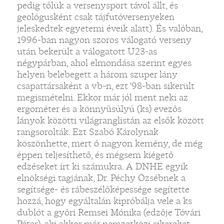
pedig tőlük a versenysport távol állt, és
geológusként csak tájfutóversenyeken
jeleskedtek egyetemi éveik alatt). És valóban,
1996-ban nagyon szoros válogató verseny
után bekerült a válogatott U23-as
négypárban, ahol elmondása szerint egyes
helyen belebegett a három szuper lány
csapattársaként a vb-n, ezt '98-ban sikerült
megismételni. Ekkor már jól ment neki az
ergométer és a könnyűsúlyú (ks) evezős
lányok közötti világranglistán az elsők között
rangsorolták. Ezt Szabó Károlynak
köszönhette, mert ő nagyon kemény, de még
éppen teljesíthető, és mégsem kiégető
edzéseket írt ki számukra. A DNHE egyik
elnökségi tagjának, Dr. Péchy Özsébnek a
segítsége- és rábeszélőképessége segítette
hozzá, hogy egyáltalán kipróbálja vele a ks
dublót a győri Remsei Mónika (edzője Tóvári
Péter), aki akkor már nemzetközi sikereket