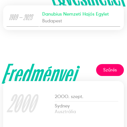
Danubius Nemzeti Hajós Egylet
1989 — 2023
Budapest
Eredményei
Szűrés
2000
2000. szept.
Sydney
Ausztrália