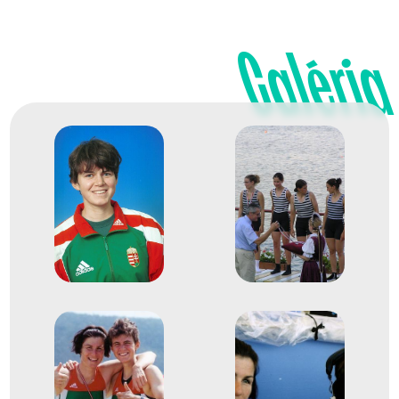
Evezős Könnyű súlyú
8
Galéria
kétpárevezős (Ks 2x)
2009
2009. aug.
Poznań
Lengyelország
Evezés világbajnokság
Evezős Könnyű súlyú
8
kétpárevezős (Ks 2x)
2001. aug.