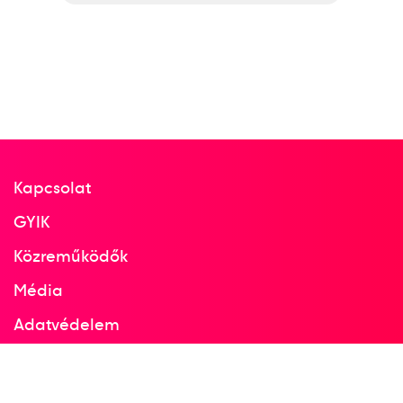
Kapcsolat
GYIK
Közreműködők
Média
Adatvédelem
Facebook
Instagram