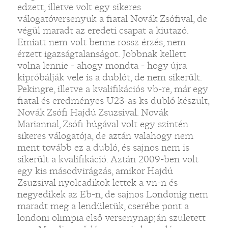
edzett, illetve volt egy sikeres
válogatóversenyük a fiatal Novák Zsófival, de
végül maradt az eredeti csapat a kiutazó.
Emiatt nem volt benne rossz érzés, nem
érzett igazságtalanságot. Jobbnak kellett
volna lennie - ahogy mondta - hogy újra
kipróbálják vele is a dublót, de nem sikerült.
Pekingre, illetve a kvalifikációs vb-re, már egy
fiatal és eredményes U23-as ks dubló készült,
Novák Zsófi Hajdú Zsuzsival. Novák
Mariannal, Zsófi húgával volt egy szintén
sikeres válogatója, de aztán valahogy nem
ment tovább ez a dubló, és sajnos nem is
sikerült a kvalifikáció. Aztán 2009-ben volt
egy kis másodvirágzás, amikor Hajdú
Zsuzsival nyolcadikok lettek a vn-n és
negyedikek az Eb-n, de sajnos Londonig nem
maradt meg a lendületük, cserébe pont a
londoni olimpia első versenynapján született