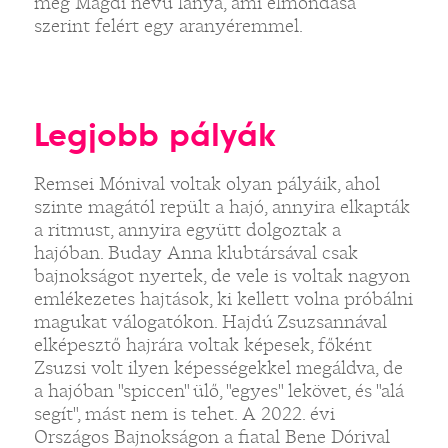
meg Magdi nevű lánya, ami elmondása
szerint felért egy aranyéremmel.
Legjobb pályák
Remsei Mónival voltak olyan pályáik, ahol
szinte magától repült a hajó, annyira elkapták
a ritmust, annyira együtt dolgoztak a
hajóban. Buday Anna klubtársával csak
bajnokságot nyertek, de vele is voltak nagyon
emlékezetes hajtások, ki kellett volna próbálni
magukat válogatókon. Hajdú Zsuzsannával
elképesztő hajrára voltak képesek, főként
Zsuzsi volt ilyen képességekkel megáldva, de
a hajóban "spiccen" ülő, "egyes" lekövet, és "alá
segít", mást nem is tehet. A 2022. évi
Országos Bajnokságon a fiatal Bene Dórival