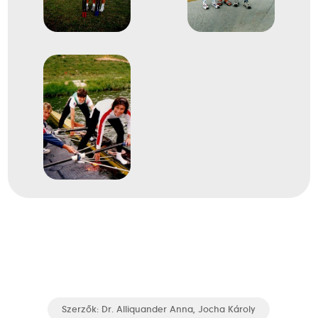
Evezés Európa-bajnokság
Evezős Könnyű súlyú
4
kétpárevezős (Ks 2x)
Szerzők:
Dr. Alliquander Anna, Jocha Károly