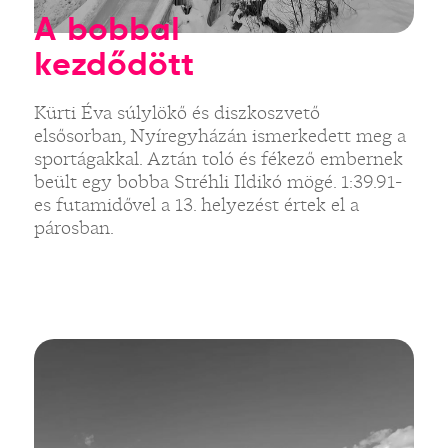
A bobbal
kezdődött
Kürti Éva súlylökő és diszkoszvető
elsősorban, Nyíregyházán ismerkedett meg a
sportágakkal. Aztán toló és fékező embernek
beült egy bobba Stréhli Ildikó mögé. 1:39.91-
es futamidővel a 13. helyezést értek el a
párosban.