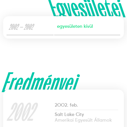
Egyesületei
2002 — 2002
egyesületen kívül
Eredményei
2002
2002. feb.
Salt Lake City
Amerikai Egyesült Államok