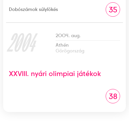
35
Dobószámok súlylökés
2004
2004. aug.
Athén
Görögország
XXVIII. nyári olimpiai játékok
38