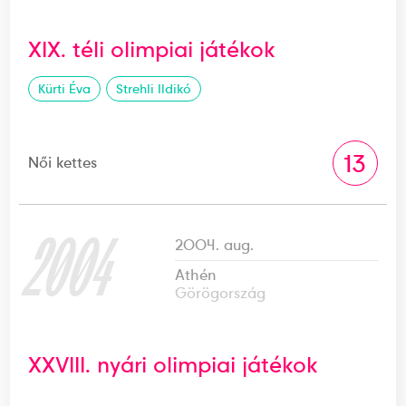
XIX. téli olimpiai játékok
Kürti Éva
Strehli Ildikó
13
Női kettes
2004
2004. aug.
Athén
Görögország
XXVIII. nyári olimpiai játékok