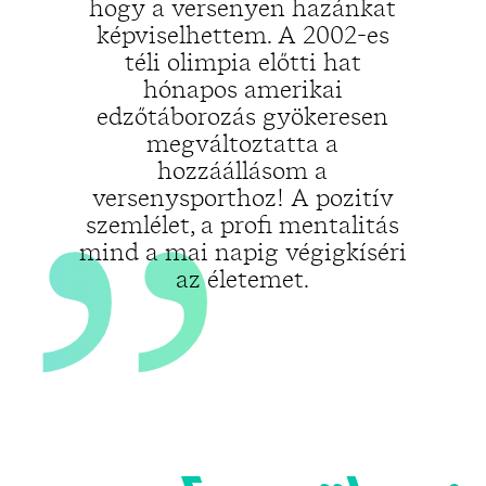
„
hogy a versenyen hazánkat
képviselhettem. A 2002-es
téli olimpia előtti hat
hónapos amerikai
edzőtáborozás gyökeresen
megváltoztatta a
hozzáállásom a
versenysporthoz! A pozitív
szemlélet, a profi mentalitás
mind a mai napig végigkíséri
az életemet.