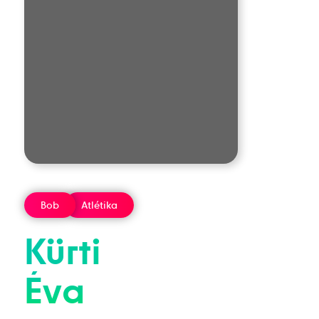
Bob
Atlétika
Kürti
Éva