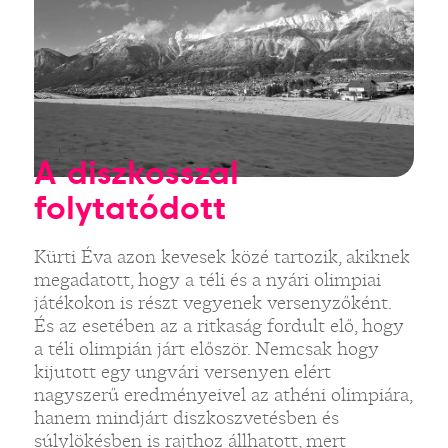
A diszkosszal
folytatódott
Kürti Éva azon kevesek közé tartozik, akiknek
megadatott, hogy a téli és a nyári olimpiai
játékokon is részt vegyenek versenyzőként.
És az esetében az a ritkaság fordult elő, hogy
a téli olimpián járt először. Nemcsak hogy
kijutott egy ungvári versenyen elért
nagyszerű eredményeivel az athéni olimpiára,
hanem mindjárt diszkoszvetésben és
súlylökésben is rajthoz állhatott, mert