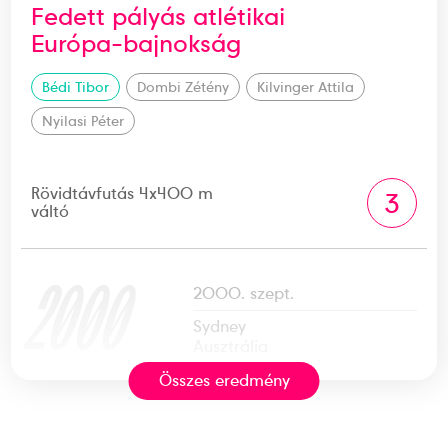
Fedett pályás atlétikai
Európa-bajnokság
Bédi Tibor
Dombi Zétény
Kilvinger Attila
Nyilasi Péter
Rövidtávfutás 4x400 m
3
váltó
2000
2000. szept.
Sydney
Ausztrália
Összes eredmény
XXVII. nyári olimpiai játékok