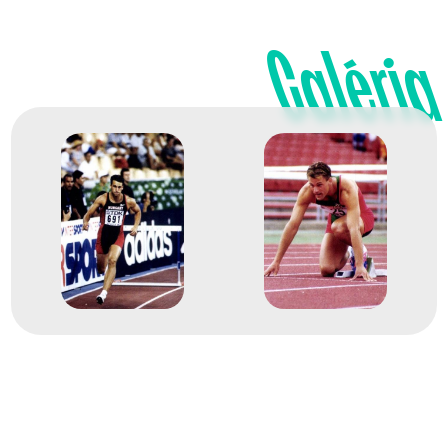
Bédi Tibor
Dombi Zétény
Kilvinger Attila
Galéria
Szeglet Zsolt
Rövidtávfutás 4x400 m
26
váltó
2000
2000. szept.
Sydney
Ausztrália
XXVII. nyári olimpiai játékok
50
Gátfutás 400 m gátfutás