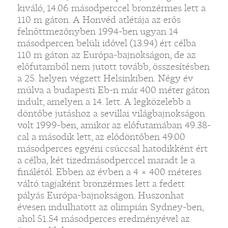
kiváló, 14.06 másodperccel bronzérmes lett a
110 m gáton. A Honvéd atlétája az erős
felnőttmezőnyben 1994-ben ugyan 14
másodpercen belüli idővel (13.94) ért célba
110 m gáton az Európa-bajnokságon, de az
előfutamból nem jutott tovább, összesítésben
a 25. helyen végzett Helsinkiben. Négy év
múlva a budapesti Eb-n már 400 méter gáton
indult, amelyen a 14. lett. A legközelebb a
döntőbe jutáshoz a sevillai világbajnokságon
volt 1999-ben, amikor az előfutamában 49.38-
cal a második lett, az elődöntőben 49.00
másodperces egyéni csúccsal hatodikként ért
a célba, két tizedmásodperccel maradt le a
finálétól. Ebben az évben a 4 × 400 méteres
váltó tagjaként bronzérmes lett a fedett
pályás Európa-bajnokságon. Huszonhat
évesen indulhatott az olimpián Sydney-ben,
ahol 51.54 másodperces eredményével az