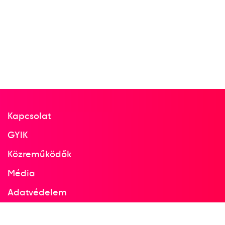
1999
1999. aug.
Sevilla
Spanyolország
Atlétikai világbajnokság
Kapcsolat
GYIK
10
Gátfutás 400 m gátfutás
Közreműködők
Média
1999
Adatvédelem
1999. aug.
Sevilla
Facebook
Spanyolország