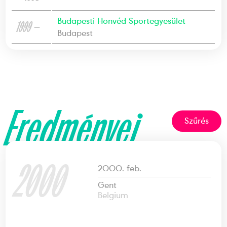
Budapesti Honvéd Sportegyesület
1999 —
Budapest
Eredményei
Szűrés
2000
2000. feb.
Gent
Belgium