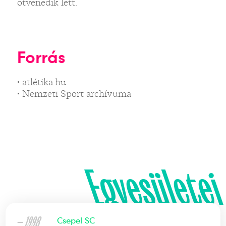
ötvenedik lett.
Forrás
• atlétika.hu
• Nemzeti Sport archívuma
Egyesületei
— 1998
Csepel SC