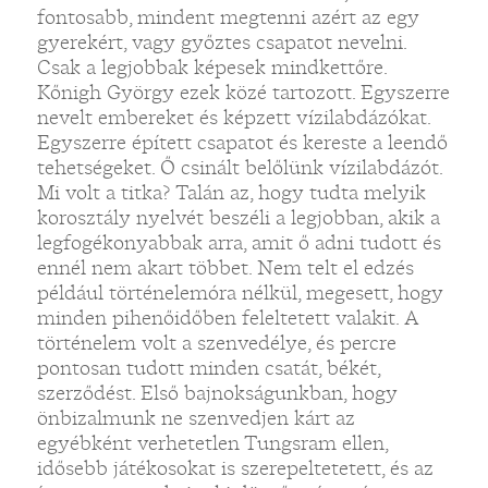
fontosabb, mindent megtenni azért az egy
gyerekért, vagy győztes csapatot nevelni.
Csak a legjobbak képesek mindkettőre.
Kőnigh György ezek közé tartozott. Egyszerre
nevelt embereket és képzett vízilabdázókat.
Egyszerre épített csapatot és kereste a leendő
tehetségeket. Ő csinált belőlünk vízilabdázót.
Mi volt a titka? Talán az, hogy tudta melyik
korosztály nyelvét beszéli a legjobban, akik a
legfogékonyabbak arra, amit ő adni tudott és
ennél nem akart többet. Nem telt el edzés
például történelemóra nélkül, megesett, hogy
minden pihenőidőben feleltetett valakit. A
történelem volt a szenvedélye, és percre
pontosan tudott minden csatát, békét,
szerződést. Első bajnokságunkban, hogy
önbizalmunk ne szenvedjen kárt az
egyébként verhetetlen Tungsram ellen,
idősebb játékosokat is szerepeltetetett, és az