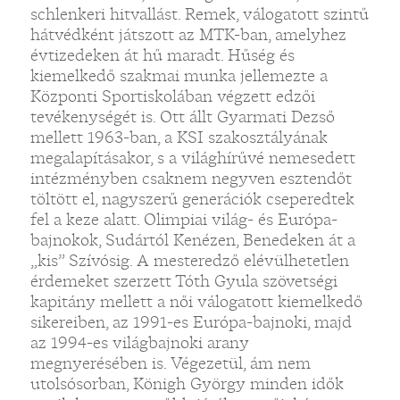
schlenkeri hitvallást. Remek, válogatott szintű
hátvédként játszott az MTK-ban, amelyhez
évtizedeken át hű maradt. Hűség és
kiemelkedő szakmai munka jellemezte a
Központi Sportiskolában végzett edzői
tevékenységét is. Ott állt Gyarmati Dezső
mellett 1963-ban, a KSI szakosztályának
megalapításakor, s a világhírűvé nemesedett
intézményben csaknem negyven esztendőt
töltött el, nagyszerű generációk cseperedtek
fel a keze alatt. Olimpiai világ- és Európa-
bajnokok, Sudártól Kenézen, Benedeken át a
„kis” Szívósig. A mesteredző elévülhetetlen
érdemeket szerzett Tóth Gyula szövetségi
kapitány mellett a női válogatott kiemelkedő
sikereiben, az 1991-es Európa-bajnoki, majd
az 1994-es világbajnoki arany
megnyerésében is. Végezetül, ám nem
utolsósorban, Königh György minden idők