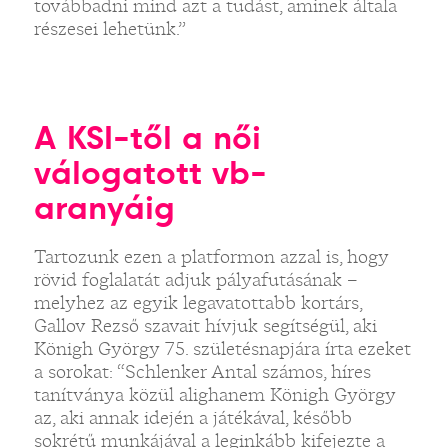
továbbadni mind azt a tudást, aminek általa
részesei lehetünk.”
A KSI-től a női
válogatott vb-
aranyáig
Tartozunk ezen a platformon azzal is, hogy
rövid foglalatát adjuk pályafutásának –
melyhez az egyik legavatottabb kortárs,
Gallov Rezső szavait hívjuk segítségül, aki
Königh György 75. születésnapjára írta ezeket
a sorokat: “Schlenker Antal számos, híres
tanítványa közül alighanem Königh György
az, aki annak idején a játékával, később
sokrétű munkájával a leginkább kifejezte a