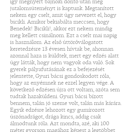
így megnyert bajnoki döntő után még
jutalomsüteményt is kaptunk. Megtanított
nekem egy cselt, amit úgy nevezett el, hogy
bicikli. Amikor bekiabálta meccsen, hogy
Benedek! Bicikli!, akkor ezt nekem mindig
meg kellett csinálnom. Ezt a cselt mai napig
is használom. Az első úttörőválogatott
keretedzésre 13 évesen hívtak be, ahonnan
azonnal haza is küldtek, mert egy edzés alatt
úgy látták, hogy nem vagyok oda való. Sok
gyerek pályafutásának ez a befejezését
jelentette, Gyuri bácsi gondoskodott róla,
hogy az enyémnek ne ezzel legyen vége. A
következő edzésen újra ott voltam, azóta sem
tudtak hazaküldeni. Gyuri bácsi bízott
bennem, talán jó szeme volt, talán más kárára.
Egyik edzésre lehozott egy gumírozott
úszónadrágot, drága kincs, addig csak
álmodtunk róla. Azt mondta, azé, aki 100
méter gyorson magához képest a legtöbbet