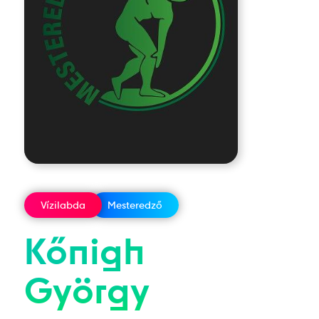
Vízilabda
Mesteredző
Kőnigh
György