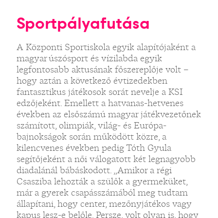
Sportpályafutása
A Központi Sportiskola egyik alapítójaként a
magyar úszósport és vízilabda egyik
legfontosabb aktusának főszereplője volt –
hogy aztán a következő évtizedekben
fantasztikus játékosok sorát nevelje a KSI
edzőjeként. Emellett a hatvanas-hetvenes
években az elsőszámú magyar játékvezetőnek
számított, olimpiák, világ- és Európa-
bajnokságok során működött közre, a
kilencvenes években pedig Tóth Gyula
segítőjeként a női válogatott két legnagyobb
diadalánál bábáskodott. „Amikor a régi
Csasziba lehozták a szülők a gyermeküket,
már a gyerek csapásszámából meg tudtam
állapítani, hogy center, mezőnyjátékos vagy
kapus lesz-e belőle. Persze, volt olyan is, hogy