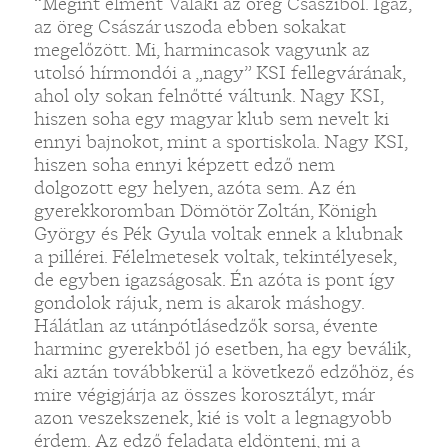
“Megint elment Valaki az öreg Csasziból. Igaz,
az öreg Császár uszoda ebben sokakat
megelőzött. Mi, harmincasok vagyunk az
utolsó hírmondói a „nagy” KSI fellegvárának,
ahol oly sokan felnőtté váltunk. Nagy KSI,
hiszen soha egy magyar klub sem nevelt ki
ennyi bajnokot, mint a sportiskola. Nagy KSI,
hiszen soha ennyi képzett edző nem
dolgozott egy helyen, azóta sem. Az én
gyerekkoromban Dömötör Zoltán, Königh
György és Pék Gyula voltak ennek a klubnak
a pillérei. Félelmetesek voltak, tekintélyesek,
de egyben igazságosak. Én azóta is pont így
gondolok rájuk, nem is akarok máshogy.
Hálátlan az utánpótlásedzők sorsa, évente
harminc gyerekből jó esetben, ha egy beválik,
aki aztán továbbkerül a következő edzőhöz, és
mire végigjárja az összes korosztályt, már
azon veszekszenek, kié is volt a legnagyobb
érdem. Az edző feladata eldönteni, mi a