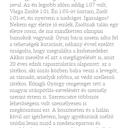
javul. Az én legjobb időm addig 1:07 volt,
Varga Zsolté 1:01. Én 1:05-öt úsztam, Zsolt
1:01-et, én nyertem a nadrágot. Igazságos?
Nekem egy életre jó emlék, Zsoltnak talán egy
életre rossz, de ma mindketten olimpiai
bajnokok vagyunk. Gyuri bácsi sosem adta fel
a tehetségek kutatását, néhány évvel ezelőtt
újságolta, hogy megtalálta a kisbenedeket.
Akkor mesélte el azt a megfigyelését is, amit
20 éves edzői tapasztalatára alapozott: az a
játékos, aki úszás közben balra veszi a levegőt,
az támadó, amelyik jobbra, az védő szellemű
játékos. Kőnigh György rengeteget tett a
magyar utánpótlás-nevelésért és személy
szerint értem is. Szerencsére többször
lehetőségem volt személyesen is
megköszönni ezt. A köszöneten és a hálán
kívül azt ígérhetem, hogy igyekszünk méltó
utódai lenni majd a medenceparton és