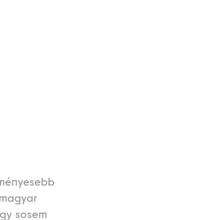
dményesebb
 magyar
ogy sosem