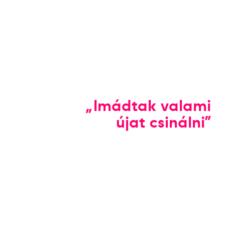
„Imádtak valami
újat csinálni”