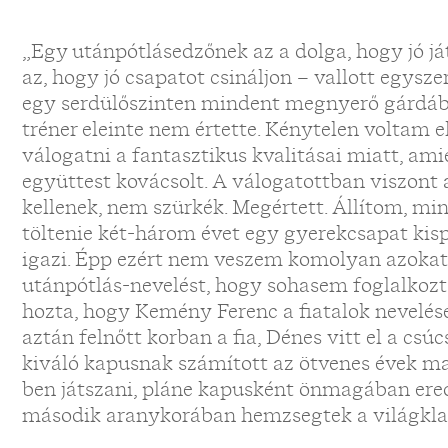
„Egy utánpótlásedzőnek az a dolga, hogy jó j
az, hogy jó csapatot csináljon – vallott egyszer
egy serdülőszinten mindent megnyerő gárdábó
tréner eleinte nem értette. Kénytelen voltam
válogatni a fantasztikus kvalitásai miatt, ami
együttest kovácsolt. A válogatottban viszont 
kellenek, nem szürkék. Megértett. Állítom, mi
töltenie két-három évet egy gyerekcsapat kis
igazi. Épp ezért nem veszem komolyan azokat,
utánpótlás-nevelést, hogy sohasem foglalkozta
hozta, hogy Kemény Ferenc a fiatalok neveléséb
aztán felnőtt korban a fia, Dénes vitt el a cs
kiváló kapusnak számított az ötvenes évek ma
ben játszani, pláne kapusként önmagában ere
második aranykorában hemzsegtek a világkla