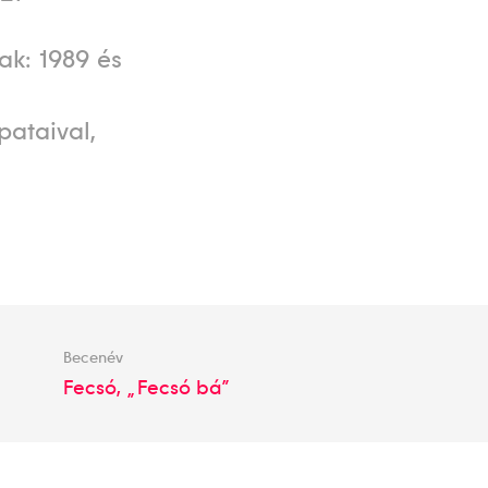
ak: 1989 és
ataival,
Becenév
Fecsó, „Fecsó bá”