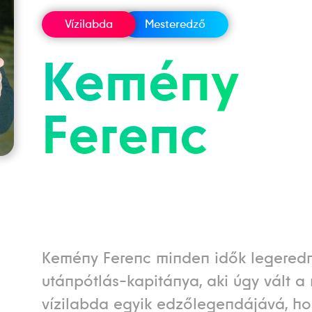
Vízilabda
Mesteredző
Kemény
Ferenc
Kemény Ferenc minden idők legere
utánpótlás-kapitánya, aki úgy vált a
vízilabda egyik edzőlegendájává, h