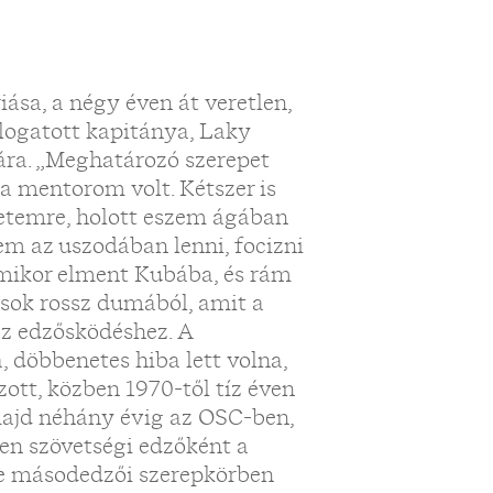
iása, a négy éven át veretlen,
logatott kapitánya, Laky
ára. „Meghatározó szerepet
a mentorom volt. Kétszer is
yetemre, holott eszem ágában
em az uszodában lenni, focizni
amikor elment Kubába, és rám
 sok rossz dumából, amit a
z edzősködéshez. A
 döbbenetes hiba lett volna,
ott, közben 1970-től tíz éven
majd néhány évig az OSC-ben,
en szövetségi edzőként a
nte másodedzői szerepkörben