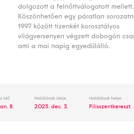
dolgozott a felnőttválogatott mellett.
Köszönhetően egy páratlan sorozatn
1997 között tizenkét korosztályos
világversenyen végzett dobogón csap
ami a mai napig egyedülálló.
si idő
Halálának ideje
Halálának helye
jan. 8.
2025. dec. 3.
Pilisszentkereszt