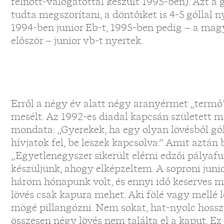
felnőtt-válogatottal készült 1995-ben). Azt a
tudta megszorítani, a döntőiket is 4-5 góllal n
1994-ben junior Eb-t, 1995-ben pedig – a mag
először – junior vb-t nyertek.
Erről a négy év alatt négy aranyérmet „termő”
mesélt. Az 1992-es diadal kapcsán született m
mondata: „Gyerekek, ha egy olyan lövésből gó
hívjatok fel, be leszek kapcsolva.” Amit aztán b
„Egyetlenegyszer sikerült elérni edzői pálya
készüljünk, ahogy elképzeltem. A soproni juni
három hónapunk volt, és ennyi idő keserves mu
lövés csak kapura mehet. Aki fölé vagy mellé l
mögé pillangózni. Nem sokat, hat-nyolc hossz
összesen négy lövés nem találta el a kaput. Ez 