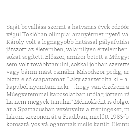
Saját bevallása szerint a hatvanas évek edzőór
végül Tokióban olimpiai aranyérmet nyerő vá
Károly volt a legnagyobb hatással pályafutás
játszott az életemben, valamilyen értelemben 
sokat segített. Először, amikor betett a Műeg
sem volt továbbtanulni, sokkal jobban szerett
vagy bármi mást csinálni. Másodszor pedig, 
bízta első csapatomat. Laky szaszerolta ki – a
kapuból nyomtam neki –, hogy van érzékem a
Műegyetemmel kapcsolatban utólag jöttem rá,
ha nem megyek tanulni.” Mérnökként is dolgoz
át a Spartacusban vezényelte a tréningeket, 
három szezonon át a Fradiban, mielőtt 1985-b
korosztályos válogatottak mellé került. Elei