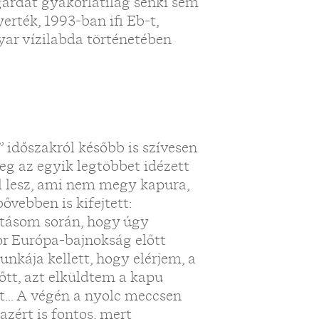
 gárdát gyakorlatilag senki sem
yerték, 1993-ban ifi Eb-t,
yar vízilabda történetében
 időszakról később is szívesen
eg az egyik legtöbbet idézett
l lesz, ami nem megy kapura,
ővebben is kifejtett:
futásom során, hogy úgy
or Európa-bajnokság előtt
nkája kellett, hogy elérjem, a
őtt, azt elküldtem a kapu
t... A végén a nyolc meccsen
azért is fontos, mert