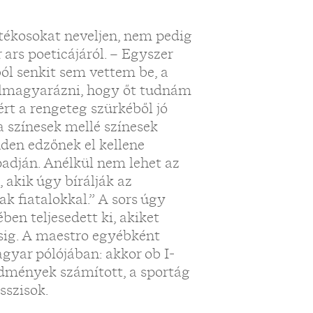
átékosokat neveljen, nem pedig
 ars poeticájáról. – Egyszer
l senkit sem vettem be, a
 elmagyarázni, hogy őt tudnám
ért a rengeteg szürkéből jó
a színesek mellé színesek
nden edzőnek el kellene
padján. Anélkül nem lehet az
 akik úgy bírálják az
k fiatalokkal.” A sors úgy
en teljesedett ki, akiket
úcsig. A maestro egyébként
gyar pólójában: akkor ob I-
dmények számított, a sportág
sszisok.