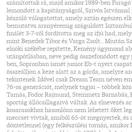
számítottak rá, majd amikor 1989-ben Faragó 
lemondott a kapitányságról, Szivós Istvánnal 
készülő válogatottat, amely aztán egészen el
bemutatva aranyéremig száguldott Isztambulb
finálét 3-7-ről fordította meg az ifjú had, mel
mint Benedek Tibor és Varga Zsolt... Miután Sz
elnöki székébe repítette, Kemény úgymond abs
utánpótlásban, neve pedig összefonódott egy p
ben, Sopronban ismét junior Eb-t nyert csapat
összeálljon a keze alatt az a gárda, amelyre a
tekintenek. Idővel csak Dream Team néven eml
76-os generációt, melynek tagjai – többek kö
Tamás, Fodor Rajmund, Steinmetz Barnabás, 
sportág állócsillagaivá váltak. Az elnevezés ar
kosarasokhoz hasonlóan nem lehetett őket leg
meccset vívtak, amiből 65-öt megnyertek, és
döntetlennel (egy felkészülési tornán, amikor