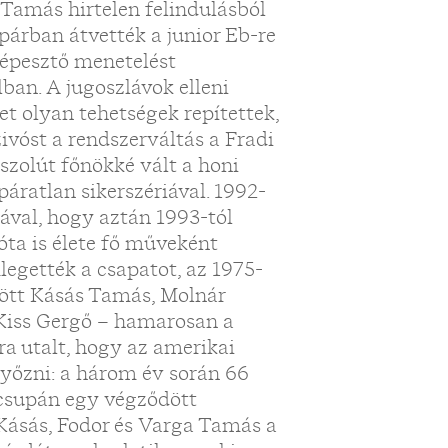
Tamás hirtelen felindulásból
párban átvették a junior Eb-re
képesztő menetelést
an. A jugoszlávok elleni
yet olyan tehetségek repítettek,
ivóst a rendszerváltás a Fradi
zolút főnökké vált a honi
áratlan sikerszériával. 1992-
ával, hogy aztán 1993-tól
zóta is élete fő műveként
egették a csapatot, az 1975-
zött Kásás Tamás, Molnár
Kiss Gergő – hamarosan a
ra utalt, hogy az amerikai
yőzni: a három év során 66
 csupán egy végződött
 Kásás, Fodor és Varga Tamás a