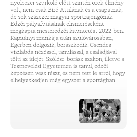
nyolcezer szurkoló előtt szintén örök élmény
volt, nem csak Bíró Attilának és a csapatnak,
de sok százezer magyar sportrajongónak.
Edzői pályafutásának elismeréseként
megkapta mesteredzői kitüntetést 2022-ben.
Kapitányi munkája után szülővárosában,
Egerben dolgozik, borászkodik. Csendes
„
vízilabda nézéssel, tanulással, a családjával
tölti az idejét. Szőlész-borász szakon, illetve a
Testnevelési Egyetemen is tanul, edzői
képzésen vesz részt, és nem tett le arról, hogy
elhelyezkedjen még egyszer a sportágban.