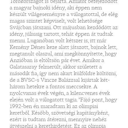
Törökországot is bejárta. Amikor befejeződött
a magyar bajnoki idény, aki éppen nem
készült világeseményre a válogatottal, de elég
magas szintet képviselt, volt lehetősége
Svájcban játszani. Ott májusban kezdődött az
idény, júliusig tartott, tehát éppen át tudtak
menni. Luganóban volt kétszer is, itt már
Kemény Dénes keze alatt játszott, bajnok lett,
megtanult olaszul, ami megkönnyítette, hogy
Anzióban is eltöltsön pár évet. Amikor a
Galatasaray felmerült, akkor született a
második fia, így nem akart külföldre költözni,
de a BVSC-s Vincze Balázzsal kijártak két-
három hetekre a fontos meccsekre. A
nyolcvanas évek végén, a kilencvenes évek
elején volt a válogatott tagja. "Fájó pont, hogy
1992-ben én maradtam ki az olimpiai
keretből. Később, szövetségi kapitányként,
ezért is tudtam átérezni, mennyire nehéz
átvészelni a kerethirdetést. Ez az olimpia