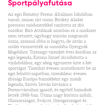
Sportpályafutása
Az egri Kemény Ferenc Általános Iskolában
tanult, onnan járt úszni. Bitskey Aladár
poroszos módszerekkel tanította az ifjú
úszókat. Bíró Attilának azonban ez a módszer
nem tetszett, úgyhogy miután megtanult
úszni, azonnal abba is hagyta, de aztán a
szülei visszavitték az uszodába Gyergyák
Magdához. Tizenegy-tizenkét éves korában az
egri legenda, Katona József átcsábította a
vízilabdához, egy ideig egyszerre űzte a két
sportágat. Tizenhat évesen mutatkozott be az
egri felnőttcsapatban, tizenkilenc évesen
ifjúsági Európa-bajnokként egy másik
legenda, Szívós István hívására a
Ferencvároshoz igazolt, és egyből bajnokok
lettek 1988-ban. Utána nagy körútra indult,
Olaszországot, Svájcot, Görögországot és