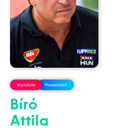
Vízilabda
Mesteredző
Bíró
Attila