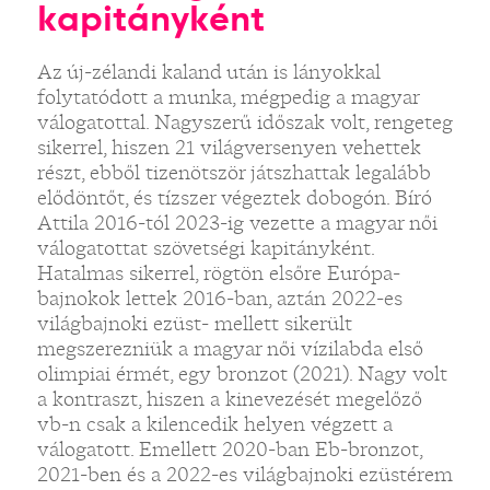
kapitányként
Az új-zélandi kaland után is lányokkal
folytatódott a munka, mégpedig a magyar
válogatottal. Nagyszerű időszak volt, rengeteg
sikerrel, hiszen 21 világversenyen vehettek
részt, ebből tizenötször játszhattak legalább
elődöntőt, és tízszer végeztek dobogón. Bíró
Attila 2016-tól 2023-ig vezette a magyar női
válogatottat szövetségi kapitányként.
Hatalmas sikerrel, rögtön elsőre Európa-
bajnokok lettek 2016-ban, aztán 2022-es
világbajnoki ezüst- mellett sikerült
megszerezniük a magyar női vízilabda első
olimpiai érmét, egy bronzot (2021). Nagy volt
a kontraszt, hiszen a kinevezését megelőző
vb-n csak a kilencedik helyen végzett a
válogatott. Emellett 2020-ban Eb-bronzot,
2021-ben és a 2022-es világbajnoki ezüstérem