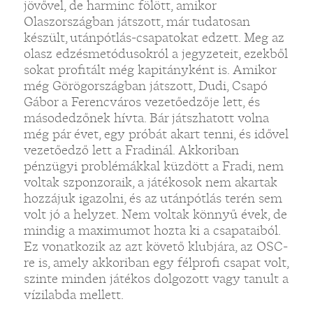
jövővel, de harminc fölött, amikor
Olaszországban játszott, már tudatosan
készült, utánpótlás-csapatokat edzett. Meg az
olasz edzésmetódusokról a jegyzeteit, ezekből
sokat profitált még kapitányként is. Amikor
még Görögországban játszott, Dudi, Csapó
Gábor a Ferencváros vezetőedzője lett, és
másodedzőnek hívta. Bár játszhatott volna
még pár évet, egy próbát akart tenni, és idővel
vezetőedző lett a Fradinál. Akkoriban
pénzügyi problémákkal küzdött a Fradi, nem
voltak szponzoraik, a játékosok nem akartak
hozzájuk igazolni, és az utánpótlás terén sem
volt jó a helyzet. Nem voltak könnyű évek, de
mindig a maximumot hozta ki a csapataiból.
Ez vonatkozik az azt követő klubjára, az OSC-
re is, amely akkoriban egy félprofi csapat volt,
szinte minden játékos dolgozott vagy tanult a
vízilabda mellett.