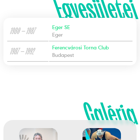
Egyesületei
Eger SE
1980 — 1987
Eger
Ferencvárosi Torna Club
1987 — 1992
Budapest
Galéria