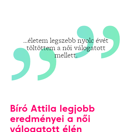
„
...életem legszebb nyolc évét
töltöttem a női válogatott
mellett.
Bíró Attila legjobb
eredményei a női
válogatott élén