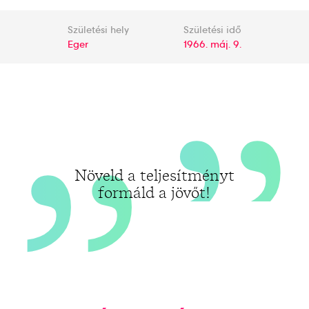
„
„
Születési hely
Születési idő
Eger
1966. máj. 9.
Növeld a teljesítményt
formáld a jövőt!