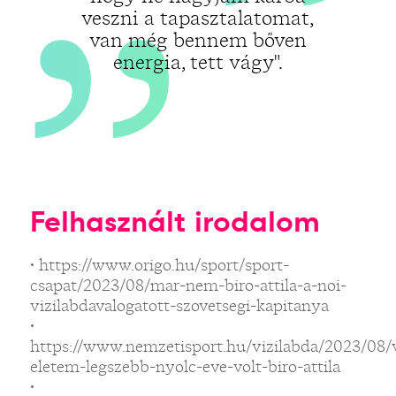
veszni a tapasztalatomat,
van még bennem bőven
energia, tett vágy".
Felhasznált irodalom
• https://www.origo.hu/sport/sport-
csapat/2023/08/mar-nem-biro-attila-a-noi-
vizilabdavalogatott-szovetsegi-kapitanya
•
https://www.nemzetisport.hu/vizilabda/2023/08/v
eletem-legszebb-nyolc-eve-volt-biro-attila
•