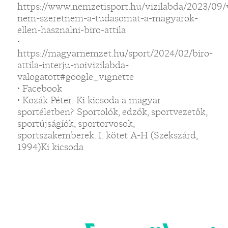
https://www.nemzetisport.hu/vizilabda/2023/09/v
nem-szeretnem-a-tudasomat-a-magyarok-
ellen-hasznalni-biro-attila
•
https://magyarnemzet.hu/sport/2024/02/biro-
attila-interju-noivizilabda-
valogatott#google_vignette
• Facebook
• Kozák Péter: Ki kicsoda a magyar
sportéletben? Sportolók, edzők, sportvezetők,
sportújságíók, sportorvosok,
sportszakemberek. I. kötet A-H (Szekszárd,
1994)Ki kicsoda