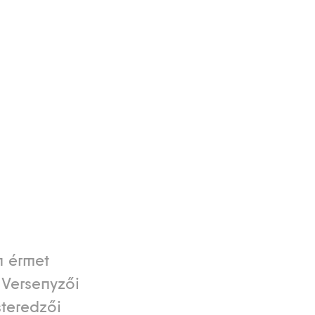
n érmet
 Versenyzői
steredzői