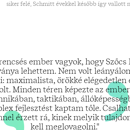
„
siker felé, Schmitt évekkel később így vallott 
rencsés ember vagyok, hogy Szőcs 
ványa lehettem. Nem volt leányálo
i: maximalista, örökké elégedetlen
olt. Minden téren képezte az ember
hnikában, taktikában, állóképesség
ex fejlesztést kaptam tőle. Csalha
nnel érzett rá, kinek melyik tulajdo
kell meglovagolni."