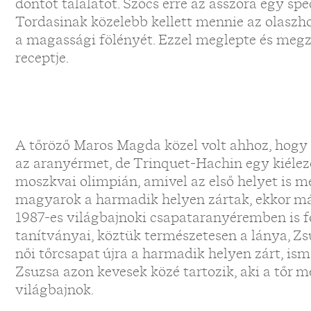
döntőt találatot. Szőcs erre az asszóra egy speci
Tordasinak közelebb kellett mennie az olaszho
a magassági fölényét. Ezzel meglepte és megzav
receptje.
A tőröző Maros Magda közel volt ahhoz, hog
az aranyérmet, de Trinquet-Hachin egy kiéleze
moszkvai olimpián, amivel az első helyet is m
magyarok a harmadik helyen zártak, ekkor már
1987-es világbajnoki csapataranyéremben is fo
tanítványai, köztük természetesen a lánya, Zs
női tőrcsapat újra a harmadik helyen zárt, ism
Zsuzsa azon kevesek közé tartozik, aki a tőr m
világbajnok.