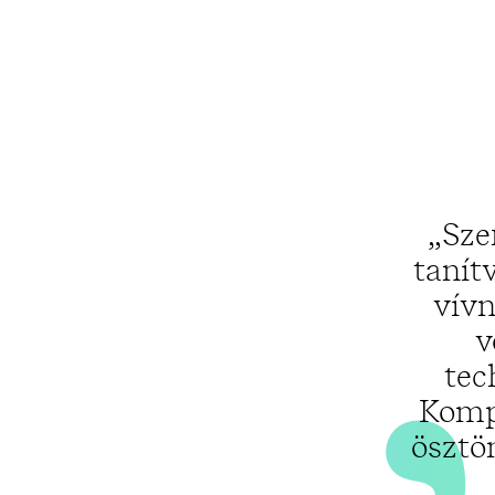
„Sze
tanít
vívn
v
tec
Kompl
ösztö