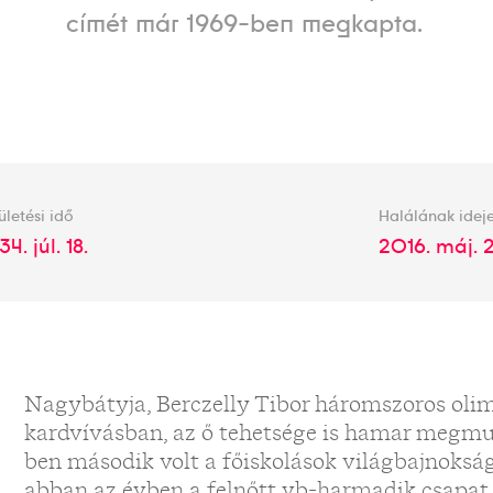
címét már 1969-ben megkapta.
ületési idő
Halálának idej
34. júl. 18.
2016. máj. 2
Nagybátyja, Berczelly Tibor háromszoros olim
kardvívásban, az ő tehetsége is hamar megmu
ben második volt a főiskolások világbajnoksá
abban az évben a felnőtt vb-harmadik csapat 