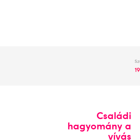
Sz
19
Családi
hagyomány a
vívás