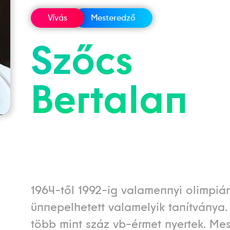
Vívás
Mesteredző
Szőcs
Bertalan
1964-től 1992-ig valamennyi olimpiá
ünnepelhetett valamelyik tanítványa.
több mint száz vb-érmet nyertek. Me