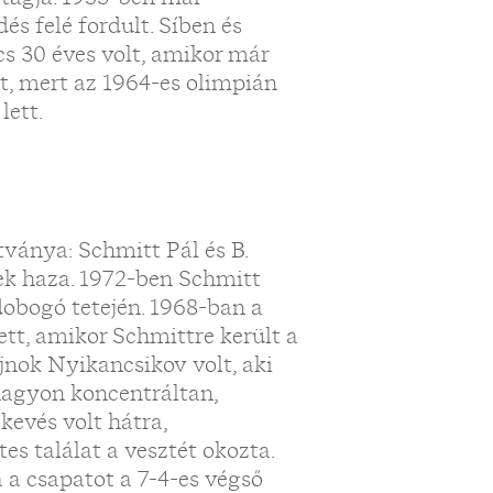
s felé fordult. Síben és
cs 30 éves volt, amikor már
t, mert az 1964-es olimpián
lett.
ványa: Schmitt Pál és B.
ek haza. 1972-ben Schmitt
 dobogó tetején. 1968-ban a
tett, amikor Schmittre került a
ajnok Nyikancsikov volt, aki
nagyon koncentráltan,
kevés volt hátra,
es találat a vesztét okozta.
 a csapatot a 7-4-es végső