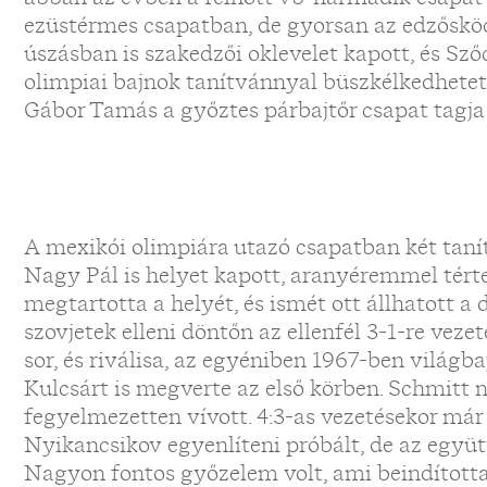
ezüstérmes csapatban, de gyorsan az edzősködé
úszásban is szakedzői oklevelet kapott, és Sző
olimpiai bajnok tanítvánnyal büszkélkedhetet
Gábor Tamás a győztes párbajtőr csapat tagja 
A mexikói olimpiára utazó csapatban két tanít
Nagy Pál is helyet kapott, aranyéremmel tért
megtartotta a helyét, és ismét ott állhatott a
szovjetek elleni döntőn az ellenfél 3-1-re veze
sor, és riválisa, az egyéniben 1967-ben világb
Kulcsárt is megverte az első körben. Schmitt 
fegyelmezetten vívott. 4:3-as vezetésekor már 
Nyikancsikov egyenlíteni próbált, de az együtt
Nagyon fontos győzelem volt, ami beindította