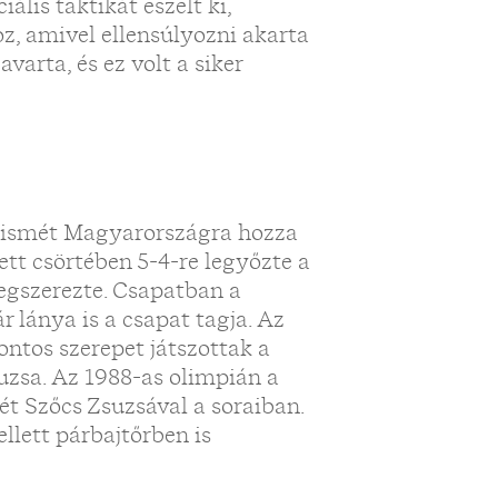
ális taktikát eszelt ki,
z, amivel ellensúlyozni akarta
arta, és ez volt a siker
y ismét Magyarországra hozza
tt csörtében 5-4-re legyőzte a
egszerezte. Csapatban a
 lánya is a csapat tagja. Az
ntos szerepet játszottak a
uzsa. Az 1988-as olimpián a
ét Szőcs Zsuzsával a soraiban.
ellett párbajtőrben is