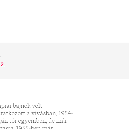
e
2.
piai bajnok volt
tatkozott a vívásban, 1954-
gán tőr egyéniben, de már
tagja. 1955-ben már