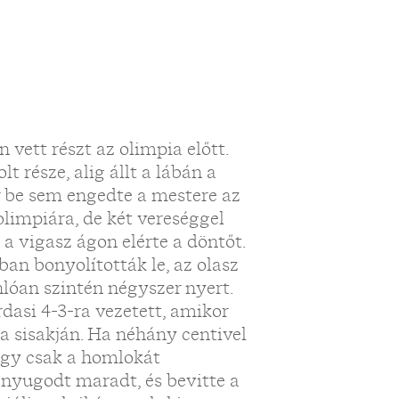
vett részt az olimpia előtt.
része, alig állt a lábán a
r be sem engedte a mestere az
olimpiára, de két vereséggel
 a vigasz ágon elérte a döntőt.
an bonyolították le, az olasz
nlóan szintén négyszer nyert.
rdasi 4-3-ra vezetett, amikor
a sisakján. Ha néhány centivel
 így csak a homlokát
 nyugodt maradt, és bevitte a