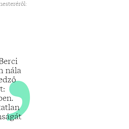
„
mesteréről:
Berci
m nála
 edző
t:
ben.
tatlan
nságát