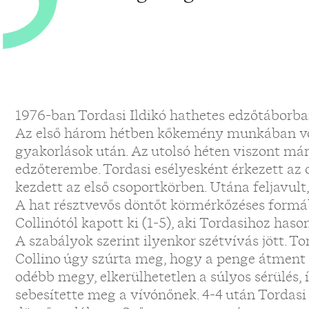
1976-ban Tordasi Ildikó hathetes edzőtáborban 
Az első három hétben kőkemény munkában volt 
gyakorlások után. Az utolsó héten viszont má
edzőterembe. Tordasi esélyesként érkezett az 
kezdett az első csoportkörben. Utána feljavult,
A hat résztvevős döntőt körmérkőzéses formáb
Collinótól kapott ki (1-5), aki Tordasihoz haso
A szabályok szerint ilyenkor szétvívás jött. To
Collino úgy szúrta meg, hogy a penge átment 
odébb megy, elkerülhetetlen a súlyos sérülés,
sebesítette meg a vívónőnek. 4-4 után Tordasi