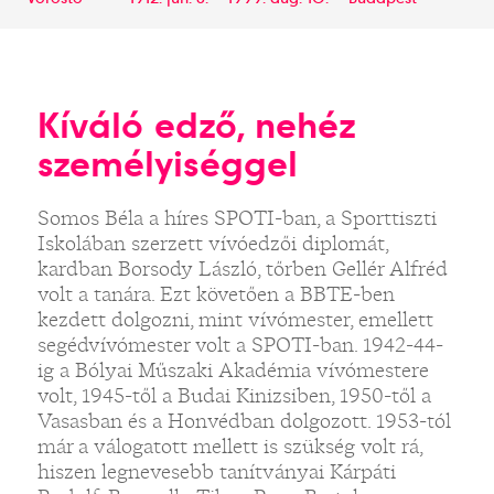
Kíváló edző, nehéz
személyiséggel
Somos Béla a híres SPOTI-ban, a Sporttiszti
Iskolában szerzett vívóedzői diplomát,
kardban Borsody László, tőrben Gellér Alfréd
volt a tanára. Ezt követően a BBTE-ben
kezdett dolgozni, mint vívómester, emellett
segédvívómester volt a SPOTI-ban. 1942-44-
ig a Bólyai Műszaki Akadémia vívómestere
volt, 1945-től a Budai Kinizsiben, 1950-től a
Vasasban és a Honvédban dolgozott. 1953-tól
már a válogatott mellett is szükség volt rá,
hiszen legnevesebb tanítványai Kárpáti