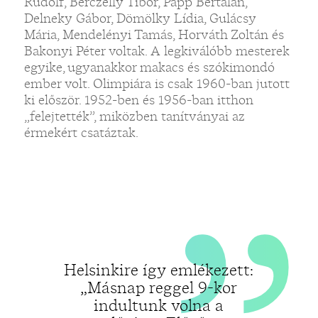
„
Rudolf, Berczelly Tibor, Papp Bertalan,
Delneky Gábor, Dömölky Lídia, Gulácsy
Mária, Mendelényi Tamás, Horváth Zoltán és
Bakonyi Péter voltak. A legkiválóbb mesterek
egyike, ugyanakkor makacs és szókimondó
ember volt. Olimpiára is csak 1960-ban jutott
ki először. 1952-ben és 1956-ban itthon
„felejtették”, miközben tanítványai az
érmekért csatáztak.
Helsinkire így emlékezett:
„Másnap reggel 9-kor
indultunk volna a