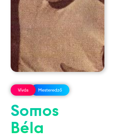
Vívás
Mesteredző
Somos
Béla