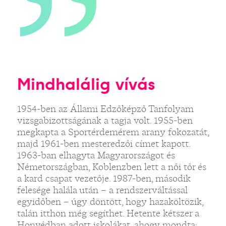
Mindhalálig vívás
1954-ben az Állami Edzőképző Tanfolyam
vizsgabizottságának a tagja volt. 1955-ben
megkapta a Sportérdemérem arany fokozatát,
majd 1961-ben mesteredzői címet kapott.
1963-ban elhagyta Magyarországot és
Németországban, Koblenzben lett a női tőr és
a kard csapat vezetője. 1987-ben, második
felesége halála után – a rendszerváltással
egyidőben – úgy döntött, hogy hazaköltözik,
talán itthon még segíthet. Hetente kétszer a
Honvédban adott iskolákat, ahogy mondta: