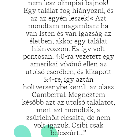
nem lesz olimpiai bajnok!
Egy találat fog hiányozni, és
„
az az egyén leszek!« Azt
mondtam magamban: ha
van Isten és van igazság az
életben, akkor egy találat
hiányozzon. És így volt
pontosan. 4:0-ra vezetett egy
amerikai vívónő ellen az
utolsó cserében, és kikapott
5:4-re, így aztán
holtversenybe került az olasz
Camberral. Megnéztem
később azt az utolsó találatot,
mert azt mondták, a
zsűrielnök elcsalta, de nem
volt igazuk. Csibi csak
beleszúrt...”