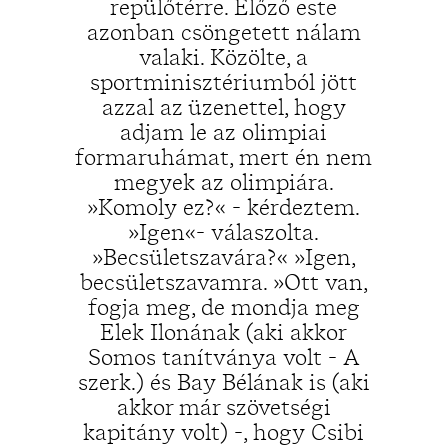
repülőtérre. Előző este
azonban csöngetett nálam
valaki. Közölte, a
sportminisztériumból jött
azzal az üzenettel, hogy
adjam le az olimpiai
formaruhámat, mert én nem
megyek az olimpiára.
»Komoly ez?« - kérdeztem.
»Igen«- válaszolta.
»Becsületszavára?« »Igen,
becsületszavamra. »Ott van,
fogja meg, de mondja meg
Elek Ilonának (aki akkor
Somos tanítványa volt - A
szerk.) és Bay Bélának is (aki
akkor már szövetségi
kapitány volt) -, hogy Csibi