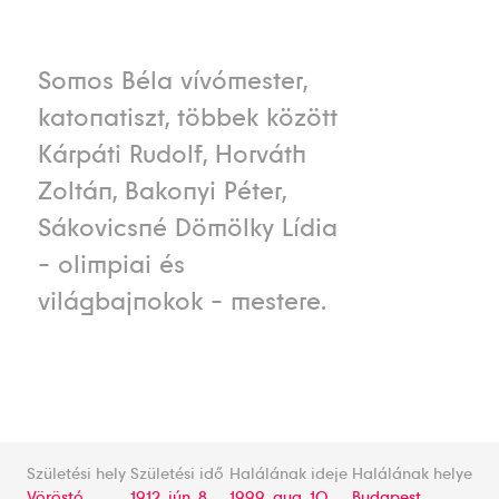
Somos Béla vívómester,
katonatiszt, többek között
Kárpáti Rudolf, Horváth
Zoltán, Bakonyi Péter,
Sákovicsné Dömölky Lídia
- olimpiai és
világbajnokok - mestere.
Születési hely
Születési idő
Halálának ideje
Halálának helye
Vöröstó
1912. jún. 8.
1999. aug. 10.
Budapest