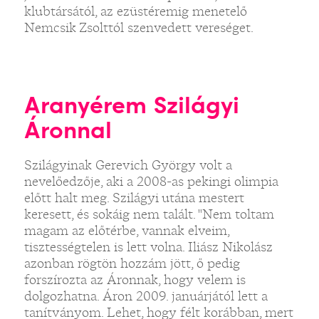
klubtársától, az ezüstéremig menetelő
Nemcsik Zsolttól szenvedett vereséget.
Aranyérem Szilágyi
Áronnal
Szilágyinak Gerevich György volt a
nevelőedzője, aki a 2008-as pekingi olimpia
előtt halt meg. Szilágyi utána mestert
keresett, és sokáig nem talált. "Nem toltam
magam az előtérbe, vannak elveim,
tisztességtelen is lett volna. Iliász Nikolász
azonban rögtön hozzám jött, ő pedig
forszírozta az Áronnak, hogy velem is
dolgozhatna. Áron 2009. januárjától lett a
tanítványom. Lehet, hogy félt korábban, mert