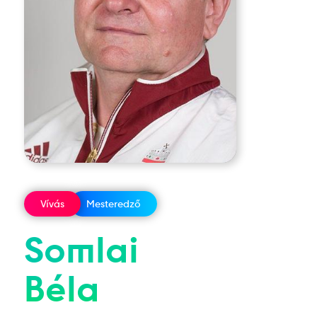
Vívás
Mesteredző
Somlai
Béla