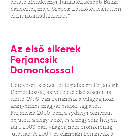
oktató Mendelényi Tamástól, később Batizi
Sándortól, majd Szepesi Lászlótól leshettem
el munkamódszereiket."
Az első sikerek
Ferjancsik
Domonkossal
Hétévesen kezdett el foglalkozni Ferjancsik
Domonkossal, akivel élete első sikereit is
elérte. 1998-ban Ferjancsik a világbajnoki
aranyérmes magyar csapat tagja lett.
Ferjancsik 2000-ben, a sydneyi olimpián
bejutott a négy közé, és a negyedik helyen
zárt. 2003-ban világbajnoki bronzéremig
jutottak. A 2004-es olimpián Ferjancsik a