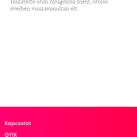
Hazatérte után nyugdíjba ment, utolsó
éveiben visszavonultan élt.
Kapcsolat
GYIK