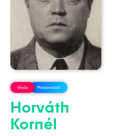
Vívás
Mesteredző
Horváth
Kornél