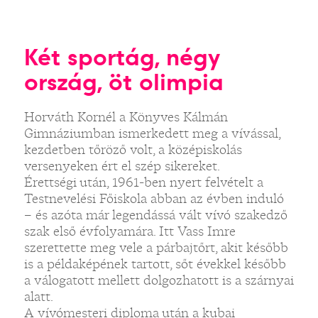
Két sportág, négy
ország, öt olimpia
Horváth Kornél a Könyves Kálmán
Gimnáziumban ismerkedett meg a vívással,
kezdetben tőröző volt, a középiskolás
versenyeken ért el szép sikereket.
Érettségi után, 1961-ben nyert felvételt a
Testnevelési Főiskola abban az évben induló
– és azóta már legendássá vált vívó szakedző
szak első évfolyamára. Itt Vass Imre
szerettette meg vele a párbajtőrt, akit később
is a példaképének tartott, sőt évekkel később
a válogatott mellett dolgozhatott is a szárnyai
alatt.
A vívómesteri diploma után a kubai