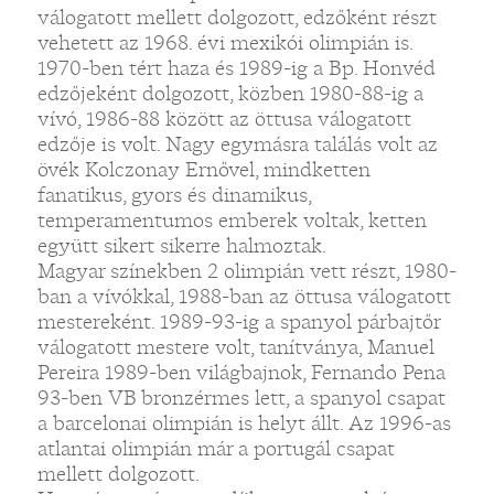
válogatott mellett dolgozott, edzőként részt
vehetett az 1968. évi mexikói olimpián is.
1970-ben tért haza és 1989-ig a Bp. Honvéd
edzőjeként dolgozott, közben 1980-88-ig a
vívó, 1986-88 között az öttusa válogatott
edzője is volt. Nagy egymásra találás volt az
övék Kolczonay Ernővel, mindketten
fanatikus, gyors és dinamikus,
temperamentumos emberek voltak, ketten
együtt sikert sikerre halmoztak.
Magyar színekben 2 olimpián vett részt, 1980-
ban a vívókkal, 1988-ban az öttusa válogatott
mestereként. 1989-93-ig a spanyol párbajtőr
válogatott mestere volt, tanítványa, Manuel
Pereira 1989-ben világbajnok, Fernando Pena
93-ben VB bronzérmes lett, a spanyol csapat
a barcelonai olimpián is helyt állt. Az 1996-as
atlantai olimpián már a portugál csapat
mellett dolgozott.