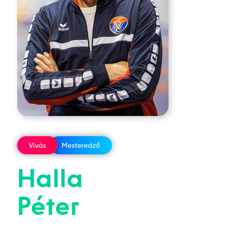
Vívás
Mesteredző
Halla
Péter