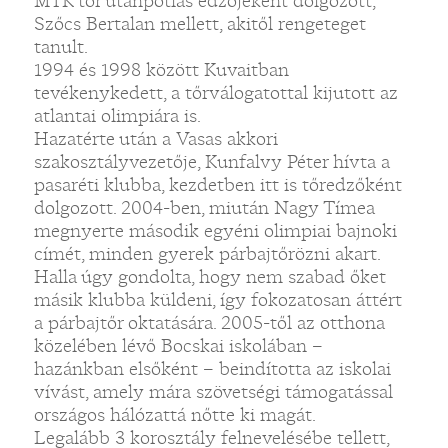
MTK tőr utánpótlás edzőjeként dolgozott,
Szőcs Bertalan mellett, akitől rengeteget
tanult.
1994 és 1998 között Kuvaitban
tevékenykedett, a tőrválogatottal kijutott az
atlantai olimpiára is.
Hazatérte után a Vasas akkori
szakosztályvezetője, Kunfalvy Péter hívta a
pasaréti klubba, kezdetben itt is tőredzőként
dolgozott. 2004-ben, miután Nagy Tímea
megnyerte második egyéni olimpiai bajnoki
címét, minden gyerek párbajtőrözni akart.
Halla úgy gondolta, hogy nem szabad őket
másik klubba küldeni, így fokozatosan áttért
a párbajtőr oktatására. 2005-től az otthona
közelében lévő Bocskai iskolában –
hazánkban elsőként – beindította az iskolai
vívást, amely mára szövetségi támogatással
országos hálózattá nőtte ki magát.
Legalább 3 korosztály felnevelésébe tellett,