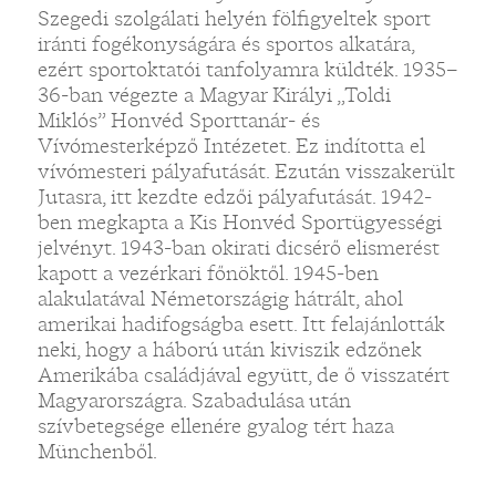
Szegedi szolgálati helyén fölfigyeltek sport
iránti fogékonyságára és sportos alkatára,
ezért sportoktatói tanfolyamra küldték. 1935–
36-ban végezte a Magyar Királyi „Toldi
Miklós” Honvéd Sporttanár- és
Vívómesterképző Intézetet. Ez indította el
vívómesteri pályafutását. Ezután visszakerült
Jutasra, itt kezdte edzői pályafutását. 1942-
ben megkapta a Kis Honvéd Sportügyességi
jelvényt. 1943-ban okirati dicsérő elismerést
kapott a vezérkari főnöktől. 1945-ben
alakulatával Németországig hátrált, ahol
amerikai hadifogságba esett. Itt felajánlották
neki, hogy a háború után kiviszik edzőnek
Amerikába családjával együtt, de ő visszatért
Magyarországra. Szabadulása után
szívbetegsége ellenére gyalog tért haza
Münchenből.