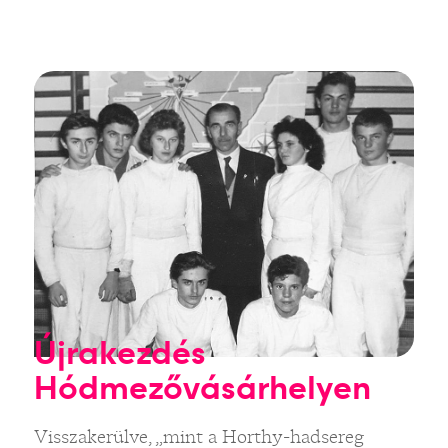
Újrakezdés
Hódmezővásárhelyen
Visszakerülve, „mint a Horthy-hadsereg