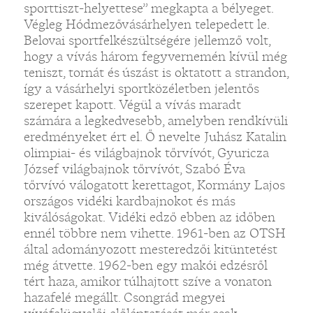
sporttiszt-helyettese” megkapta a bélyeget.
Végleg Hódmezővásárhelyen telepedett le.
Belovai sportfelkészültségére jellemző volt,
hogy a vívás három fegyvernemén kívül még
teniszt, tornát és úszást is oktatott a strandon,
így a vásárhelyi sportközéletben jelentős
szerepet kapott. Végül a vívás maradt
számára a legkedvesebb, amelyben rendkívüli
eredményeket ért el. Ő nevelte Juhász Katalin
olimpiai- és világbajnok tőrvívót, Gyuricza
József világbajnok tőrvívót, Szabó Éva
tőrvívó válogatott kerettagot, Kormány Lajos
országos vidéki kardbajnokot és más
kiválóságokat. Vidéki edző ebben az időben
ennél többre nem vihette. 1961-ben az OTSH
által adományozott mesteredzői kitüntetést
még átvette. 1962-ben egy makói edzésről
tért haza, amikor túlhajtott szíve a vonaton
hazafelé megállt. Csongrád megyei