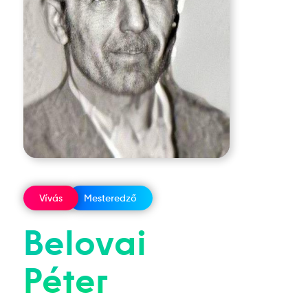
Vívás
Mesteredző
Belovai
Péter