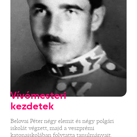
Vívómesteri
kezdetek
Belovai Péter négy elemit és négy polgári
iskolát végzett, majd a veszprémi
katonaiskolában folytatta tanulmányait.