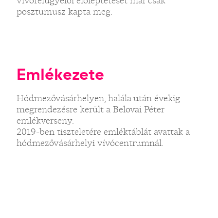
vívófelügyelői előléptetését már csak
posztumusz kapta meg.
Emlékezete
Hódmezővásárhelyen, halála után évekig
megrendezésre került a Belovai Péter
emlékverseny.
2019-ben tiszteletére emléktáblát avattak a
hódmezővásárhelyi vívócentrumnál.