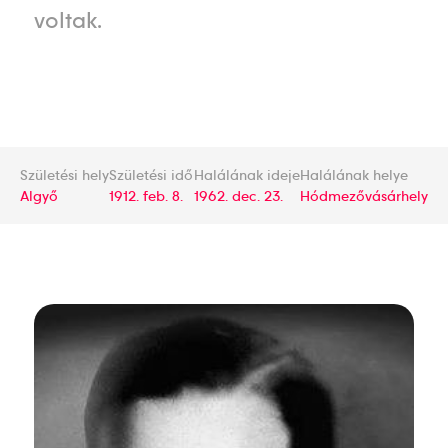
voltak.
Születési hely
Születési idő
Halálának ideje
Halálának helye
Algyő
1912. feb. 8.
1962. dec. 23.
Hódmezővásárhely