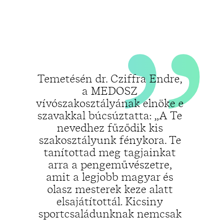
„
„
Temetésén dr. Cziffra Endre,
a MEDOSZ
vívószakosztályának elnöke e
szavakkal búcsúztatta: „A Te
nevedhez fűződik kis
szakosztályunk fénykora. Te
tanítottad meg tagjainkat
arra a pengeművészetre,
amit a legjobb magyar és
olasz mesterek keze alatt
elsajátítottál. Kicsiny
sportcsaládunknak nemcsak