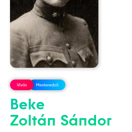
Vívás
Mesteredző
Beke
Zoltán
Sándor