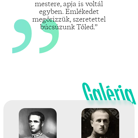
mestere, apja is voltál
egyben. Emlékedet
megőrizzük, szeretettel
búcsúzunk Tőled.”
Galéria