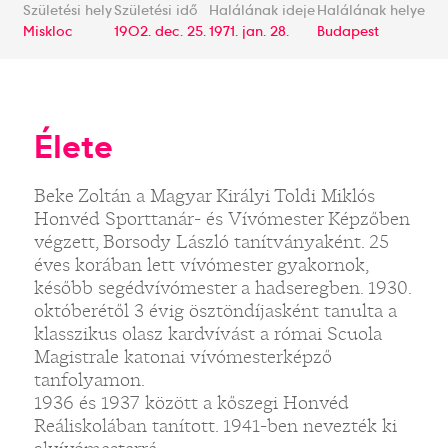
Születési hely
Születési idő
Halálának ideje
Halálának helye
Miskloc
1902. dec. 25.
1971. jan. 28.
Budapest
Élete
Beke Zoltán a Magyar Királyi Toldi Miklós
Honvéd Sporttanár- és Vívómester Képzőben
végzett, Borsody László tanítványaként. 25
éves korában lett vívómester gyakornok,
később segédvívómester a hadseregben. 1930.
októberétől 3 évig ösztöndíjasként tanulta a
klasszikus olasz kardvívást a római Scuola
Magistrale katonai vívómesterképző
tanfolyamon.
1936 és 1937 között a kőszegi Honvéd
Reáliskolában tanított. 1941-ben nevezték ki