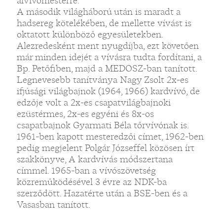
alvívómesterré.
A második világháború után is maradt a
hadsereg kötelékében, de mellette vívást is
oktatott különböző egyesületekben.
Alezredesként ment nyugdíjba, ezt követően
már minden idejét a vívásra tudta fordítani, a
Bp. Petőfiben, majd a MEDOSZ-ban tanított.
Legnevesebb tanítványa Nagy Zsolt 2x-es
ifjúsági világbajnok (1964, 1966) kardvívó, de
edzője volt a 2x-es csapatvilágbajnoki
ezüstérmes, 2x-es egyéni és 8x-os
csapatbajnok Gyarmati Béla tőrvívónak is.
1961-ben kapott mesteredzői címet, 1962-ben
pedig megjelent Polgár Józseffel közösen írt
szakkönyve, A kardvívás módszertana
címmel. 1965-ban a vívószövetség
közreműködésével 3 évre az NDK-ba
szerződött. Hazatérte után a BSE-ben és a
Vasasban tanított.