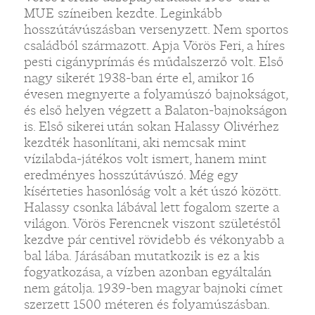
MUE színeiben kezdte. Leginkább
hosszútávúszásban versenyzett. Nem sportos
családból származott. Apja Vörös Feri, a híres
pesti cigányprímás és műdalszerző volt. Első
nagy sikerét 1938-ban érte el, amikor 16
évesen megnyerte a folyamúszó bajnokságot,
és első helyen végzett a Balaton-bajnokságon
is. Első sikerei után sokan Halassy Olivérhez
kezdték hasonlítani, aki nemcsak mint
vízilabda-játékos volt ismert, hanem mint
eredményes hosszútávúszó. Még egy
kísérteties hasonlóság volt a két úszó között.
Halassy csonka lábával lett fogalom szerte a
világon. Vörös Ferencnek viszont születéstől
kezdve pár centivel rövidebb és vékonyabb a
bal lába. Járásában mutatkozik is ez a kis
fogyatkozása, a vízben azonban egyáltalán
nem gátolja. 1939-ben magyar bajnoki címet
szerzett 1500 méteren és folyamúszásban.