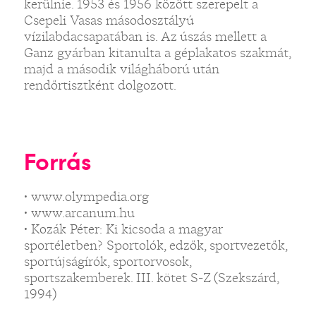
kerülnie. 1953 és 1956 között szerepelt a
Csepeli Vasas másodosztályú
vízilabdacsapatában is. Az úszás mellett a
Ganz gyárban kitanulta a géplakatos szakmát,
majd a második világháború után
rendőrtisztként dolgozott.
Forrás
• www.olympedia.org
• www.arcanum.hu
• Kozák Péter: Ki kicsoda a magyar
sportéletben? Sportolók, edzők, sportvezetők,
sportújságírók, sportorvosok,
sportszakemberek. III. kötet S-Z (Szekszárd,
1994)