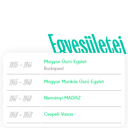
Egyesületei
Magyar Úszó Egylet
1935 — 1944
Budapest
1945 — 1946
Magyar Munkás Úszó Egylet
1947 — 1948
Neményi MADISZ
1949 — 1953
Csepeli Vasas