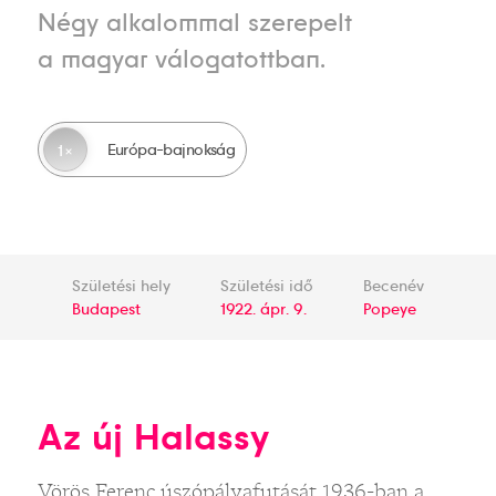
Négy alkalommal szerepelt
a magyar válogatottban.
Európa-bajnokság
1
Születési hely
Születési idő
Becenév
Budapest
1922. ápr. 9.
Popeye
Az új Halassy
Vörös Ferenc úszópályafutását 1936-ban a