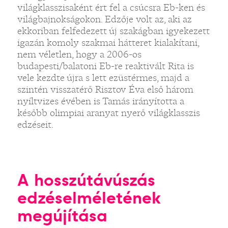
világklasszisaként ért fel a csúcsra Eb-ken és
világbajnokságokon. Edzője volt az, aki az
ekkoriban felfedezett új szakágban igyekezett
igazán komoly szakmai hátteret kialakítani,
nem véletlen, hogy a 2006-os
budapesti/balatoni Eb-re reaktivált Rita is
vele kezdte újra s lett ezüstérmes, majd a
szintén visszatérő Risztov Éva első három
nyíltvizes évében is Tamás irányította a
később olimpiai aranyat nyerő világklasszis
edzéseit.
A hosszútávúszás
edzéselméletének
megújítása