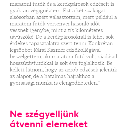
maratoni futók és a kerékpárosok edzéseit is
gyakran végignéztem. Ezt a két szakágat
elsősorban azért választottam, mert például a
maratoni futók versenyei hasonló időt
vesznek igénybe, mint a tíz kilométeres
távúszóké. De a kerékpárosoknál is lehet sok
érdekes tapasztalatra szert tenni. Konkrétan
legtöbbet Kárai Kázmér edzőkollégával
beszélgettem, aki maratoni futó volt, ráadásul
hosszútávfutókkal is sok éve foglalkozik. Be
kellett látnom, hogy az aerob edzések jelentik
az alapot, de a hatalmas hajrákhoz a
gyorsasági munka is elengedhetetlen.”
Ne szégyelljünk
átvenni elemeket