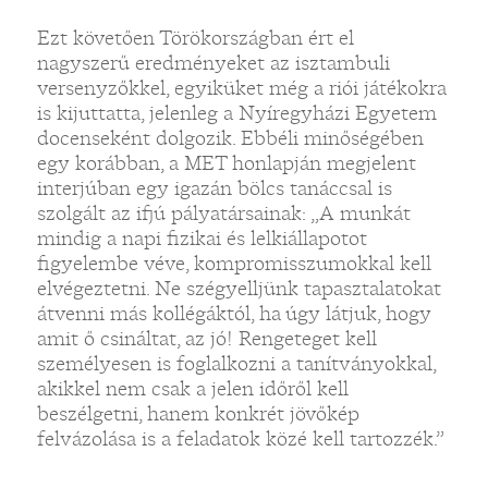
Ezt követően Törökországban ért el
nagyszerű eredményeket az isztambuli
versenyzőkkel, egyiküket még a riói játékokra
is kijuttatta, jelenleg a Nyíregyházi Egyetem
docenseként dolgozik. Ebbéli minőségében
egy korábban, a MET honlapján megjelent
interjúban egy igazán bölcs tanáccsal is
szolgált az ifjú pályatársainak: „A munkát
mindig a napi fizikai és lelkiállapotot
figyelembe véve, kompromisszumokkal kell
elvégeztetni. Ne szégyelljünk tapasztalatokat
átvenni más kollégáktól, ha úgy látjuk, hogy
amit ő csináltat, az jó! Rengeteget kell
személyesen is foglalkozni a tanítványokkal,
akikkel nem csak a jelen időről kell
beszélgetni, hanem konkrét jövőkép
felvázolása is a feladatok közé kell tartozzék.”