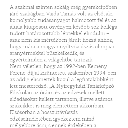
A szakmai szinten sokáig még gyerekcipőben
járó szakágban Vajda Tamás volt az első, aki
komolyabb tudásanyagot halmozott fel és az
általa kitaposott ösvényen később sok kolléga
tudott határozottabb léptekkel elindulni –
azaz nem kis mértékben járult hozzá ahhoz,
hogy mára a magyar nyíltvízi úszás olimpiai
aranyérmekkel büszkélkedik, és
egyértelműen a világelitbe tartozik.
Nem véletlen, hogy az 1992-ben Kemény
Ferenc-díjjal kitüntetett szakember 1994-ben
az addig elismertek közül a legfiatalabbként
lett mesteredző. „A Nyíregyházi Tanárképző
Főiskolán az óráim és az edzések mellett
előadásokat kellett tartanom, illetve számos
szakcikket is megjelentettem akkoriban.
Elsősorban a hosszútávúszás
edzéselméletében igyekeztem mind
mélyebbre ásni, s ennek érdekében a