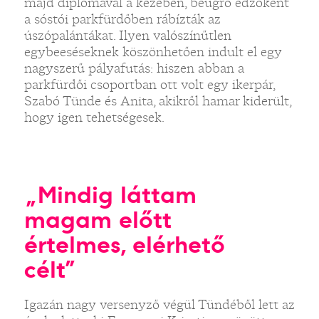
majd diplomával a kezében, beugró edzőként
a sóstói parkfürdőben rábízták az
úszópalántákat. Ilyen valószínűtlen
egybeeséseknek köszönhetően indult el egy
nagyszerű pályafutás: hiszen abban a
parkfürdői csoportban ott volt egy ikerpár,
Szabó Tünde és Anita, akikről hamar kiderült,
hogy igen tehetségesek.
„Mindig láttam
magam előtt
értelmes, elérhető
célt”
Igazán nagy versenyző végül Tündéből lett az