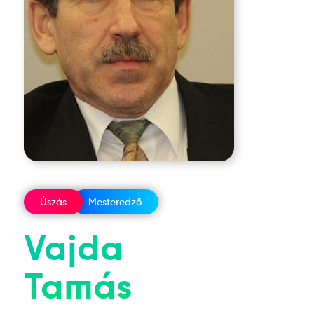
Úszás
Mesteredző
Vajda
Tamás