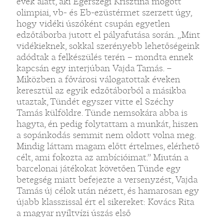
évek alatt, aki Egerszegi Krisztina mögött
olimpiai, vb- és Eb-ezüstérmet szerzett úgy,
hogy vidéki úszóként csupán egyetlen
edzőtáborba jutott el pályafutása során. „Mint
vidékieknek, sokkal szerényebb lehetőségeink
adódtak a felkészülés terén – mondta ennek
kapcsán egy interjúban Vajda Tamás. –
Miközben a fővárosi válogatottak éveken
keresztül az egyik edzőtáborból a másikba
utaztak, Tündét egyszer vitte el Széchy
Tamás külföldre. Tünde nemsokára abba is
hagyta, én pedig folytattam a munkát, hiszen
a sopánkodás semmit nem oldott volna meg.
Mindig láttam magam előtt értelmes, elérhető
célt, ami fokozta az ambícióimat.” Miután a
barcelonai játékokat követően Tünde egy
betegség miatt befejezte a versenyzést, Vajda
Tamás új célok után nézett, és hamarosan egy
újabb klasszissal ért el sikereket: Kovács Rita
a magyar nyíltvízi úszás első