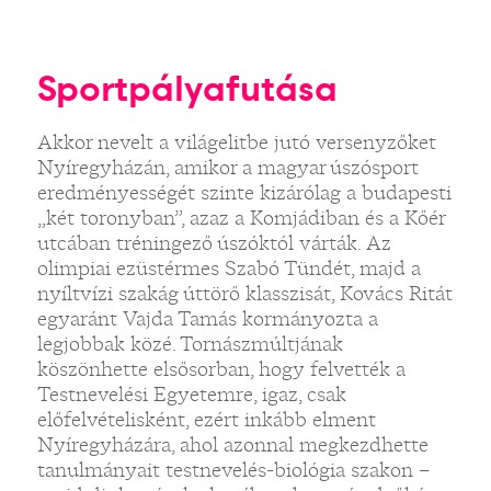
Sportpályafutása
Akkor nevelt a világelitbe jutó versenyzőket
Nyíregyházán, amikor a magyar úszósport
eredményességét szinte kizárólag a budapesti
„két toronyban”, azaz a Komjádiban és a Kőér
utcában tréningező úszóktól várták. Az
olimpiai ezüstérmes Szabó Tündét, majd a
nyíltvízi szakág úttörő klasszisát, Kovács Ritát
egyaránt Vajda Tamás kormányozta a
legjobbak közé. Tornászmúltjának
köszönhette elsősorban, hogy felvették a
Testnevelési Egyetemre, igaz, csak
előfelvételisként, ezért inkább elment
Nyíregyházára, ahol azonnal megkezdhette
tanulmányait testnevelés-biológia szakon –