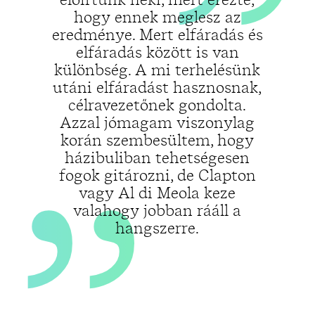
„
hogy ennek meglesz az
eredménye. Mert elfáradás és
elfáradás között is van
különbség. A mi terhelésünk
utáni elfáradást hasznosnak,
célravezetőnek gondolta.
Azzal jómagam viszonylag
korán szembesültem, hogy
házibuliban tehetségesen
fogok gitározni, de Clapton
vagy Al di Meola keze
valahogy jobban rááll a
hangszerre.