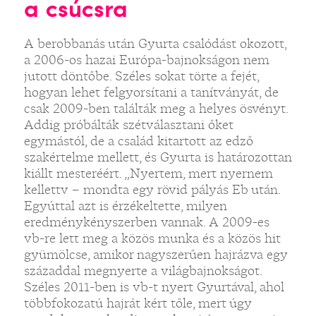
a csúcsra
A berobbanás után Gyurta csalódást okozott,
a 2006-os hazai Európa-bajnokságon nem
jutott döntőbe. Széles sokat törte a fejét,
hogyan lehet felgyorsítani a tanítványát, de
csak 2009-ben találták meg a helyes ösvényt.
Addig próbálták szétválasztani őket
egymástól, de a család kitartott az edző
szakértelme mellett, és Gyurta is határozottan
kiállt mesteréért. „Nyertem, mert nyernem
kellettv – mondta egy rövid pályás Eb után.
Egyúttal azt is érzékeltette, milyen
eredménykényszerben vannak. A 2009-es
vb-re lett meg a közös munka és a közös hit
gyümölcse, amikor nagyszerűen hajrázva egy
századdal megnyerte a világbajnokságot.
Széles 2011-ben is vb-t nyert Gyurtával, ahol
többfokozatú hajrát kért tőle, mert úgy