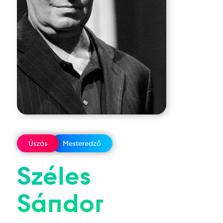
Úszás
Mesteredző
Széles
Sándor