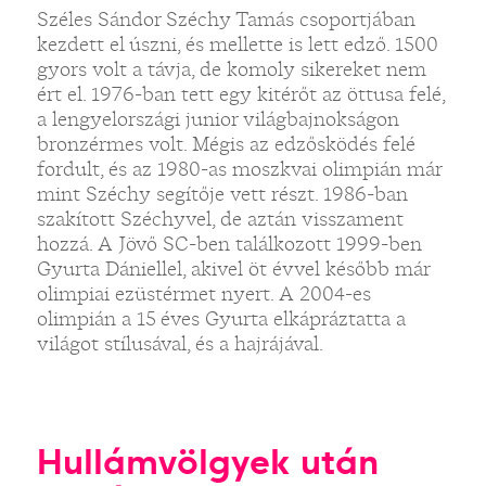
Széles Sándor Széchy Tamás csoportjában
kezdett el úszni, és mellette is lett edző. 1500
gyors volt a távja, de komoly sikereket nem
ért el. 1976-ban tett egy kitérőt az öttusa felé,
a lengyelországi junior világbajnokságon
bronzérmes volt. Mégis az edzősködés felé
fordult, és az 1980-as moszkvai olimpián már
mint Széchy segítője vett részt. 1986-ban
szakított Széchyvel, de aztán visszament
hozzá. A Jövő SC-ben találkozott 1999-ben
Gyurta Dániellel, akivel öt évvel később már
olimpiai ezüstérmet nyert. A 2004-es
olimpián a 15 éves Gyurta elkápráztatta a
világot stílusával, és a hajrájával.
Hullámvölgyek után