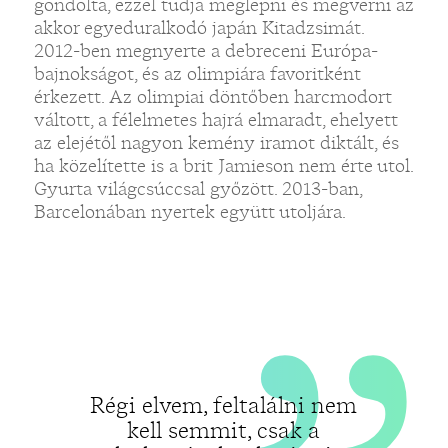
„
gondolta, ezzel tudja meglepni és megverni az
akkor egyeduralkodó japán Kitadzsimát.
2012-ben megnyerte a debreceni Európa-
bajnokságot, és az olimpiára favoritként
érkezett. Az olimpiai döntőben harcmodort
váltott, a félelmetes hajrá elmaradt, ehelyett
az elejétől nagyon kemény iramot diktált, és
ha közelítette is a brit Jamieson nem érte utol.
Gyurta világcsúccsal győzött. 2013-ban,
Barcelonában nyertek együtt utoljára.
Régi elvem, feltalálni nem
kell semmit, csak a