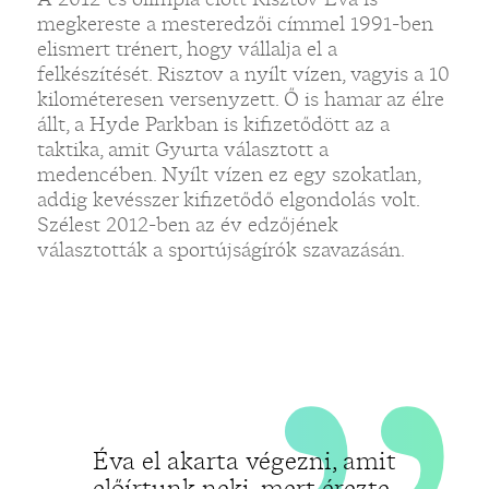
„
megkereste a mesteredzői címmel 1991-ben
elismert trénert, hogy vállalja el a
felkészítését. Risztov a nyílt vízen, vagyis a 10
kilométeresen versenyzett. Ő is hamar az élre
állt, a Hyde Parkban is kifizetődött az a
taktika, amit Gyurta választott a
medencében. Nyílt vízen ez egy szokatlan,
addig kevésszer kifizetődő elgondolás volt.
Szélest 2012-ben az év edzőjének
választották a sportújságírók szavazásán.
Éva el akarta végezni, amit
előírtunk neki, mert érezte,