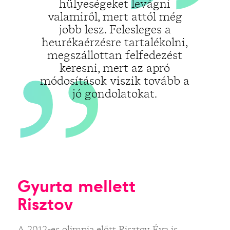
„
hülyeségeket levágni
valamiről, mert attól még
jobb lesz. Felesleges a
heurékaérzésre tartalékolni,
megszállottan felfedezést
keresni, mert az apró
módosítások viszik tovább a
jó gondolatokat.
Gyurta mellett
Risztov
A 2012-es olimpia előtt Risztov Éva is