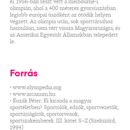
el. 1956-ban részt vett a melbourne-i
olimpián, ahol a 400 méteres gyorsúszásban
legjobb európai úszóként az ötödik helyen
végzett. Az olimpia után, sok sporttársához
hasonlóan, nem tért vissza Magyarországra, és
az Amerikai Egyesült Államokban telepedett
le.
Forrás
• www.olympedia.org
• www.arcanum.hu
• Kozák Péter: Ki kicsoda a magyar
sportéletben? Sportolók, edzők, sportvezetők,
sportújságírók, sportorvosok,
sportszakemberek. III. kötet S–Z (Szekszárd,
1994)