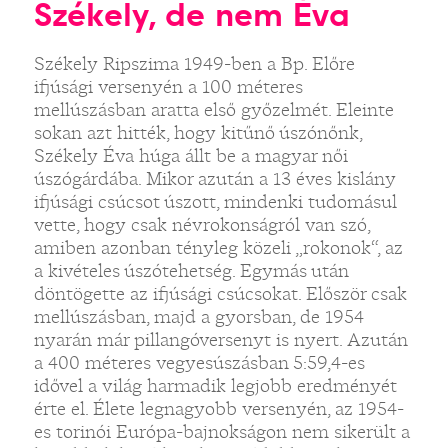
Székely, de nem Éva
Székely Ripszima 1949-ben a Bp. Előre
ifjúsági versenyén a 100 méteres
mellúszásban aratta első győzelmét. Eleinte
sokan azt hitték, hogy kitűnő úszónőnk,
Székely Éva húga állt be a magyar női
úszógárdába. Mikor azután a 13 éves kislány
ifjúsági csúcsot úszott, mindenki tudomásul
vette, hogy csak névrokonságról van szó,
amiben azonban tényleg közeli „rokonok“, az
a kivételes úszótehetség. Egymás után
döntögette az ifjúsági csúcsokat. Először csak
mellúszásban, majd a gyorsban, de 1954
nyarán már pillangóversenyt is nyert. Azután
a 400 méteres vegyesúszásban 5:59,4-es
idővel a világ harmadik legjobb eredményét
érte el. Élete legnagyobb versenyén, az 1954-
es torinói Európa-bajnokságon nem sikerült a