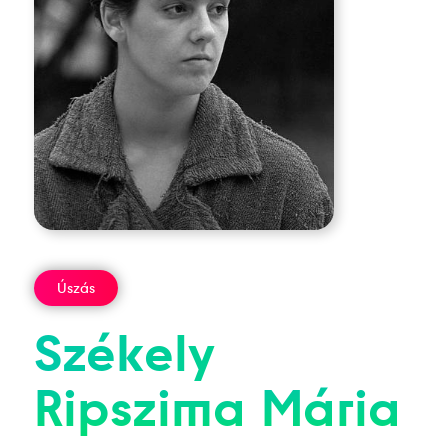
Úszás
Székely
Ripszima
Mária