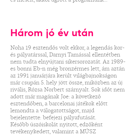
Három jó év után
Noha 19 esztendős volt ekkor, a legendás kor-
és pályatárssal, Darnyi Tamással ellentétben
nem tudta elnyújtani sikersorozatát. Az 1989-
es bonni Eb-n még bronzérmes lett, ám aztán
az 1991 januárjára került világbajnokságon
már csupán 5. hely jött össze, miközben az új
rivális, Rózsa Norbert szárnyalt. Sok időt nem
adott már magának Joe: a következő
esztendőben, a barcelonai játékok előtt
lemondta a válogatottságot, majd
bejelentette: befejezi pályafutását.
Később úszóiskolát nyitott, edzőként
tevékenykedett, valamint a MÚSZ