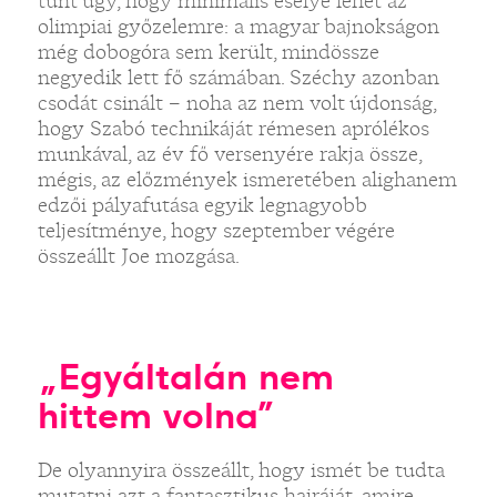
tűnt úgy, hogy minimális esélye lehet az
olimpiai győzelemre: a magyar bajnokságon
még dobogóra sem került, mindössze
negyedik lett fő számában. Széchy azonban
csodát csinált – noha az nem volt újdonság,
hogy Szabó technikáját rémesen aprólékos
munkával, az év fő versenyére rakja össze,
mégis, az előzmények ismeretében alighanem
edzői pályafutása egyik legnagyobb
teljesítménye, hogy szeptember végére
összeállt Joe mozgása.
„Egyáltalán nem
hittem volna”
De olyannyira összeállt, hogy ismét be tudta
mutatni azt a fantasztikus hajráját, amire