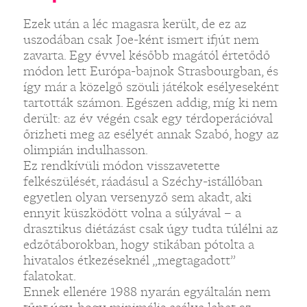
Ezek után a léc magasra került, de ez az
uszodában csak Joe-ként ismert ifjút nem
zavarta. Egy évvel később magától értetődő
módon lett Európa-bajnok Strasbourgban, és
így már a közelgő szöuli játékok esélyeseként
tartották számon. Egészen addig, míg ki nem
derült: az év végén csak egy térdoperációval
őrizheti meg az esélyét annak Szabó, hogy az
olimpián indulhasson.
Ez rendkívüli módon visszavetette
felkészülését, ráadásul a Széchy-istállóban
egyetlen olyan versenyző sem akadt, aki
ennyit küszködött volna a súlyával – a
drasztikus diétázást csak úgy tudta túlélni az
edzőtáborokban, hogy stikában pótolta a
hivatalos étkezéseknél „megtagadott”
falatokat.
Ennek ellenére 1988 nyarán egyáltalán nem