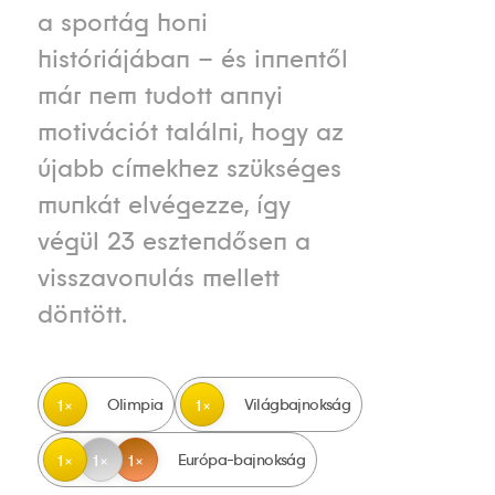
a sportág honi
históriájában – és innentől
már nem tudott annyi
motivációt találni, hogy az
újabb címekhez szükséges
munkát elvégezze, így
végül 23 esztendősen a
visszavonulás mellett
döntött.
Olimpia
Világbajnokság
1
1
Európa-bajnokság
1
1
1