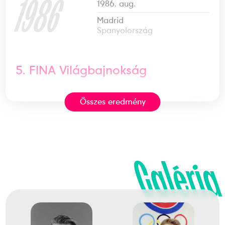
1986
1986. aug.
Madrid
Spanyolország
5. FINA Világbajnokság
Összes eredmény
1
Medencés 200m mell
1987
1987. aug.
Galéria
Strasbourg
Franciaország
18. LEN Európa-bajnokság