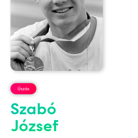
Úszás
Szabó
József