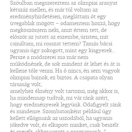
Szöulban megszereztem az olimpiai aranyat
kétszáz mellen, és már túl voltam az
eredményhirdetésen, megláttam őt egy
üvegablak mögött – odamentem hozzá, hogy
megköszönjem neki, amit értem tett, de
először az jutott az eszembe, úristen, mit
csináltam, mi rosszat tettem? Tamás bácsi
ugyanis úgy zokogott, mint egy kisgyerek...
Persze a módszerei ma már nem
működnének, de sok mindent át lehet és át is
kellene tőle venni. Ha ő nincs, én sem vagyok
olimpiai bajnok, ez biztos. A csapata olyan
társaság volt,
amelyhez élmény volt tartozni, még akkor is,
ha mindennap tudtuk, mi vár ránk azért,
hogy eredményesek legyünk. Odafigyelt ránk
és mindenre. Szombatonként például úgy
kellett ellógnunk az uszodából, ha ugyanis
jókedve volt, és elkapott minket, csak beszélt
és mesélt, akkor ugrott a programunk...”