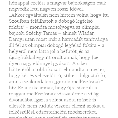
hónappal ezelőtt a magyar bajnokságon csak
negyedik lett, nagyon rossz idővel.
„Akkor egyáltalán nem hittem volna, hogy itt,
Szöulban felállhatok a dobogó legfelső
fokára” – mondta mosolyogva az olimpiai
bajnok. Széchy Tamás – akinek Wladár,
Darnyi után most már a harmadik tanítványa
áll fel az olimpiai dobogó legfelső fokára – a
helyéről nem látta jól a befutót, és az
újságírókkal együtt örült annak, hogy Joe
ilyen nagy előnnyel győzött. A siker
hátteréről a többi között elmondta a mester,
hogy két évvel ezelőtt új stílust dolgoztak ki,
amit a szakirodalom „guruló mellúszásnak”
hív. Ez a titka annak, hogy újra sikerült a
magyar mellúszásnak visszatérnie a világ
élvonalába. Igaz, a stílust azóta mások is
ellesték, nem tudták viszont ellesni azokat a
felkészülési, edzésterhelési módszereket,
amelyekkel ezt a technikát eredményesen