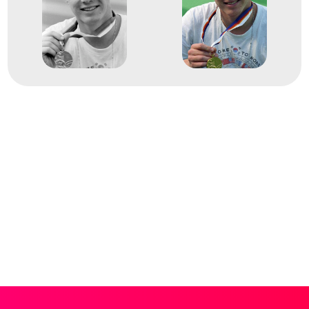
1989
1989. aug.
Bonn
Német Szövetségi
Köztársaság
19. LEN Európa-bajnokság
3
Medencés 200m mell