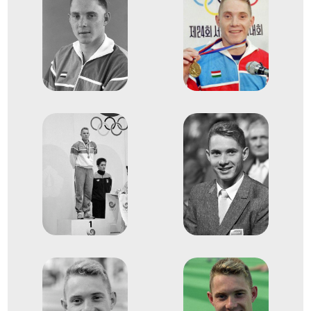
1
Medencés 200m mell
1987
1987. aug.
Strasbourg
Franciaország
18. LEN Európa-bajnokság
2
Medencés 400m vegyes