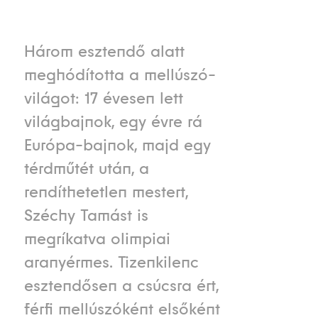
Három esztendő alatt
meghódította a mellúszó-
világot: 17 évesen lett
világbajnok, egy évre rá
Európa-bajnok, majd egy
térdműtét után, a
rendíthetetlen mestert,
Széchy Tamást is
megríkatva olimpiai
aranyérmes. Tizenkilenc
esztendősen a csúcsra ért,
férfi mellúszóként elsőként