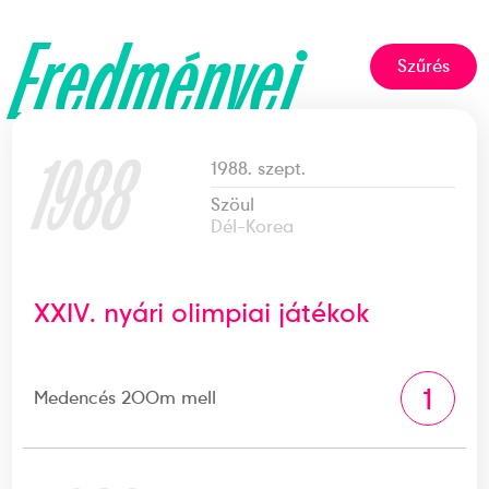
Eredményei
Szűrés
1988
1988. szept.
Szöul
Dél-Korea
XXIV. nyári olimpiai játékok
1
Medencés 200m mell