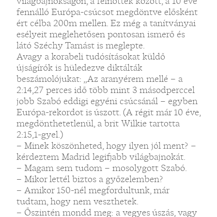
világbajnokságon, a felnőttek között, a 10 éve
fennálló Európa-csúcsot megdöntve elősként
ért célba 200m mellen. Ez még a tanítványai
esélyeit meglehetősen pontosan ismerő és
látó Széchy Tamást is meglepte.
Avagy a korabeli tudósításokat küldő
újságírók is hüledezve diktálták
beszámolójukat: „Az aranyérem mellé – a
2:14,27 perces idő több mint 3 másodperccel
jobb Szabó eddigi egyéni csúcsánál – egyben
Európa-rekordot is úszott. (A régit már 10 éve,
megdönthetetlenül, a brit Wilkie tartotta
2:15,1-gyel.)
– Minek köszönheted, hogy ilyen jól ment? –
kérdeztem Madrid legifjabb világbajnokát.
– Magam sem tudom – mosolygott Szabó.
– Mikor lettél biztos a győzelemben?
– Amikor 150-nél megfordultunk, már
tudtam, hogy nem veszthetek.
– Őszintén mondd meg: a vegyes úszás, vagy