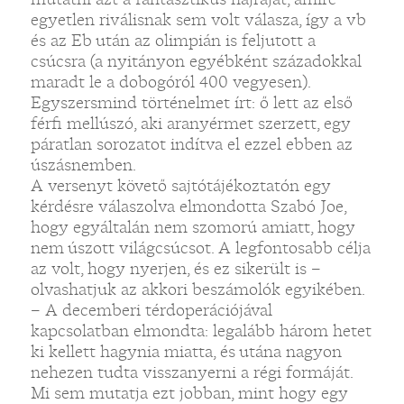
egyetlen riválisnak sem volt válasza, így a vb
és az Eb után az olimpián is feljutott a
csúcsra (a nyitányon egyébként századokkal
maradt le a dobogóról 400 vegyesen).
Egyszersmind történelmet írt: ő lett az első
férfi mellúszó, aki aranyérmet szerzett, egy
páratlan sorozatot indítva el ezzel ebben az
úszásnemben.
A versenyt követő sajtótájékoztatón egy
kérdésre válaszolva elmondotta Szabó Joe,
hogy egyáltalán nem szomorú amiatt, hogy
nem úszott világcsúcsot. A legfontosabb célja
az volt, hogy nyerjen, és ez sikerült is –
olvashatjuk az akkori beszámolók egyikében.
– A decemberi térdoperációjával
kapcsolatban elmondta: legalább három hetet
ki kellett hagynia miatta, és utána nagyon
nehezen tudta visszanyerni a régi formáját.
Mi sem mutatja ezt jobban, mint hogy egy