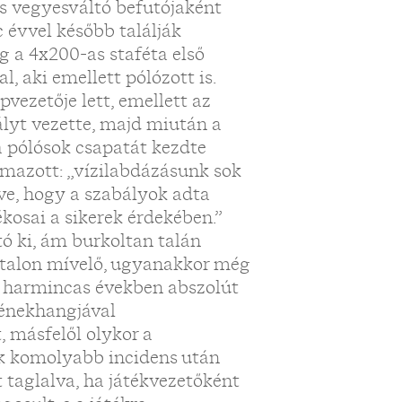
s vegyesváltó befutójaként
 évvel később találják
g a 4x200-as staféta első
, aki emellett pólózott is.
vezetője lett, emellett az
ályt vezette, majd miután a
a pólósok csapatát kezdte
lmazott: „vízilabdázásunk sok
dve, hogy a szabályok adta
kosai a sikerek érdekében.”
ó ki, ám burkoltan talán
atalon mívelő, ugyanakkor még
 a harmincas években abszolút
 énekhangjával
, másfelől olykor a
yik komolyabb incidens után
t taglalva, ha játékvezetőként