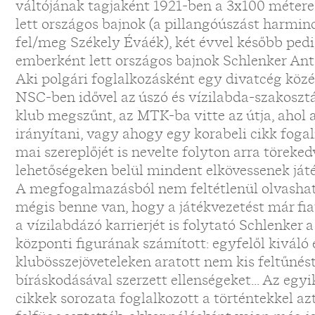
váltójának tagjaként 1921-ben a 3x100 métere
lett országos bajnok (a pillangóúszást harminc
fel/meg Székely Éváék), két évvel később pedi
emberként lett országos bajnok Schlenker Antal
Aki polgári foglalkozásként egy divatcég közép
NSC-ben idővel az úszó és vízilabda-szakoszt
klub megszűnt, az MTK-ba vitte az útja, ahol 
irányítani, vagy ahogy egy korabeli cikk foga
mai szereplőjét is nevelte folyton arra töreke
lehetőségeken belül mindent elkövessenek játé
A megfogalmazásból nem feltétlenül olvashat
mégis benne van, hogy a játékvezetést már fi
a vízilabdázó karrierjét is folytató Schlenker
központi figurának számított: egyfelől kiváló
klubösszejöveteleken aratott nem kis feltűnést
bíráskodásával szerzett ellenségeket... Az eg
cikkek sorozata foglalkozott a történtekkel az