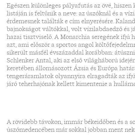
Egészen különleges pályafutás az övé, hiszen
listáján is feltűnik a neve: az úszóknál és a v
érdemesnek találták e cím elnyerésére. Kalan
bajnokságot váltókkal, volt vízilabdaedző és 
hazai tisztviselő. A Monarchia seregének ifj
azt, ami először a sportos angol költőfejede
sikerült másfél évszázaddal korábban: átúszni
Schlenker Antal, aki az első világháború idejé
keretében állomásozott Ázsia és Európa határá
tengeráramlatok olyannyira elragadták az ifjú
járó teherhajónak kellett kimentenie a hullám
A rövidebb távokon, immár békeidőben és a s
úszómedencében már sokkal jobban ment neki