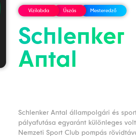
Vízilabda
Úszás
Mesteredző
Schlenker
Antal
Schlenker Antal állampolgári és spor
pályafutása egyaránt különleges volt
Nemzeti Sport Club pompás rövidtáv