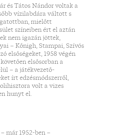
ár és Tátos Nándor voltak a
őbb vízilabdára váltott s
gatottban, mielőtt
ület színeiben ért el aztán
ek nem igazán jöttek,
yai – Kőnigh, Stampai, Szívós
szó elsőségeket, 1958 végén
 követően elsősorban a
lül – a játékvezető-
ket írt edzésmódszerről,
lihisztora volt a vizes
n hunyt el.
 – már 1952-ben –