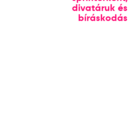
divatáruk és
bíráskodás