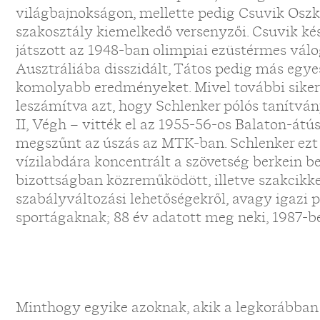
világbajnokságon, mellette pedig Csuvik Oszk
szakosztály kiemelkedő versenyzői. Csuvik kés
játszott az 1948-ban olimpiai ezüstérmes válo
Ausztráliába disszidált, Tátos pedig más egyes
komolyabb eredményeket. Mivel további siker
leszámítva azt, hogy Schlenker pólós tanítván
II, Végh – vitték el az 1955-56-os Balaton-átú
megszűnt az úszás az MTK-ban. Schlenker ezt
vízilabdára koncentrált a szövetség berkein be
bizottságban közreműködött, illetve szakcikke
szabályváltozási lehetőségekről, avagy igazi po
sportágaknak; 88 év adatott meg neki, 1987-be
Minthogy egyike azoknak, akik a legkorábban