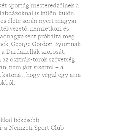
 két sportág mesteredzőinek a
ízilabdázóknál is külön-külön
dos élete során nyert magyar
játékvezető, nemzetközi és
ú hadnagyaként próbálta meg
lmnek, George Gordon Byronnak
 a Dardanellák szorosát.
n az osztrák-török szövetség
n, nem járt sikerrel – a
 katonát, hogy végül egy arra
okból.
okkal békésebb
: a Nemzeti Sport Club