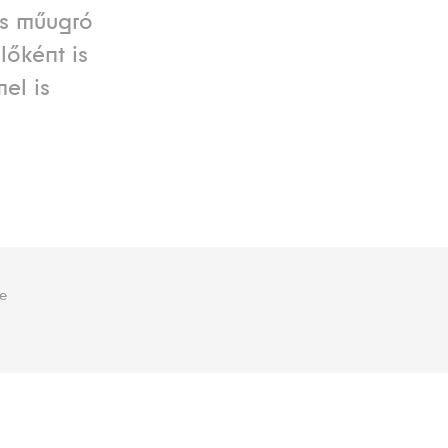
és műugró
lőként is
el is
je