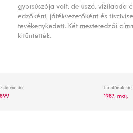
gyorsúszója volt, de úszó, vízilabda 
edzőként, játékvezetőként és tisztvise
tevékenykedett. Két mesteredzői címm
kitűntették.
zületési idő
Halálának ide
1899
1987. máj.