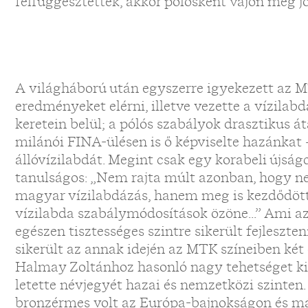
felfüggesztették, akkor pólósként vajon még jog
A világháború után egyszerre igyekezett az 
eredményeket elérni, illetve vezette a vízila
keretein belül; a pólós szabályok drasztikus á
milánói FINA-ülésen is ő képviselte hazánkat
állóvízilabdát. Megint csak egy korabeli újság
tanulságos: „Nem rajta múlt azonban, hogy nem
magyar vízilabdázás, hanem meg is kezdődött
vízilabda szabálymódosítások özöne...” Ami az 
egészen tisztességes szintre sikerült fejleszt
sikerült az annak idején az MTK színeiben két
Halmay Zoltánhoz hasonló nagy tehetséget ki
letette névjegyét hazai és nemzetközi szinte
bronzérmes volt az Európa-bajnokságon és más