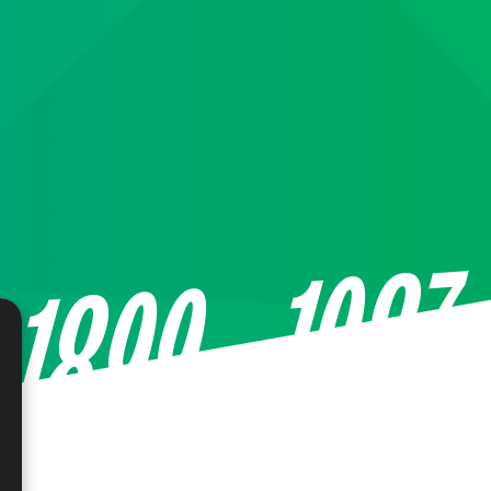
—1987
1899