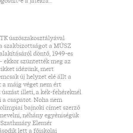
osult-e a játékra...
MTK úszószakosztályával
bda szakbizottságot a MÚSZ
talakításáról döntő, 1949-es
 – ekkor szüntették meg az
cikket idézünk, mert
csak új helyzet elé állt a
 a máig véget nem ért
úszást illeti, a kék-fehéreknél
eni a csapatot. Noha nem
 olimpiai bajnoki címet szerző
nevelni, néhány egyéniségük
n. Szathmáry Elemér
odik lett a főiskolai