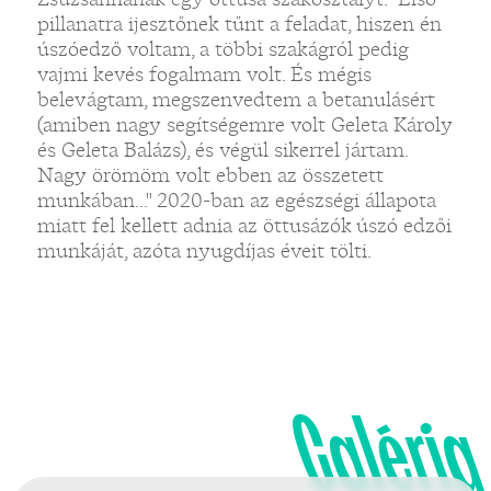
pillanatra ijesztőnek tűnt a feladat, hiszen én
úszóedző voltam, a többi szakágról pedig
vajmi kevés fogalmam volt. És mégis
belevágtam, megszenvedtem a betanulásért
(amiben nagy segítségemre volt Geleta Károly
és Geleta Balázs), és végül sikerrel jártam.
Nagy örömöm volt ebben az összetett
munkában..." 2020-ban az egészségi állapota
miatt fel kellett adnia az öttusázók úszó edzői
munkáját, azóta nyugdíjas éveit tölti.
Galéria