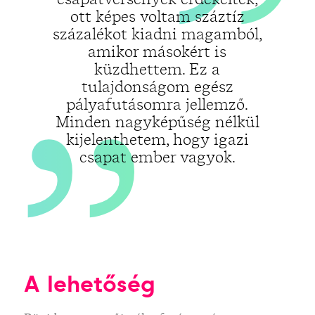
„
ott képes voltam száztíz
százalékot kiadni magamból,
amikor másokért is
küzdhettem. Ez a
tulajdonságom egész
pályafutásomra jellemző.
Minden nagyképűség nélkül
kijelenthetem, hogy igazi
csapat ember vagyok.
A lehetőség