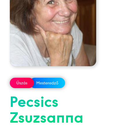
Úszás
Mesteredző
Pecsics
Zsuzsanna