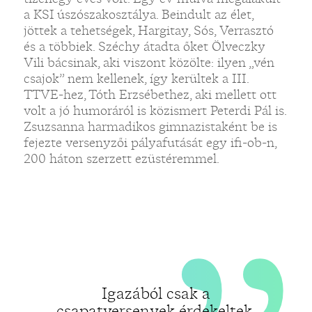
„
a KSI úszószakosztálya. Beindult az élet,
jöttek a tehetségek, Hargitay, Sós, Verrasztó
és a többiek. Széchy átadta őket Ölveczky
Vili bácsinak, aki viszont közölte: ilyen „vén
csajok” nem kellenek, így kerültek a III.
TTVE-hez, Tóth Erzsébethez, aki mellett ott
volt a jó humoráról is közismert Peterdi Pál is.
Zsuzsanna harmadikos gimnazistaként be is
fejezte versenyzői pályafutását egy ifi-ob-n,
200 háton szerzett ezüstéremmel.
Igazából csak a
csapatversenyek érdekeltek,