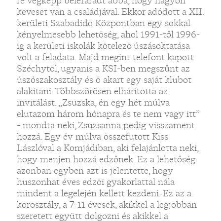
re végképp belefáradt abba, hogy nagyon
keveset van a családjával. Ekkor adódott a XII.
kerületi Szabadidő Központban egy sokkal
kényelmesebb lehetőség, ahol 1991-től 1996-
ig a kerületi iskolák kötelező úszásoktatása
volt a feladata. Majd megint telefont kapott
Széchytől, ugyanis a KSI-ben megszűnt az
úszószakosztály és ő akart egy saját klubot
alakítani. Többszörösen elhárította az
invitálást. „Zsuzska, én egy hét múlva
elutazom három hónapra és te nem vagy itt”
- mondta neki, Zsuzsanna pedig visszament
hozzá. Egy év múlva összefutott Kiss
Lászlóval a Komjádiban, aki felajánlotta neki,
hogy menjen hozzá edzőnek. Ez a lehetőség
azonban egyben azt is jelentette, hogy
huszonhat éves edzői gyakorlattal nála
mindent a legelején kellett kezdeni. Ez az a
korosztály, a 7-11 évesek, akikkel a legjobban
szeretett együtt dolgozni és akikkel a