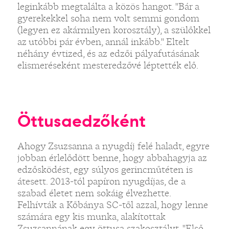
leginkább megtalálta a közös hangot. "Bár a
gyerekekkel soha nem volt semmi gondom
(legyen ez akármilyen korosztály), a szülőkkel
az utóbbi pár évben, annál inkább." Eltelt
néhány évtized, és az edzői pályafutásának
elismeréseként mesteredzővé léptették elő.
Öttusaedzőként
Ahogy Zsuzsanna a nyugdíj felé haladt, egyre
jobban érlelődött benne, hogy abbahagyja az
edzősködést, egy súlyos gerincműtéten is
átesett. 2013-tól papíron nyugdíjas, de a
szabad életet nem sokáig élvezhette.
Felhívták a Kőbánya SC-től azzal, hogy lenne
számára egy kis munka, alakítottak
Zsuzsannának egy öttusa szakosztályt. "Első