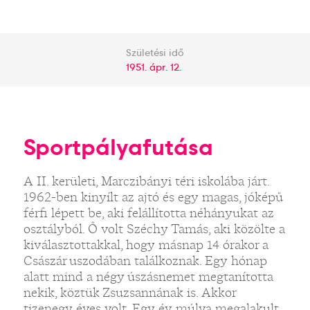
Születési idő
1951. ápr. 12.
Sportpályafutása
A II. kerületi, Marczibányi téri iskolába járt.
1962-ben kinyílt az ajtó és egy magas, jóképű
férfi lépett be, aki felállította néhányukat az
osztályból. Ő volt Széchy Tamás, aki közölte a
kiválasztottakkal, hogy másnap 14 órakor a
Császár uszodában találkoznak. Egy hónap
alatt mind a négy úszásnemet megtanította
nekik, köztük Zsuzsannának is. Akkor
tizenegy éves volt. Egy év múlva megalakult