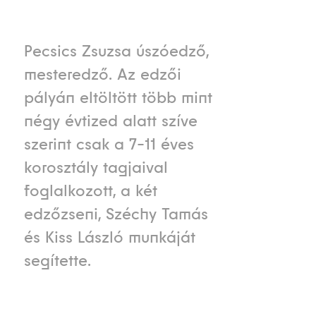
Pecsics Zsuzsa úszóedző,
mesteredző. Az edzői
pályán eltöltött több mint
négy évtized alatt szíve
szerint csak a 7-11 éves
korosztály tagjaival
foglalkozott, a két
edzőzseni, Széchy Tamás
és Kiss László munkáját
segítette.