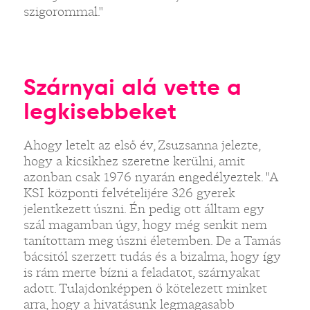
szigorommal."
Szárnyai alá vette a
legkisebbeket
Ahogy letelt az első év, Zsuzsanna jelezte,
hogy a kicsikhez szeretne kerülni, amit
azonban csak 1976 nyarán engedélyeztek. "A
KSI központi felvételijére 326 gyerek
jelentkezett úszni. Én pedig ott álltam egy
szál magamban úgy, hogy még senkit nem
tanítottam meg úszni életemben. De a Tamás
bácsitól szerzett tudás és a bizalma, hogy így
is rám merte bízni a feladatot, szárnyakat
adott. Tulajdonképpen ő kötelezett minket
arra, hogy a hivatásunk legmagasabb