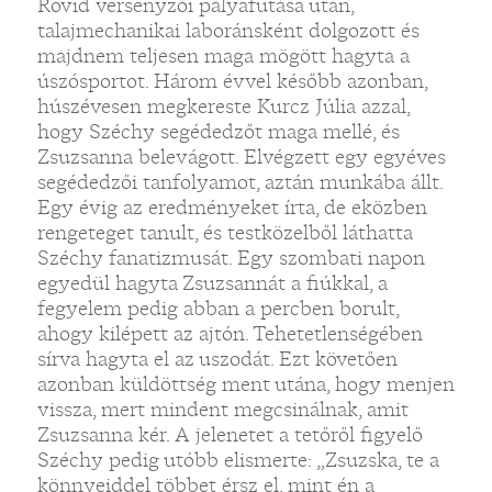
Rövid versenyzői pályafutása után,
talajmechanikai laboránsként dolgozott és
majdnem teljesen maga mögött hagyta a
úszósportot. Három évvel később azonban,
húszévesen megkereste Kurcz Júlia azzal,
hogy Széchy segédedzőt maga mellé, és
Zsuzsanna belevágott. Elvégzett egy egyéves
segédedzői tanfolyamot, aztán munkába állt.
Egy évig az eredményeket írta, de eközben
rengeteget tanult, és testközelből láthatta
Széchy fanatizmusát. Egy szombati napon
egyedül hagyta Zsuzsannát a fiúkkal, a
fegyelem pedig abban a percben borult,
ahogy kilépett az ajtón. Tehetetlenségében
sírva hagyta el az uszodát. Ezt követően
azonban küldöttség ment utána, hogy menjen
vissza, mert mindent megcsinálnak, amit
Zsuzsanna kér. A jelenetet a tetőről figyelő
Széchy pedig utóbb elismerte: „Zsuzska, te a
könnyeiddel többet érsz el, mint én a