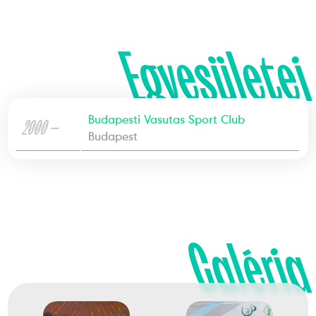
Egyesületei
Budapesti Vasutas Sport Club
2000 —
Budapest
Galéria