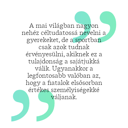
„
A mai világban nagyon
nehéz céltudatossá nevelni a
gyerekeket, de a sportban
csak azok tudnak
érvényesülni, akiknek ez a
tulajdonság a sajátjukká
válik. Ugyanakkor a
legfontosabb valóban az,
hogy a fiatalok elsősorban
értékes személyiségekké
váljanak.