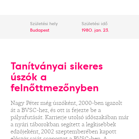
Születési hely
Születési idő
Budapest
1980. jan. 23.
Tanítványai sikeres
úszók a
felnőttmezőnyben
Nagy Péter még úszóként, 2000-ben igazolt
át a BVSC-hez, és ott is fejezte be a
pályafutását. Karrierje utolsó időszakában már
a nyári táborokban segített a legkisebbek
edzőjeként, 2002 szeptemberében kapott
először saját csoportot a BVSC-ben. A