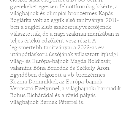
gyerekeket egészen felnőttkorukig kísérte, a
világbajnok és olimpiai bronzérmes Kapás
Boglárka volt az egyik első tanítványa. 2011-
ben a zuglói klub szakosztályvezetőjének
választották, de a napi szakmai munkában is
„
teljes értékű edzőként vesz részt. A
legismertebb tanítványai a 2023-as év
utánpótláskorú úszójának választott ifjúsági
világ- és Európa-bajnok Magda Boldizsár,
valamint Bóna Benedek és Székely Áron.
Egyidőben dolgozott a vb-bronzérmes
Kozma Dominikkel, az Európa-bajnok
Verrasztó Evelynnel, a világbajnoki harmadik
Bohus Richárddal és a rövid pályás
világbajnok Bernek Péterrel is.