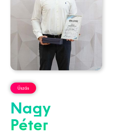
Úszás
Nagy
Péter