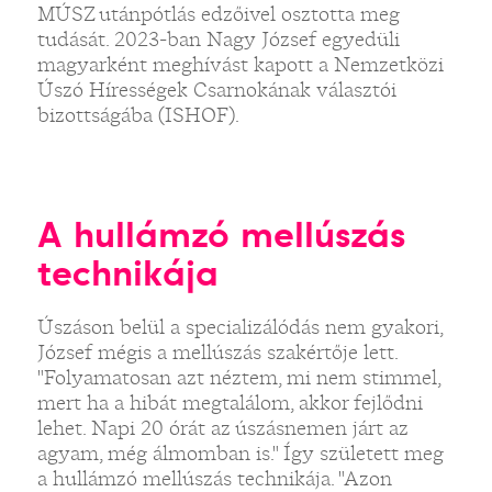
MÚSZ utánpótlás edzőivel osztotta meg
tudását. 2023-ban Nagy József egyedüli
magyarként meghívást kapott a Nemzetközi
Úszó Hírességek Csarnokának választói
bizottságába (ISHOF).
A hullámzó mellúszás
technikája
Úszáson belül a specializálódás nem gyakori,
József mégis a mellúszás szakértője lett.
"Folyamatosan azt néztem, mi nem stimmel,
mert ha a hibát megtalálom, akkor fejlődni
lehet. Napi 20 órát az úszásnemen járt az
agyam, még álmomban is." Így született meg
a hullámzó mellúszás technikája. "Azon