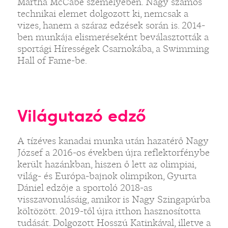
Martha McCabe személyében. Nagy számos
technikai elemet dolgozott ki, nemcsak a
vizes, hanem a száraz edzések során is. 2014-
ben munkája elismeréseként beválasztották a
sportági Hírességek Csarnokába, a Swimming
Hall of Fame-be.
Világutazó edző
A tízéves kanadai munka után hazatérő Nagy
József a 2016-os években újra reflektorfénybe
került hazánkban, hiszen ő lett az olimpiai,
világ- és Európa-bajnok olimpikon, Gyurta
Dániel edzője a sportoló 2018-as
visszavonulásáig, amikor is Nagy Szingapúrba
költözött. 2019-től újra itthon hasznosította
tudását. Dolgozott Hosszú Katinkával, illetve a