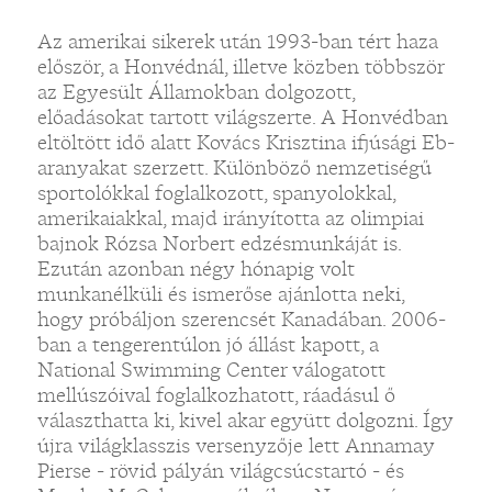
Az amerikai sikerek után 1993-ban tért haza
először, a Honvédnál, illetve közben többször
az Egyesült Államokban dolgozott,
előadásokat tartott világszerte. A Honvédban
eltöltött idő alatt Kovács Krisztina ifjúsági Eb-
aranyakat szerzett. Különböző nemzetiségű
sportolókkal foglalkozott, spanyolokkal,
amerikaiakkal, majd irányította az olimpiai
bajnok Rózsa Norbert edzésmunkáját is.
Ezután azonban négy hónapig volt
munkanélküli és ismerőse ajánlotta neki,
hogy próbáljon szerencsét Kanadában. 2006-
ban a tengerentúlon jó állást kapott, a
National Swimming Center válogatott
mellúszóival foglalkozhatott, ráadásul ő
választhatta ki, kivel akar együtt dolgozni. Így
újra világklasszis versenyzője lett Annamay
Pierse - rövid pályán világcsúcstartó - és