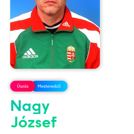
Úszás
Mesteredző
Nagy
József