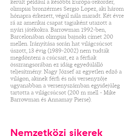
került például a későbbi Európa-rekorder,
olimpiai bronzérmes Sergio Lopez, aki három
hónapra érkezett, végül nála maradt. Két évre
rá az amerikai csapat tagjaként utazott a
nyári játékokra. Barrowman 1992-ben,
Barcelonában olimpiai bajnoki címet 200
mellen. Irányítása során hat világcsúcsot
úszott, 13 évig (1989-2002) nem tudták
megdönteni a csúcsait, ez a férfiak
összrangsorában ez idáig egyedülálló
teljesítmény. Nagy József az egyetlen edző a
világon, akinek férfi és női versenyzője
ugyanabban a versenyszámban egyidejűleg
tartotta a világcsúcsot (200 m mell - Mike
Barrowman és Annamay Pierse).
Nemzetközi sikerek