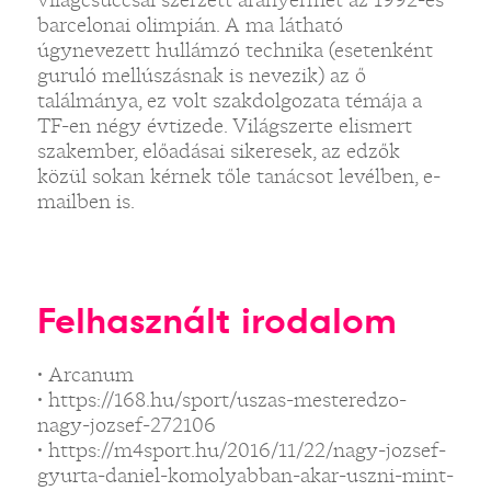
barcelonai olimpián. A ma látható
úgynevezett hullámzó technika (esetenként
guruló mellúszásnak is nevezik) az ő
találmánya, ez volt szakdolgozata témája a
TF-en négy évtizede. Világszerte elismert
szakember, előadásai sikeresek, az edzők
közül sokan kérnek tőle tanácsot levélben, e-
mailben is.
Felhasznált irodalom
• Arcanum
• https://168.hu/sport/uszas-mesteredzo-
nagy-jozsef-272106
• https://m4sport.hu/2016/11/22/nagy-jozsef-
gyurta-daniel-komolyabban-akar-uszni-mint-