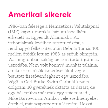
Amerikai sikerek
1986-ban felesége a Nemzetközi Valutalapnál
(IMF) kapott munkát, háztartásbeliként
érkezett az Egyesült Államokba. Az
itthoniaknak levélben tartott edzést, a
rendhagyó felkészítés után Debnár Tamás 100
mellen ötödik lett az 1988-as szöuli olimpián.
Washingtonban sokáig be sem tudott jutni az
uszodába. Nem volt könnyű munkát találnia,
amikor ismerősök ismerősei által végre
bejutott fizetővendégként egy uszodába.
Végül a Carl Burke Swim Clubnál kezdett
dolgozni. 10 gyereknek oktatta az úszást, de
egy hét múlva már csak egy srác maradt,
Mike Barrowman. Amikor vele eredményeket
értek el, már szaporodott a létszám. Hozzá