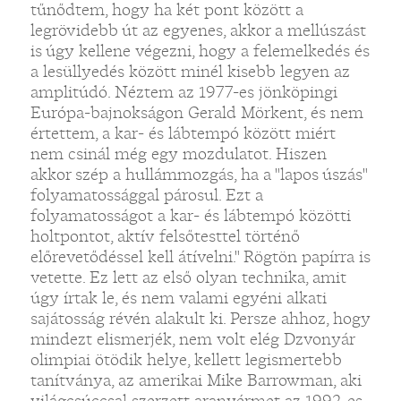
tűnődtem, hogy ha két pont között a
legrövidebb út az egyenes, akkor a mellúszást
is úgy kellene végezni, hogy a felemelkedés és
a lesüllyedés között minél kisebb legyen az
amplitúdó. Néztem az 1977-es jönköpingi
Európa-bajnokságon Gerald Mörkent, és nem
értettem, a kar- és lábtempó között miért
nem csinál még egy mozdulatot. Hiszen
akkor szép a hullámmozgás, ha a "lapos úszás"
folyamatossággal párosul. Ezt a
folyamatosságot a kar- és lábtempó közötti
holtpontot, aktív felsőtesttel történő
előrevetődéssel kell átívelni." Rögtön papírra is
vetette. Ez lett az első olyan technika, amit
úgy írtak le, és nem valami egyéni alkati
sajátosság révén alakult ki. Persze ahhoz, hogy
mindezt elismerjék, nem volt elég Dzvonyár
olimpiai ötödik helye, kellett legismertebb
tanítványa, az amerikai Mike Barrowman, aki
világcsúccsal szerzett aranyérmet az 1992-es