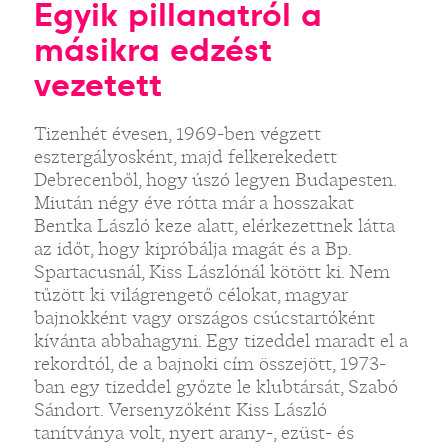
Egyik pillanatról a
másikra edzést
vezetett
Tizenhét évesen, 1969-ben végzett
esztergályosként, majd felkerekedett
Debrecenből, hogy úszó legyen Budapesten.
Miután négy éve rótta már a hosszakat
Bentka László keze alatt, elérkezettnek látta
az időt, hogy kipróbálja magát és a Bp.
Spartacusnál, Kiss Lászlónál kötött ki. Nem
tűzött ki világrengető célokat, magyar
bajnokként vagy országos csúcstartóként
kívánta abbahagyni. Egy tizeddel maradt el a
rekordtól, de a bajnoki cím összejött, 1973-
ban egy tizeddel győzte le klubtársát, Szabó
Sándort. Versenyzőként Kiss László
tanítványa volt, nyert arany-, ezüst- és