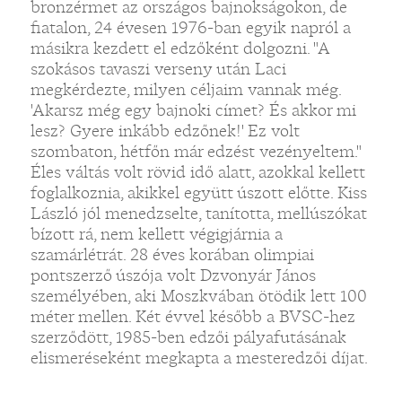
bronzérmet az országos bajnokságokon, de
fiatalon, 24 évesen 1976-ban egyik napról a
másikra kezdett el edzőként dolgozni. "A
szokásos tavaszi verseny után Laci
megkérdezte, milyen céljaim vannak még.
'Akarsz még egy bajnoki címet? És akkor mi
lesz? Gyere inkább edzőnek!' Ez volt
szombaton, hétfőn már edzést vezényeltem."
Éles váltás volt rövid idő alatt, azokkal kellett
foglalkoznia, akikkel együtt úszott előtte. Kiss
László jól menedzselte, tanította, mellúszókat
bízott rá, nem kellett végigjárnia a
szamárlétrát. 28 éves korában olimpiai
pontszerző úszója volt Dzvonyár János
személyében, aki Moszkvában ötödik lett 100
méter mellen. Két évvel később a BVSC-hez
szerződött, 1985-ben edzői pályafutásának
elismeréseként megkapta a mesteredzői díjat.