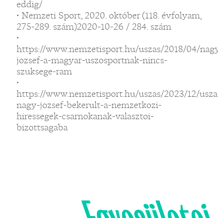
eddig/
• Nemzeti Sport, 2020. október (118. évfolyam,
275-289. szám)2020-10-26 / 284. szám
•
https://www.nemzetisport.hu/uszas/2018/04/nag
jozsef-a-magyar-uszosportnak-nincs-
szuksege-ram
•
https://www.nemzetisport.hu/uszas/2023/12/usza
nagy-jozsef-bekerult-a-nemzetkozi-
hiressegek-csarnokanak-valasztoi-
bizottsagaba