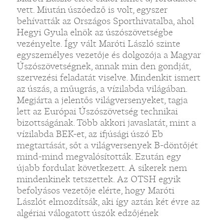
vett. Miután úszóedző is volt, egyszer
behívatták az Országos Sporthivatalba, ahol
Hegyi Gyula elnök az úszószövetségbe
vezényelte. Így vált Maróti László szinte
egyszemélyes vezetője és dolgozója a Magyar
Úszószövetségnek, annak min den gondját,
szervezési feladatát viselve. Mindenkit ismert
az úszás, a műugrás, a vízilabda világában.
Megjárta a jelentős világversenyeket, tagja
lett az Európai Úszószövetség technikai
bizottságának. Több akkori javaslatát, mint a
vízilabda BEK-et, az ifjúsági úszó Eb
megtartását, sőt a világversenyek B-döntőjét
mind-mind megvalósították. Ezután egy
újabb fordulat következett. A sikerek nem
mindenkinek tetszettek. Az OTSH egyik
befolyásos vezetője elérte, hogy Maróti
Lászlót elmozdítsák, aki így aztán két évre az
algériai válogatott úszók edzőjének