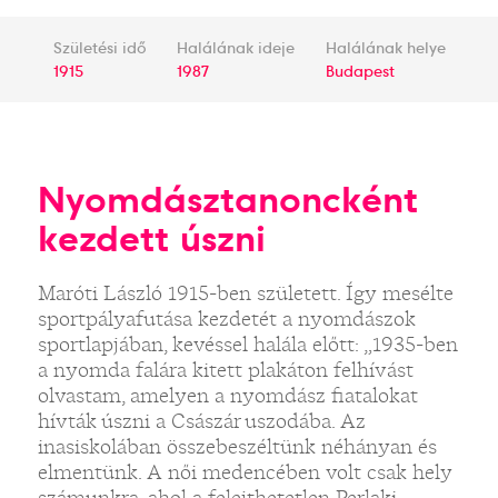
Születési idő
Halálának ideje
Halálának helye
1915
1987
Budapest
Nyomdásztanoncként
kezdett úszni
Maróti László 1915-ben született. Így mesélte
sportpályafutása kezdetét a nyomdászok
sportlapjában, kevéssel halála előtt: „1935-ben
a nyomda falára kitett plakáton felhívást
olvastam, amelyen a nyomdász fiatalokat
hívták úszni a Császár uszodába. Az
inasiskolában összebeszéltünk néhányan és
elmentünk. A női medencében volt csak hely
számunkra, ahol a felejthetetlen Perlaki