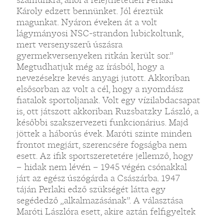
Károly edzett bennünket. Jól éreztük
magunkat. Nyáron éveken át a volt
lágymányosi NSC-strandon lubickoltunk,
mert versenyszerű úszásra
gyermekversenyeken ritkán került sor.”
Megtudhatjuk még az írásból, hogy a
nevezésekre kevés anyagi jutott. Akkoriban
elsősorban az volt a cél, hogy a nyomdász
fiatalok sportoljanak. Volt egy vízilabdacsapat
is, ott játszott akkoriban Ruzsbatzky László, a
későbbi szakszervezeti funkcionárius. Majd
jöttek a háborús évek. Maróti szinte minden
frontot megjárt, szerencsére fogságba nem
esett. Az ifik sportszeretetére jellemző, hogy
– hidak nem lévén – 1945 végén csónakkal
járt az egész úszógárda a Császárba. 1947
táján Perlaki edző szükségét látta egy
segédedző „alkalmazásának”. A választása
Maróti Lászlóra esett, akire aztán felfigyeltek