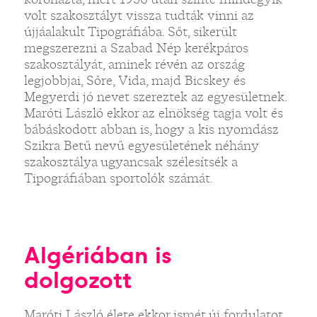
volt szakosztályt vissza tudták vinni az
újjáalakult Tipográfiába. Sőt, sikerült
megszerezni a Szabad Nép kerékpáros
szakosztályát, aminek révén az ország
legjobbjai, Sőre, Vida, majd Bicskey és
Megyerdi jó nevet szereztek az egyesületnek.
Maróti László ekkor az elnökség tagja volt és
bábáskodott abban is, hogy a kis nyomdász
Szikra Betű nevű egyesületének néhány
szakosztálya ugyancsak szélesítsék a
Tipográfiában sportolók számát.
Algériában is
dolgozott
Maróti László élete ekkor ismét új fordulatot