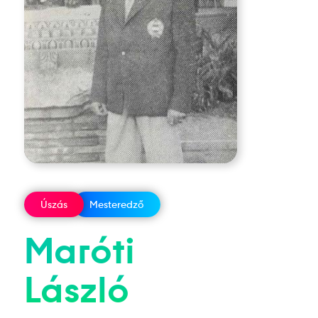
Úszás
Mesteredző
Maróti
László