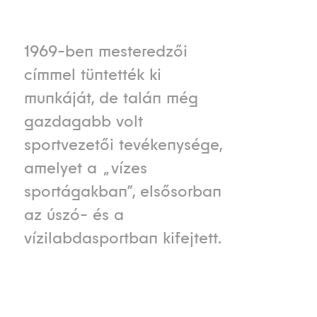
1969-ben mesteredzői
címmel tüntették ki
munkáját, de talán még
gazdagabb volt
sportvezetői tevékenysége,
amelyet a „vízes
sportágakban”, elsősorban
az úszó- és a
vízilabdasportban kifejtett.