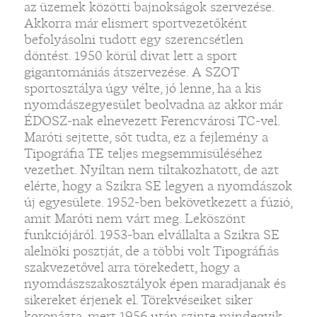
az üzemek közötti bajnokságok szervezése.
Akkorra már elismert sportvezetőként
befolyásolni tudott egy szerencsétlen
döntést. 1950 körül divat lett a sport
gigantomániás átszervezése. A SZOT
sportosztálya úgy vélte, jó lenne, ha a kis
nyomdászegyesület beolvadna az akkor már
ÉDOSZ-nak elnevezett Ferencvárosi TC-vel.
Maróti sejtette, sőt tudta, ez a fejlemény a
Tipográfia TE teljes megsemmisüléséhez
vezethet. Nyíltan nem tiltakozhatott, de azt
elérte, hogy a Szikra SE legyen a nyomdászok
új egyesülete. 1952-ben bekövetkezett a fúzió,
amit Maróti nem várt meg. Leköszönt
funkciójáról. 1953-ban elvállalta a Szikra SE
alelnöki posztját, de a többi volt Tipográfiás
szakvezetővel arra törekedett, hogy a
nyomdászszakosztályok épen maradjanak és
sikereket érjenek el. Törekvéseiket siker
koronázta, mert 1956 után szinte mindegyik