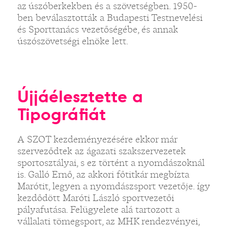
az úszóberkekben és a szövetségben. 1950-
ben beválasztották a Budapesti Testnevelési
és Sporttanács vezetőségébe, és annak
úszószövetségi elnöke lett.
Újjáélesztette a
Tipográfiát
A SZOT kezdeményezésére ekkor már
szerveződtek az ágazati szakszervezetek
sportosztályai, s ez történt a nyomdászoknál
is. Galló Ernő, az akkori főtitkár megbízta
Marótit, legyen a nyomdászsport vezetője. így
kezdődött Maróti László sportvezetői
pályafutása. Felügyelete alá tartozott a
vállalati tömegsport, az MHK rendezvényei,