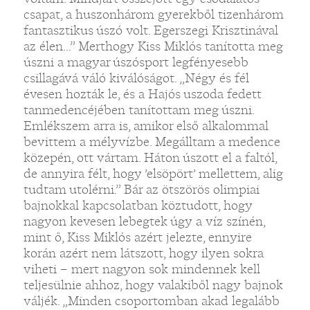
csapat, a huszonhárom gyerekből tizenhárom
fantasztikus úszó volt. Egerszegi Krisztinával
az élen...” Merthogy Kiss Miklós tanította meg
úszni a magyar úszósport legfényesebb
csillagává váló kiválóságot. „Négy és fél
évesen hozták le, és a Hajós uszoda fedett
tanmedencéjében tanítottam meg úszni.
Emlékszem arra is, amikor első alkalommal
bevittem a mélyvízbe. Megálltam a medence
közepén, ott vártam. Háton úszott el a faltól,
de annyira félt, hogy ’elsöpört’ mellettem, alig
tudtam utolérni.” Bár az ötszörös olimpiai
bajnokkal kapcsolatban köztudott, hogy
nagyon kevesen lebegtek úgy a víz színén,
mint ő, Kiss Miklós azért jelezte, ennyire
korán azért nem látszott, hogy ilyen sokra
viheti – mert nagyon sok mindennek kell
teljesülnie ahhoz, hogy valakiből nagy bajnok
váljék. „Minden csoportomban akad legalább