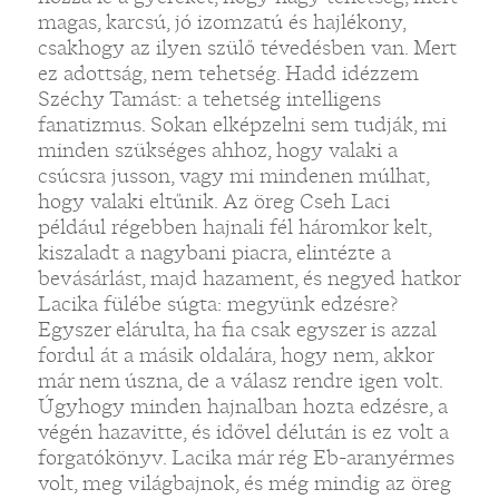
magas, karcsú, jó izomzatú és hajlékony,
csakhogy az ilyen szülő tévedésben van. Mert
ez adottság, nem tehetség. Hadd idézzem
Széchy Tamást: a tehetség intelligens
fanatizmus. Sokan elképzelni sem tudják, mi
minden szükséges ahhoz, hogy valaki a
csúcsra jusson, vagy mi mindenen múlhat,
hogy valaki eltűnik. Az öreg Cseh Laci
például régebben hajnali fél háromkor kelt,
kiszaladt a nagybani piacra, elintézte a
bevásárlást, majd hazament, és negyed hatkor
Lacika fülébe súgta: megyünk edzésre?
Egyszer elárulta, ha fia csak egyszer is azzal
fordul át a másik oldalára, hogy nem, akkor
már nem úszna, de a válasz rendre igen volt.
Úgyhogy minden hajnalban hozta edzésre, a
végén hazavitte, és idővel délután is ez volt a
forgatókönyv. Lacika már rég Eb-aranyérmes
volt, meg világbajnok, és még mindig az öreg