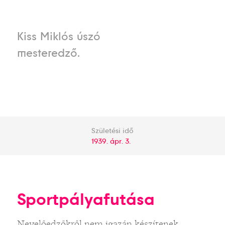
Kiss Miklós úszó
mesteredző.
Születési idő
1939. ápr. 3.
Sportpályafutása
Nevelőedzőkről nem igazán készítenek