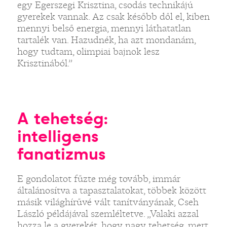
egy Egerszegi Krisztina, csodás technikájú
gyerekek vannak. Az csak később dől el, kiben
mennyi belső energia, mennyi láthatatlan
tartalék van. Hazudnék, ha azt mondanám,
hogy tudtam, olimpiai bajnok lesz
Krisztinából.”
A tehetség:
intelligens
fanatizmus
E gondolatot fűzte még tovább, immár
általánosítva a tapasztalatokat, többek között
másik világhírűvé vált tanítványának, Cseh
László példájával szemléltetve. „Valaki azzal
hozza le a gyerekét, hogy nagy tehetség, mert