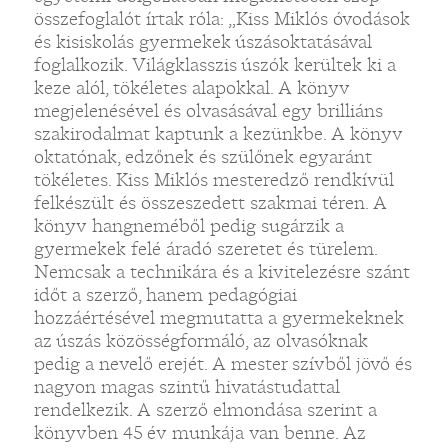
összefoglalót írtak róla: „Kiss Miklós óvodások
és kisiskolás gyermekek úszásoktatásával
foglalkozik. Világklasszis úszók kerültek ki a
keze alól, tökéletes alapokkal. A könyv
megjelenésével és olvasásával egy brilliáns
szakirodalmat kaptunk a kezünkbe. A könyv
oktatónak, edzőnek és szülőnek egyaránt
tökéletes. Kiss Miklós mesteredző rendkívül
felkészült és összeszedett szakmai téren. A
könyv hangneméből pedig sugárzik a
gyermekek felé áradó szeretet és türelem.
Nemcsak a technikára és a kivitelezésre szánt
időt a szerző, hanem pedagógiai
hozzáértésével megmutatta a gyermekeknek
az úszás közösségformáló, az olvasóknak
pedig a nevelő erejét. A mester szívből jövő és
nagyon magas szintű hivatástudattal
rendelkezik. A szerző elmondása szerint a
könyvben 45 év munkája van benne. Az