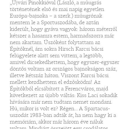
„Újvári Pinokkióval (László, a műugrás
történetének első és mai napig egyetlen
Európa-bajnoka – a szerk.) műugrónak
mentem le a Sportuszodába, de aztán
kiderült, hogy gyáva vagyok: három méterről
kétszer a hasamra estem, harmadszorra már
nem akartam. Úszóként folytattam az
Építőknél, ám sokra Hirsch Karcsi bácsi
felügyelete alatt sem vittem, a legtöbb,
amivel dicsekedhettem, hogy egyszer-egyszer
döntős voltam az országos bajnokságon száz,
illetve kétszáz háton. Viszont Karcsi bácsi
mellett kezdhettem el edzősködni! Az
Építőkből elcsábított a Ferencváros, majd
következett az újabb váltás: Kiss Laci sokadik
hívására már nem tudtam nemet mondani.
Hú, mikor is volt ez? Régen... A Spartacus-
uszodát 1983-ban adták át, ha nem hagy ki a
memóriám, akkor már három éve náluk
voltam. Mindjárt összejött egy csodálatos