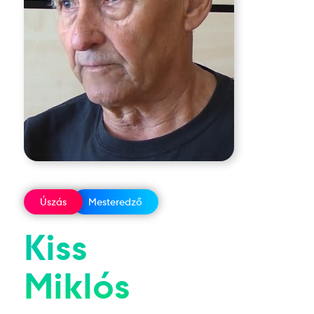
Úszás
Mesteredző
Kiss
Miklós