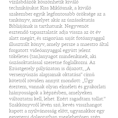
vízilabdázók köszönhetik kiváló
technikájukat Kiss Miklósnak, a kiváló
szakember egyik legfontosabb öröksége az a
tankönyv, amelyet akár az úszásoktatás
Bibliájának is tarthatunk. Negyvenöt
esztendő tapasztalatát adja vissza az öt év
alatt megírt, és szigorúan saját fotóanyaggal
illusztrált könyv, amely persze a maestro által
forgatott videóanyaggal együtt jelent
tökéletes (tan)anyagot mindenkinek, aki
úszásoktatással szeretne foglalkozni. Az
Ezüstgerely pályázaton is díjazott, „A
versenyúszás alapjainak oktatása” című
kötetről röviden annyit mondott: „Úgy
éreztem, vannak olyan elméleti és gyakorlati
hiányosságok a képzésben, amelyeken
változtatni kell, lehet. Ezért ragadtam tollat.”
Szakkönyvről lévén szó, kevés visszhangot
kapott a nyilvánosság előtt, ugyanakkor egy
egyetemi dolgozatban meglehetősen szép