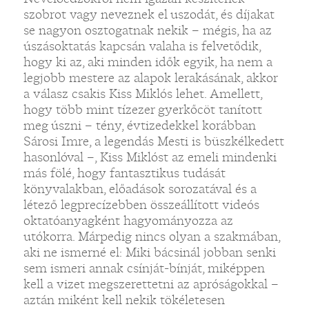
szobrot vagy neveznek el uszodát, és díjakat
se nagyon osztogatnak nekik – mégis, ha az
úszásoktatás kapcsán valaha is felvetődik,
hogy ki az, aki minden idők egyik, ha nem a
legjobb mestere az alapok lerakásának, akkor
a válasz csakis Kiss Miklós lehet. Amellett,
hogy több mint tízezer gyerkőcöt tanított
meg úszni – tény, évtizedekkel korábban
Sárosi Imre, a legendás Mesti is büszkélkedett
hasonlóval –, Kiss Miklóst az emeli mindenki
más fölé, hogy fantasztikus tudását
könyvalakban, előadások sorozatával és a
létező legprecízebben összeállított videós
oktatóanyagként hagyományozza az
utókorra. Márpedig nincs olyan a szakmában,
aki ne ismerné el: Miki bácsinál jobban senki
sem ismeri annak csínját-bínját, miképpen
kell a vizet megszerettetni az apróságokkal –
aztán miként kell nekik tökéletesen