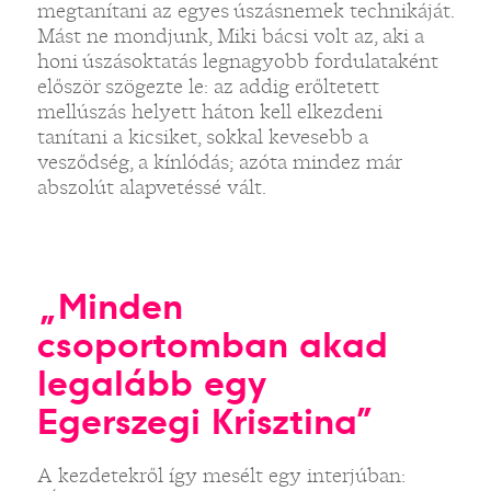
megtanítani az egyes úszásnemek technikáját.
Mást ne mondjunk, Miki bácsi volt az, aki a
honi úszásoktatás legnagyobb fordulataként
először szögezte le: az addig erőltetett
mellúszás helyett háton kell elkezdeni
tanítani a kicsiket, sokkal kevesebb a
vesződség, a kínlódás; azóta mindez már
abszolút alapvetéssé vált.
„Minden
csoportomban akad
legalább egy
Egerszegi Krisztina”
A kezdetekről így mesélt egy interjúban: