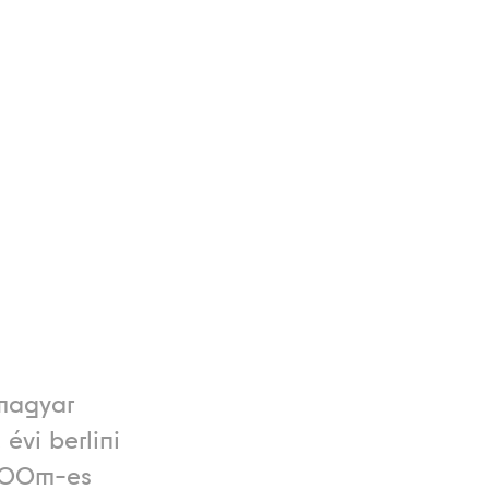
 magyar
 évi berlini
 100m-es