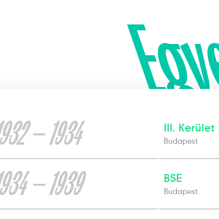
Egy
1932 — 1934
III. Kerület
Budapest
1934 — 1939
BSE
Budapest