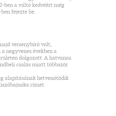
2-ben a váltó kedvéért még
-ben fejezte be.
ajd versenybíró volt,
na a negyvenes években a
rületen dolgozott. A hatvanas
ndbeli csalás miatt többször
ég alapításának hetvenötödik
 úszóbajnoka címet.