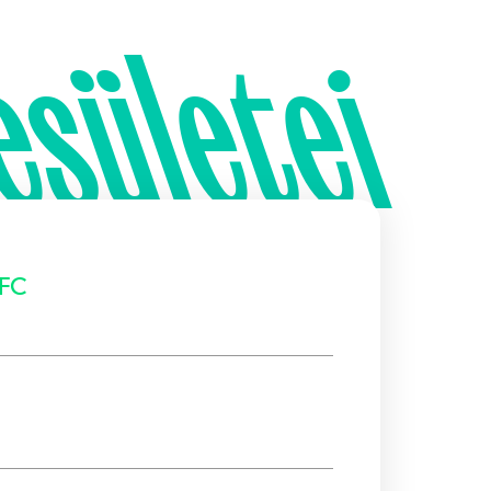
esületei
 FC