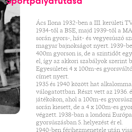
Sportpályafutása
Ács Ilona 1932-ben a III. kerületi T
1934-től a BSE, majd 1939-től a MA
során gyors-, hát- és vegyesúszó 
magyar bajnokságot nyert. 1939-b
400m gyorson is, de a szintidőt e
el, így az akkori szabályok szerint
Egyesületei 4 x 100m-es gyorsvált
címet nyert.
1935 és 1940 között hat alkalomma
válogatottban. Részt vett az 1936. é
játékokon, ahol a 100m-es gyorsús
során kiesett, de a 4 x 100m-es gyo
végzett. 1938-ban a londoni Európ
gyorsúszásban 5. helyezést ér el.
1940-ben férjhezmenetele után viss