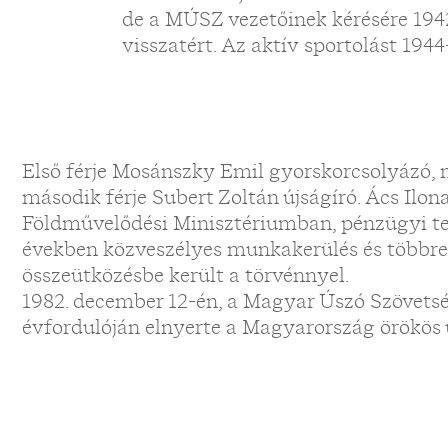
de a MÚSZ vezetőinek kérésére 194
visszatért. Az aktív sportolást 1944
Első férje Mosánszky Emil gyorskorcsolyázó, m
második férje Subert Zoltán újságíró. Ács Ilo
Földművelődési Minisztériumban, pénzügyi te
években közveszélyes munkakerülés és többre
összeütközésbe került a törvénnyel.
1982. december 12-én, a Magyar Úszó Szövets
évfordulóján elnyerte a Magyarország örökös