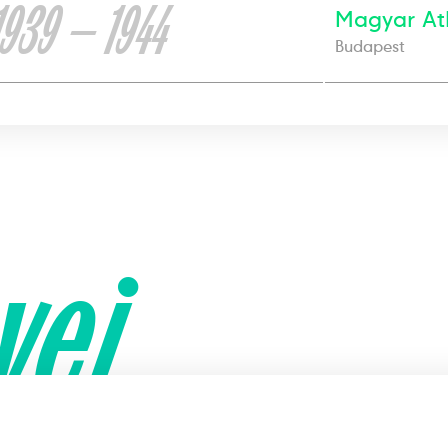
1939 — 1944
Magyar Atl
Budapest
yei