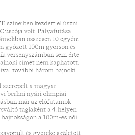
VE színeiben kezdett el úszni.
C úszója volt. Pályafutása
számokban összesen 10 egyéni
en győzött 100m gyorson és
gyik versenyszámban sem érte
 bajnoki címet nem kaphatott.
óival további három bajnoki
l szerepelt a magyar
vi berlini nyári olimpiai
zásban már az előfutamok
rsváltó tagjaként a 4. helyen
a bajnokságon a 100m-es női
zavonult és gyereke született,