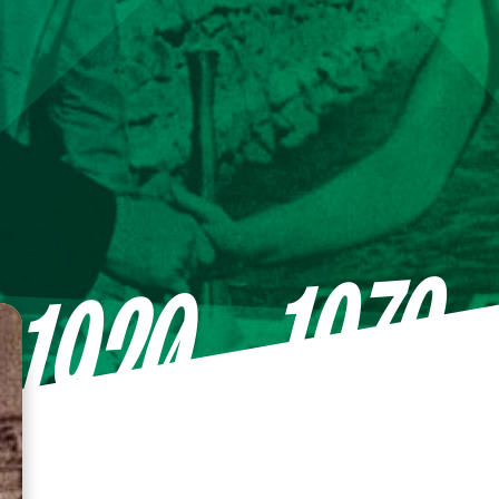
—1976
1920