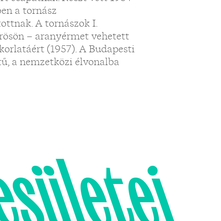
en a tornász
ottnak. A tornászok I.
ösön – aranyérmet vehetett
akorlatáért (1957). A Budapesti
tű, a nemzetközi élvonalba
esületei