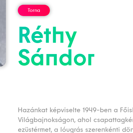
Torna
Réthy
Sándor
Hazánkat képviselte 1949-ben a Főis
Világbajnokságon, ahol csapattagké
ezüstérmet, a lóugrás szerenkénti dö