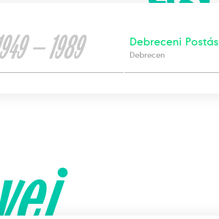
1949 — 1989
Debreceni Postás
Debrecen
yei