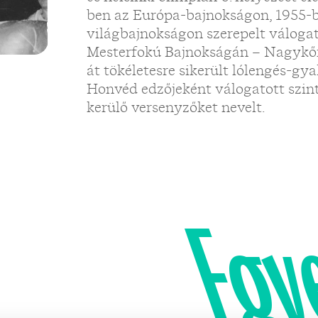
ben az Európa-bajnokságon, 1955-b
világbajnokságon szerepelt válogat
Mesterfokú Bajnokságán – Nagykőr
át tökéletesre sikerült lólengés-gy
Honvéd edzőjeként válogatott szin
kerülő versenyzőket nevelt.
Egy