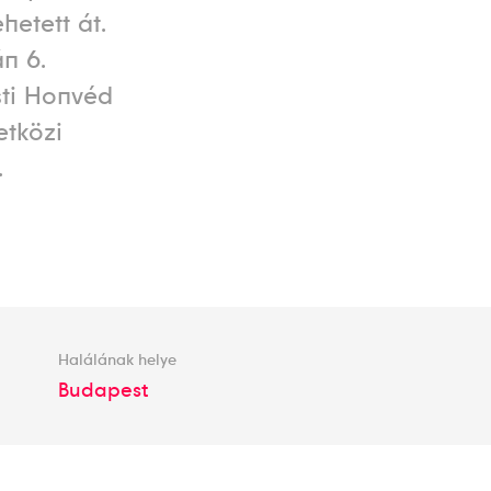
etett át.
án 6.
sti Honvéd
etközi
.
Halálának helye
Budapest