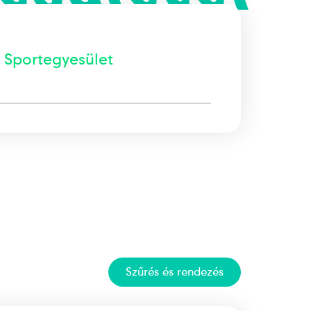
 Sportegyesület
Szűrés
és rendezés