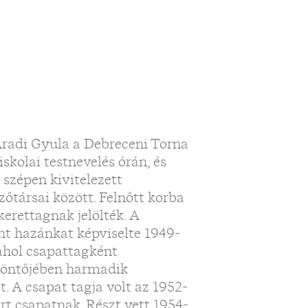
Aradi Gyula a Debreceni Torna
skolai testnevelés órán, és
 szépen kivitelezett
őtársai között. Felnőtt korba
erettagnak jelölték. A
nt hazánkat képviselte 1949-
ahol csapattagként
 döntőjében harmadik
. A csapat tagja volt az 1952-
ért csapatnak. Részt vett 1954-