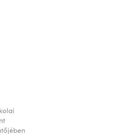
kolai
nt
ntőjében