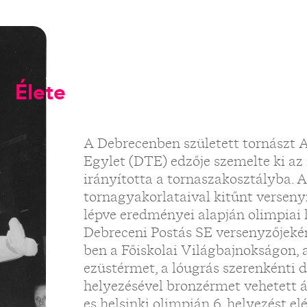
Élete
A Debrecenben született tornászt 
Egylet (DTE) edzője szemelte ki az i
irányította a tornaszakosztályba. A
tornagyakorlataival kitűnt versenyz
lépve eredményei alapján olimpiai k
Debreceni Postás SE versenyzőjeké
ben a Főiskolai Világbajnokságon, 
ezüstérmet, a lóugrás szerenkénti
helyezésével bronzérmet vehetett át
es helsinki olimpián 6. helyezést el