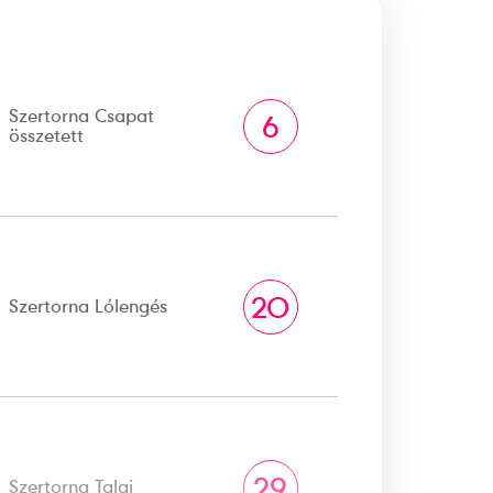
Szertorna Csapat
6
összetett
20
Szertorna Lólengés
29
Szertorna Talaj