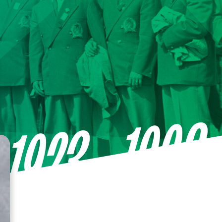
—1998
1923