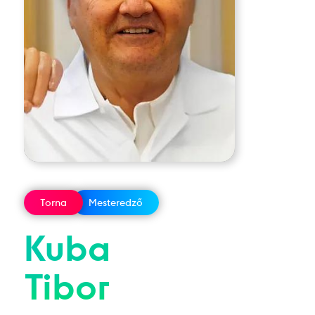
Torna
Mesteredző
Kuba
Tibor