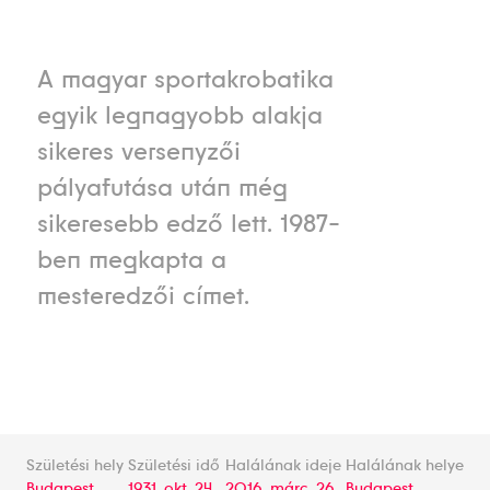
A magyar sportakrobatika
egyik legnagyobb alakja
sikeres versenyzői
pályafutása után még
sikeresebb edző lett. 1987-
ben megkapta a
mesteredzői címet.
Születési hely
Születési idő
Halálának ideje
Halálának helye
Budapest
1931. okt. 24.
2016. márc. 26.
Budapest