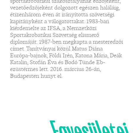
sportakrobatikai szakosztályának edzőjeként,
vezetőedzőjeként dolgozott egészen haláláig,
étizenhárom éven át irányította szövetségi
kapitányként a válogatottakat. 1983-ban
kiérdemelte az IFSA, a Nemzetközi
Sportakrobatikai Szövetség elismerő
diplomáját. 1987-ben megkapta a mesteredzői
címet. Tanítványai közül Matus Diána
Európa-bajnok, Földi Irén, Katona Mária, Deák
Katalin, Stofán Éva és Bodó Tünde Eb-
ezüstérmes lett. 2016. március 26-án,
Budapesten hunyt el.
Egyesületei