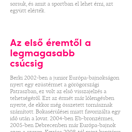
sorsuk, és amit a sportban el lehet érni, azt
együtt elérték.
Az első éremtől a
legmagasabb
csúcsig
Berki 2002-ben a junior Európa-bajnokságon
nyert egy ezüstérmet a görögországi
Patraszban, ez volt az első visszajelzés a
tehetségéről. Ezt az érmét már lólengésben
nyerte, de ekkor még összetett tornásznak
számított. Bokasérülései miatt favorizálta egy
idő után a lovat. 2004-ben Eb-bronzérmes,
2005-ben Debrecenben már Európa-bajnok
ezen a szeren. Kovács 2008-tól mint kapitány