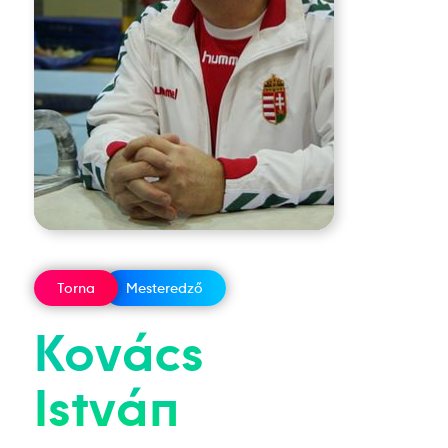
Torna
Mesteredző
Kovács
István