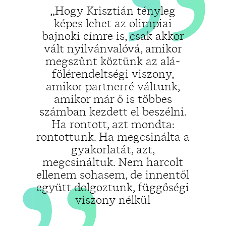
„
„Hogy Krisztián tényleg
képes lehet az olimpiai
bajnoki címre is, csak akkor
vált nyilvánvalóvá, amikor
megszűnt köztünk az alá-
fölérendeltségi viszony,
amikor partnerré váltunk,
amikor már ő is többes
számban kezdett el beszélni.
Ha rontott, azt mondta:
rontottunk. Ha megcsinálta a
gyakorlatát, azt,
megcsináltuk. Nem harcolt
ellenem sohasem, de innentől
együtt dolgoztunk, függőségi
viszony nélkül