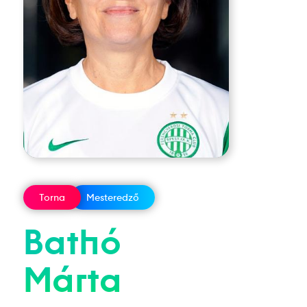
Torna
Mesteredző
Bathó
Márta