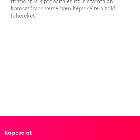
triatlont is kipróbálta és itt is számtalan
korosztályos versenyen képviselte a zöld
fehéreket.
Kapcsolat