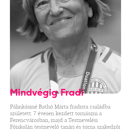
Mindvégig Fradi
Pálinkásiné Bathó Márta fradista családba
született. 7 évesen kezdett tornászni a
Ferencvárosban, majd a Testnevelési
Főiskolán testnevelő tanári és torna szakedzői