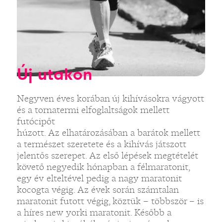
Új utakon
Negyven éves korában új kihívásokra vágyott
és a tornatermi elfoglaltságok mellett
futócipőt
húzott. Az elhatározásában a barátok mellett
a természet szeretete és a kihívás játszott
jelentős szerepet. Az első lépések megtételét
követő negyedik hónapban a félmaratonit,
egy év elteltével pedig a nagy maratonit
kocogta végig. Az évek során számtalan
maratonit futott végig, köztük – többször – is
a híres new yorki maratonit. Később a