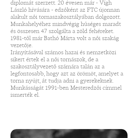
diplomát szerzett. 20 évesen már - Vígh
László hívására - edzőként az FTC újonnan
alakult női tornaszakosztályában dolgozott.
Munkahelyéhez mindvégig hűséges maradt
és összesen 47 szolgálta a zöld fehéreket.
1981-től már Bathó Márta volt a női szakág
vezetője.
Irányításával számos hazai és nemzetközi
sikert értek el a női tornászok, de a
szakosztályvezető számára talán az a
legfontosabb, hogy azt az örömöt, amelyet a
torna nyújt, át tudja adni a gyerekeknek.
Munkásságát 1991-ben Mesteredzői címmel
ismerték el.