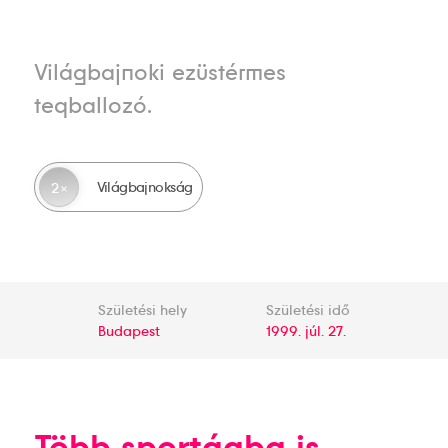
Világbajnoki ezüstérmes
teqballozó.
Világbajnokság
2
Születési hely
Születési idő
Budapest
1999. júl. 27.
Több sportágba is