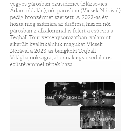
vegyes párosban ezüstérmet (Blázsovics
Ádám oldalán), női párosban (Vicsek Nórával)
pedig bronzérmet szerzett. A 2023-as év
hozta meg számára az áttörést, hiszen női
párosban 2 alkalommal is felért a csúcsra a
Teqball Tour versenysorozatban, valamint
sikerült kvalifikálniuk magukat Vicsek
Nórával a 2023-as bangkoki Teqball
Világbajnokságra, ahonnak egy csodálatos
ezüstéremmel tértek haza.