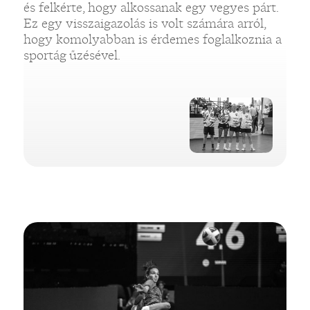
és felkérte, hogy alkossanak egy vegyes párt.
Ez egy visszaigazolás is volt számára arról,
hogy komolyabban is érdemes foglalkoznia a
sportág űzésével.