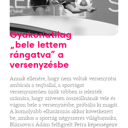
Gyakorlatilag
„bele lettem
rángatva” a
versenyzésbe
Annak ellenére, hogy nem voltak versenyzési
ambíciói a teqballal, a sportágat
versenyszerűen űzők többen is jelezték
számára, hogy szívesen összeállnának vele és
vágjon bele a versenyzésbe, próbálja ki magát.
A komolyabb elhatározás akkor következett
be, amikor a sportág négyszeres világbajnoka,
Blázsovics Ádám felfigyelt Petra képességeire