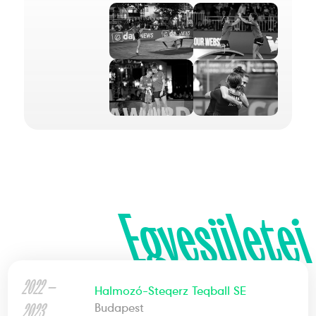
Egyesületei
2022 —
Halmozó-Steqerz Teqball SE
2023
Budapest