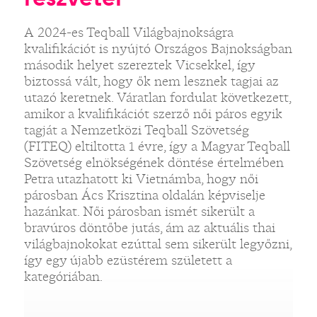
A 2024-es Teqball Világbajnokságra
kvalifikációt is nyújtó Országos Bajnokságban
második helyet szereztek Vicsekkel, így
biztossá vált, hogy ők nem lesznek tagjai az
utazó keretnek. Váratlan fordulat következett,
amikor a kvalifikációt szerző női páros egyik
tagját a Nemzetközi Teqball Szövetség
(FITEQ) eltiltotta 1 évre, így a Magyar Teqball
Szövetség elnökségének döntése értelmében
Petra utazhatott ki Vietnámba, hogy női
párosban Ács Krisztina oldalán képviselje
hazánkat. Női párosban ismét sikerült a
bravúros döntőbe jutás, ám az aktuális thai
világbajnokokat ezúttal sem sikerült legyőzni,
így egy újabb ezüstérem született a
kategóriában.