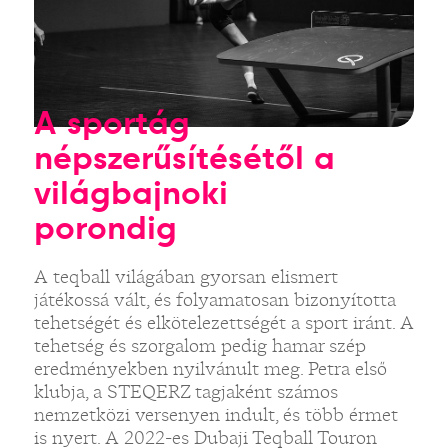
A sportág
népszerűsítésétől a
világbajnoki
porondig
A teqball világában gyorsan elismert
játékossá vált, és folyamatosan bizonyította
tehetségét és elkötelezettségét a sport iránt. A
tehetség és szorgalom pedig hamar szép
eredményekben nyilvánult meg. Petra első
klubja, a STEQERZ tagjaként számos
nemzetközi versenyen indult, és több érmet
is nyert. A 2022-es Dubaji Teqball Touron