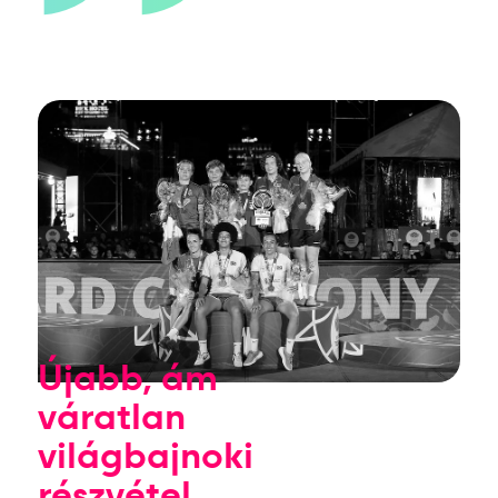
Újabb, ám
váratlan
világbajnoki
részvétel