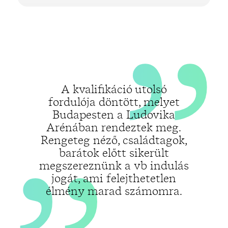
„
„
A kvalifikáció utolsó
fordulója döntött, melyet
Budapesten a Ludovika
Arénában rendeztek meg.
Rengeteg néző, családtagok,
barátok előtt sikerült
megszereznünk a vb indulás
jogát, ami felejthetetlen
élmény marad számomra.