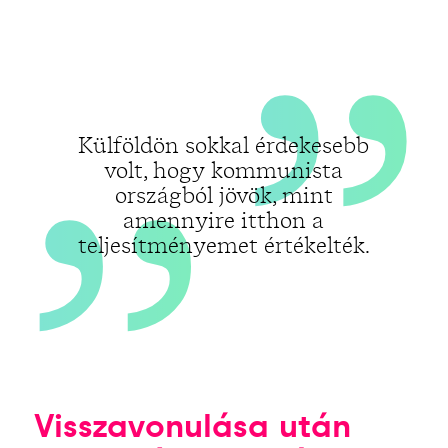
„
„
Külföldön sokkal érdekesebb
volt, hogy kommunista
országból jövök, mint
amennyire itthon a
teljesítményemet értékelték.
Visszavonulása után