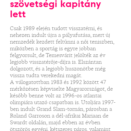
szövetségi kapitány
lett
Csak 1989 elején tudott visszatérni, és
nehezen indult újra a pályafutása, mert új
nemzedék kezdett feltűnni a női teniszben,
miközben a sportág is egyre jobban
felgyorsult, de Temesvárit jelölték az év
legjobb visszatérője-díjra is. Elszántan
dolgozott, és a legjobb huszonötbe még
vissza tudta verekedni magát.
A válogatottban 1983 és 1992 között 47
mérkőzésen képviselte Magyarországot, de
később benne volt az 1996-os atlantai
olimpiára utazó csapatban is. Utoljára 1997-
ben indult Grand Slam-tornán, párosban a
Roland Garroson a dél-afrikai Mariaan de
Swardt oldalán, majd ebben az évben
ötszörös egyéni, kétszeres páros, valamint