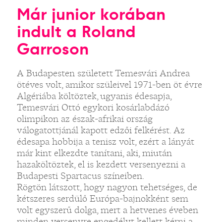
Már junior korában
indult a Roland
Garroson
A Budapesten született Temesvári Andrea
ötéves volt, amikor szüleivel 1971-ben öt évre
Algériába költöztek, ugyanis édesapja,
Temesvári Ottó egykori kosárlabdázó
olimpikon az észak-afrikai ország
válogatottjánál kapott edzői felkérést. Az
édesapa hobbija a tenisz volt, ezért a lányát
már kint elkezdte tanítani, aki, miután
hazaköltöztek, el is kezdett versenyezni a
Budapesti Spartacus színeiben.
Rögtön látszott, hogy nagyon tehetséges, de
kétszeres serdülő Európa-bajnokként sem
volt egyszerű dolga, mert a hetvenes éveben
minden versenyre engedélyt kellett kérni a