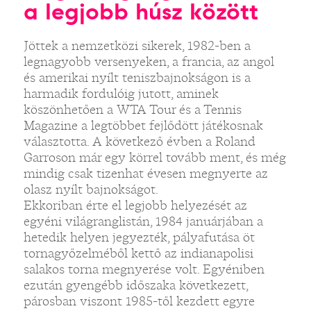
a legjobb húsz között
Jöttek a nemzetközi sikerek, 1982-ben a
legnagyobb versenyeken, a francia, az angol
és amerikai nyílt teniszbajnokságon is a
harmadik fordulóig jutott, aminek
köszönhetően a WTA Tour és a Tennis
Magazine a legtöbbet fejlődött játékosnak
választotta. A következő évben a Roland
Garroson már egy körrel tovább ment, és még
mindig csak tizenhat évesen megnyerte az
olasz nyílt bajnokságot.
Ekkoriban érte el legjobb helyezését az
egyéni világranglistán, 1984 januárjában a
hetedik helyen jegyezték, pályafutása öt
tornagyőzelméből kettő az indianapolisi
salakos torna megnyerése volt. Egyéniben
ezután gyengébb időszaka következett,
párosban viszont 1985-től kezdett egyre