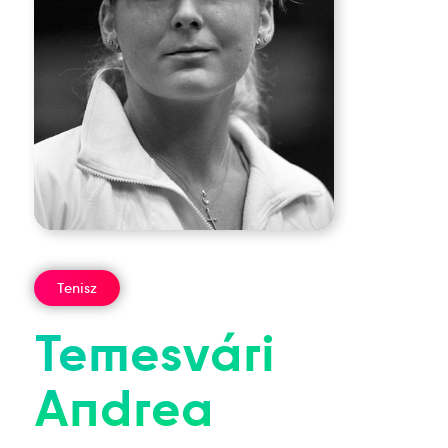
Tenisz
Temesvári
Andrea