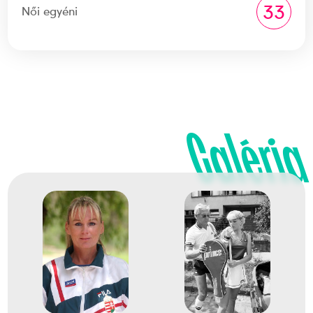
33
Női egyéni
Galéria