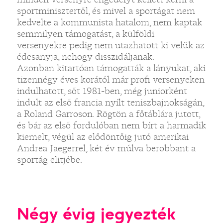
sportminisztertől, és mivel a sportágat nem
kedvelte a kommunista hatalom, nem kaptak
semmilyen támogatást, a külföldi
versenyekre pedig nem utazhatott ki velük az
édesanyja, nehogy disszidáljanak.
Azonban kitartóan támogatták a lányukat, aki
tizennégy éves korától már profi versenyeken
indulhatott, sőt 1981-ben, még juniorként
indult az első francia nyílt teniszbajnokságán,
a Roland Garroson. Rögtön a főtáblára jutott,
és bár az első fordulóban nem bírt a harmadik
kiemelt, végül az elődöntőig jutó amerikai
Andrea Jaegerrel, két év múlva berobbant a
sportág elitjébe.
Négy évig jegyezték