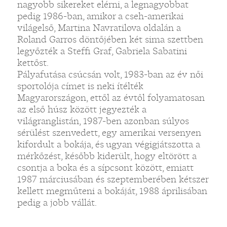
nagyobb sikereket elérni, a legnagyobbat
pedig 1986-ban, amikor a cseh-amerikai
világelső, Martina Navratilova oldalán a
Roland Garros döntőjében két sima szettben
legyőzték a Steffi Graf, Gabriela Sabatini
kettőst.
Pályafutása csúcsán volt, 1983-ban az év női
sportolója címet is neki ítélték
Magyarországon, ettől az évtől folyamatosan
az első húsz között jegyezték a
világranglistán, 1987-ben azonban súlyos
sérülést szenvedett, egy amerikai versenyen
kifordult a bokája, és ugyan végigjátszotta a
mérkőzést, később kiderült, hogy eltörött a
csontja a boka és a sípcsont között, emiatt
1987 márciusában és szeptemberében kétszer
kellett megműteni a bokáját, 1988 áprilisában
pedig a jobb vállát.