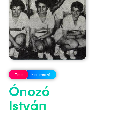
Teke
Mesteredző
Ónozó
István