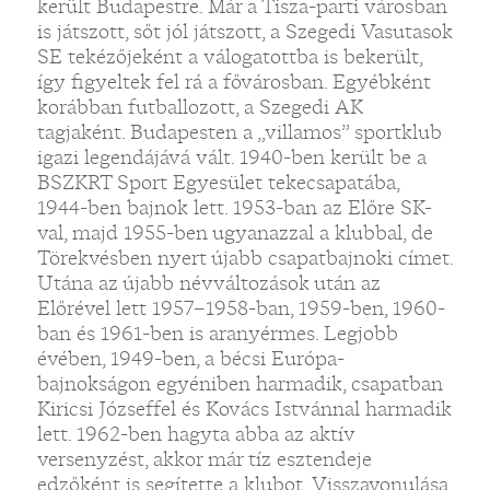
került Budapestre. Már a Tisza-parti városban
is játszott, sőt jól játszott, a Szegedi Vasutasok
SE tekézőjeként a válogatottba is bekerült,
így figyeltek fel rá a fővárosban. Egyébként
korábban futballozott, a Szegedi AK
tagjaként. Budapesten a „villamos” sportklub
igazi legendájává vált. 1940-ben került be a
BSZKRT Sport Egyesület tekecsapatába,
1944-ben bajnok lett. 1953-ban az Előre SK-
val, majd 1955-ben ugyanazzal a klubbal, de
Törekvésben nyert újabb csapatbajnoki címet.
Utána az újabb névváltozások után az
Előrével lett 1957–1958-ban, 1959-ben, 1960-
ban és 1961-ben is aranyérmes. Legjobb
évében, 1949-ben, a bécsi Európa-
bajnokságon egyéniben harmadik, csapatban
Kiricsi Józseffel és Kovács Istvánnal harmadik
lett. 1962-ben hagyta abba az aktív
versenyzést, akkor már tíz esztendeje
edzőként is segítette a klubot. Visszavonulása