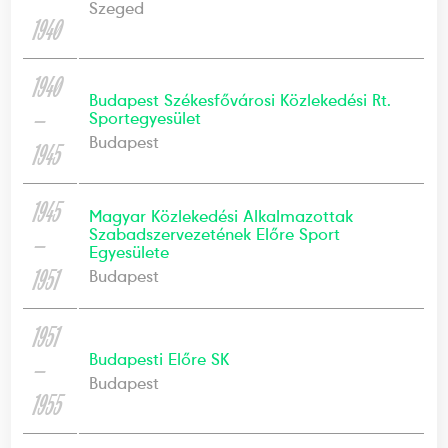
Szeged
1940
1940
Budapest Székesfővárosi Közlekedési Rt.
—
Sportegyesület
Budapest
1945
1945
Magyar Közlekedési Alkalmazottak
Szabadszervezetének Előre Sport
—
Egyesülete
1951
Budapest
1951
Budapesti Előre SK
—
Budapest
1955