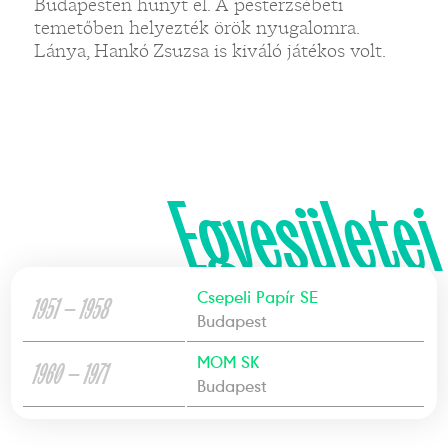
Budapesten hunyt el. A pesterzsébeti
temetőben helyezték örök nyugalomra.
Lánya, Hankó Zsuzsa is kiváló játékos volt.
Egyesületei
Csepeli Papír SE
1951 — 1958
Budapest
MOM SK
1960 — 1971
Budapest