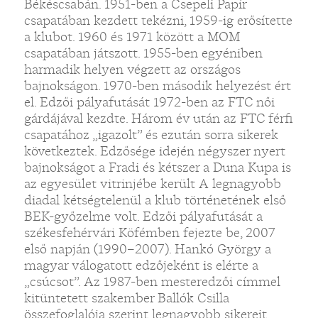
Békéscsabán. 1951-ben a Csepeli Papír
csapatában kezdett tekézni, 1959-ig erősítette
a klubot. 1960 és 1971 között a MOM
csapatában játszott. 1955-ben egyéniben
harmadik helyen végzett az országos
bajnokságon. 1970-ben második helyezést ért
el. Edzői pályafutását 1972-ben az FTC női
gárdájával kezdte. Három év után az FTC férfi
csapatához „igazolt” és ezután sorra sikerek
következtek. Edzősége idején négyszer nyert
bajnokságot a Fradi és kétszer a Duna Kupa is
az egyesület vitrinjébe került A legnagyobb
diadal kétségtelenül a klub történetének első
BEK-győzelme volt. Edzői pályafutását a
székesfehérvári Köfémben fejezte be, 2007
első napján (1990–2007). Hankó György a
magyar válogatott edzőjeként is elérte a
„csúcsot”. Az 1987-ben mesteredzői címmel
kitüntetett szakember Ballók Csilla
összefoglalója szerint legnagyobb sikereit