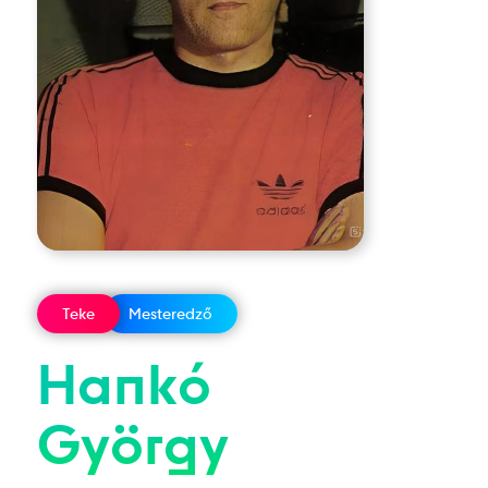
Teke
Mesteredző
Hankó
György