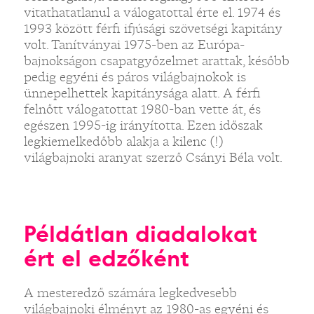
vitathatatlanul a válogatottal érte el. 1974 és
1993 között férfi ifjúsági szövetségi kapitány
volt. Tanítványai 1975-ben az Európa-
bajnokságon csapatgyőzelmet arattak, később
pedig egyéni és páros világbajnokok is
ünnepelhettek kapitánysága alatt. A férfi
felnőtt válogatottat 1980-ban vette át, és
egészen 1995-ig irányította. Ezen időszak
legkiemelkedőbb alakja a kilenc (!)
világbajnoki aranyat szerző Csányi Béla volt.
Példátlan diadalokat
ért el edzőként
A mesteredző számára legkedvesebb
világbajnoki élményt az 1980-as egyéni és