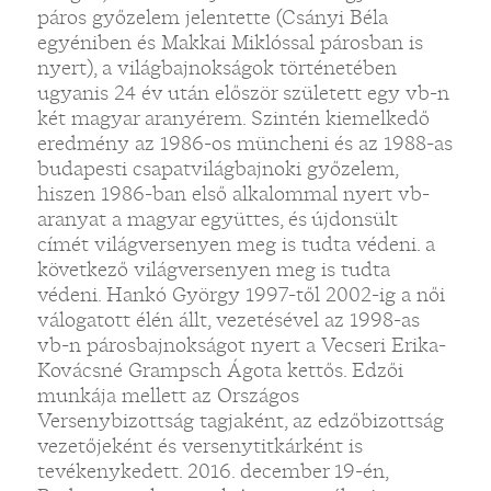
páros győzelem jelentette (Csányi Béla
egyéniben és Makkai Miklóssal párosban is
nyert), a világbajnokságok történetében
ugyanis 24 év után először született egy vb-n
két magyar aranyérem. Szintén kiemelkedő
eredmény az 1986-os müncheni és az 1988-as
budapesti csapatvilágbajnoki győzelem,
hiszen 1986-ban első alkalommal nyert vb-
aranyat a magyar együttes, és újdonsült
címét világversenyen meg is tudta védeni. a
következő világversenyen meg is tudta
védeni. Hankó György 1997-től 2002-ig a női
válogatott élén állt, vezetésével az 1998-as
vb-n párosbajnokságot nyert a Vecseri Erika-
Kovácsné Grampsch Ágota kettős. Edzői
munkája mellett az Országos
Versenybizottság tagjaként, az edzőbizottság
vezetőjeként és versenytitkárként is
tevékenykedett. 2016. december 19-én,