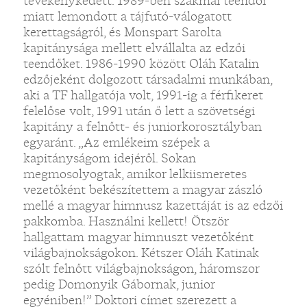
tevékenykedett. 1989-ben szakmai teendői
miatt lemondott a tájfutó-válogatott
kerettagságról, és Monspart Sarolta
kapitánysága mellett elvállalta az edzői
teendőket. 1986-1990 között Oláh Katalin
edzőjeként dolgozott társadalmi munkában,
aki a TF hallgatója volt, 1991-ig a férfikeret
felelőse volt, 1991 után ő lett a szövetségi
kapitány a felnőtt- és juniorkorosztályban
egyaránt. „Az emlékeim szépek a
kapitányságom idejéről. Sokan
megmosolyogtak, amikor lelkiismeretes
vezetőként bekészítettem a magyar zászló
mellé a magyar himnusz kazettáját is az edzői
pakkomba. Használni kellett! Ötször
hallgattam magyar himnuszt vezetőként
világbajnokságokon. Kétszer Oláh Katinak
szólt felnőtt világbajnokságon, háromszor
pedig Domonyik Gábornak, junior
egyéniben!” Doktori címet szerezett a