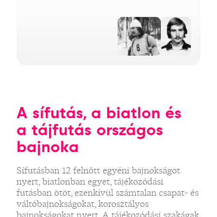
A sífutás, a biatlon és
a tájfutás országos
bajnoka
Sífutásban 12 felnőtt egyéni bajnokságot
nyert, biatlonban egyet, tájékozódási
futásban ötöt, ezenkívül számtalan csapat- és
váltóbajnokságokat, korosztályos
bajnokságokat nyert. A tájékozódási szakágak