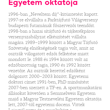
Egyetem oktatója
1996-ban „Neveltem díj”-kitüntetést kapott.
1997-re elvállalta a Parktájfutó Világverseny
budapesti futamának főszervezői teendőit.
1998-ban a hazai sítájfutó és tájkerékpáros
versenyszabályzat elkészítését vállalta
magára. 1989–1999 között a Magyar Tájfutó
Szövetség elnökségének tagja volt, amit az
osztrák válogatott edzői felkérése miatt
mondott le. 1988 és 1994 között volt az
edzőbizottság tagja, 1990 és 1992 között
vezetője. Az osztrák kerettel edzőként
dolgozott 2000–2003 között. Egyetemi
doktori címet 1991-ben, PhD minősítést
2007-ben szerzett a TF-en. A sportmunkatársi
állásokat követően a Semmelweis Egyetem
majd a Magyar Testnevelési Egyetem oktatója
lett, 2007-től egyetemi docens. Vittek