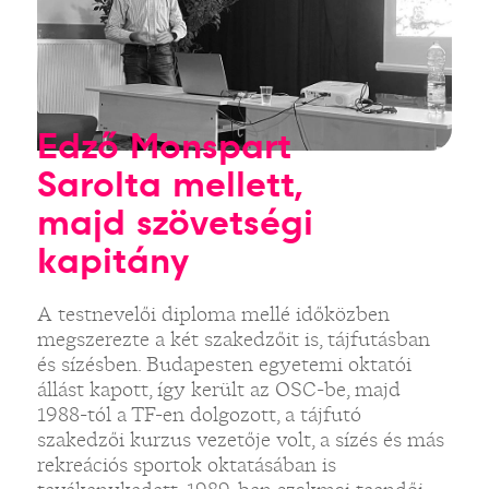
Edző Monspart
Sarolta mellett,
majd szövetségi
kapitány
A testnevelői diploma mellé időközben
megszerezte a két szakedzőit is, tájfutásban
és sízésben. Budapesten egyetemi oktatói
állást kapott, így került az OSC-be, majd
1988-tól a TF-en dolgozott, a tájfutó
szakedzői kurzus vezetője volt, a sízés és más
rekreációs sportok oktatásában is