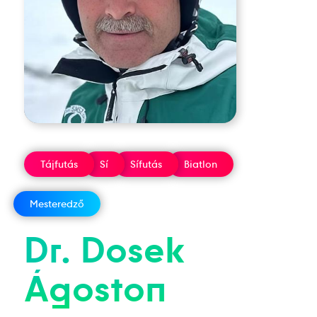
Tájfutás
Sí
Sífutás
Biatlon
Mesteredző
Dr.
Dosek
Ágoston