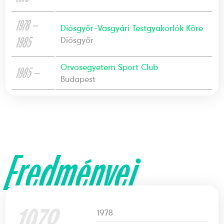
1978 —
Diósgyőr-Vasgyári Testgyakorlók Köre
1985
Diósgyőr
Orvosegyetem Sport Club
1985 —
Budapest
Eredményei
1978