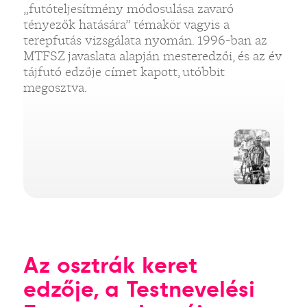
„futóteljesítmény módosulása zavaró
tényezők hatására” témakör vagyis a
terepfutás vizsgálata nyomán. 1996-ban az
MTFSZ javaslata alapján mesteredzői, és az év
tájfutó edzője címet kapott, utóbbit
megosztva.
Az osztrák keret
edzője, a Testnevelési