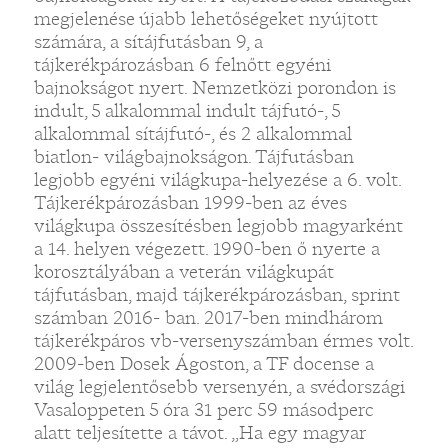
megjelenése újabb lehetőségeket nyújtott
számára, a sítájfutásban 9, a
tájkerékpározásban 6 felnőtt egyéni
bajnokságot nyert. Nemzetközi porondon is
indult, 5 alkalommal indult tájfutó-, 5
alkalommal sítájfutó-, és 2 alkalommal
biatlon- világbajnokságon. Tájfutásban
legjobb egyéni világkupa-helyezése a 6. volt.
Tájkerékpározásban 1999-ben az éves
világkupa összesítésben legjobb magyarként
a 14. helyen végezett. 1990-ben ő nyerte a
korosztályában a veterán világkupát
tájfutásban, majd tájkerékpározásban, sprint
számban 2016- ban. 2017-ben mindhárom
tájkerékpáros vb-versenyszámban érmes volt.
2009-ben Dosek Ágoston, a TF docense a
világ legjelentősebb versenyén, a svédországi
Vasaloppeten 5 óra 31 perc 59 másodperc
alatt teljesítette a távot. „Ha egy magyar