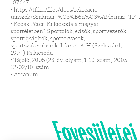
187647
• https://tf.hu/files/docs/rekreacio-
tanszek/Szakmai_%C3%B6n%C3%A9letrajz_TF_
• Kozák Péter: Ki kicsoda a magyar
sportéletben? Sportolók, edzők, sportvezetők,
sportújságírók, sportorvosok,
sportszakemberek. I. kötet A-H (Szekszárd,
1994) Ki kicsoda
• Tájoló, 2005 (23. évfolyam, 1-10. szám) 2005-
12-02/10. szám
• Arcanum
Egyesületei