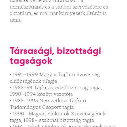
Lajostól vette át a munkakört a
természetjárás és a sítábor szervezésére és
oktatásra, és ma már környezetkultúrát is
tanít.
Társasági, bizottsági
tagságok
• 1991–1999 Magyar Tájfutó Szövetség
elnökségének tTagja
• 1988–94 Tájfutás, edzőbizottság tagja,
1990–1994 között vezetője
• 1985–1995 Nemzetközi Tájfutó
Tudományos Csoport tagja
• 1990– Magyar Síoktatók Szövetségének
tagja, 1998– szakmai bizottság tagja
• 1991– Iskolai Síoktatók Egyesületének tagja