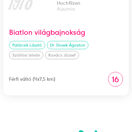
1978
Hochfilzen
Ausztria
Biatlon világbajnokság
Palácsik László
Dr. Dosek Ágoston
Szöllösi István
Kovács József
16
Férfi váltó (4x7,5 km)