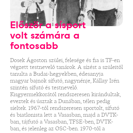
Először a sísport
volt számára a
fontosabb
Dosek Ágoston szülei, felesége és fia is TF-en
végzett testnevelő tanárok. A sízést a szüleitől
tanulta a Budai-hegyekben, édesanyja
magyar bajnok sífutó, nagynénje, Kállay Irén
szintén sífutó és testnevelő.
Kisgyermekkorától rendszeresen kirándultak,
eveztek és úsztak a Dunában, télen pedig
síeltek. 1967-től rendszeresen sportolt, sífutó
és biatlonista lett a Vasasban, majd a DVTK-
ban, tájfutó a Vasasban, TFSE-ben, DVTK-
ban, és jelenleg az OSC-ben. 1970-től a