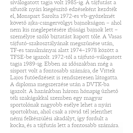
síválogatott tagja volt 1985-ig. A tájfutást a
sífutók nyári kiegészítő edzéseként kezdték
el, Monspart Sarolta 1972-es vb-győzelmét
követő ajka-csingervölgyi bajnokságon – ahol
nem kis meglepetésére ifjúsági bajnok lett –
személyre szóló biztatást kapott tőle. A Vasas
tájfutó-szakosztályának megszűnése után,
TF-es tanulmányai alatt 1974–1978 között a
TFSE-be igazolt. 1972-től a tájfutó-válogatott
tagja 1989-ig. Ebben az időszakban még a
sísport volt a fontosabb számára, de Vittek
Lajos futóedzéseit is rendszeresen látogatta.
A diploma megszerzése után a DVTK-ba
igazolt. A hazánkban három hónapig űzhető
téli szakágakkal szemben egy magyar
sportolónak nagyobb esélye lehet a nyári
sportokban, ahol csak a rövid tél jelenthet
némi felkészülési akadályt, így fordult a
kocka, és a tájfutás lett a fontosabb számára.