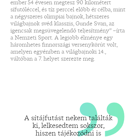
„
ember 54 évesen megtesz 90 kilométert
sífutóléccel, és tíz perccel előbb ér célba, mint
a négyszeres olimpiai bajnok, hétszeres
világbajnok svéd klasszis, Gunde Svan, az
igencsak megsüvegelendő teljesítmény” –írta
a Nemzeti Sport. A legjobb élménye egy
háromhetes finnországi versenykörút volt,
amelyen egyéniben a világbajnoki 14.,
váltóban a 7. helyet szerezte meg.
A sítájfutást nekem találták
ki, lelkesedtem sokszor,
hiszen tájékozódni is