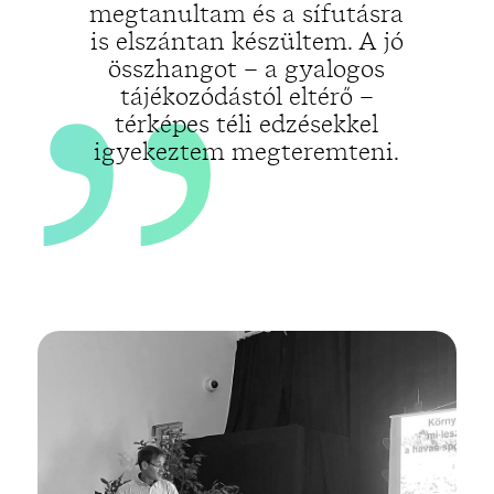
„
megtanultam és a sífutásra
is elszántan készültem. A jó
összhangot – a gyalogos
tájékozódástól eltérő –
térképes téli edzésekkel
igyekeztem megteremteni.