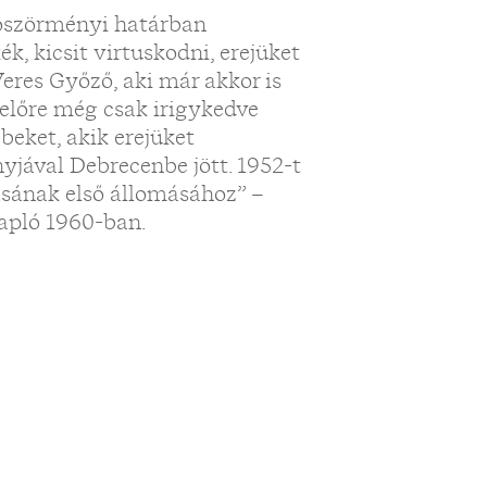
böszörményi határban
ék, kicsit virtuskodni, erejüket
Veres Győző, aki már akkor is
előre még csak irigykedve
beket, akik erejüket
nyjával Debrecenbe jött. 1952-t
tásának első állomásához” –
Napló 1960-ban.