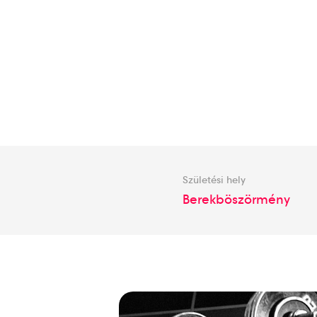
Születési hely
Berekböszörmény