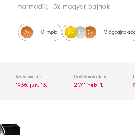
harmadik, 13x magyar bajnok
Olimpia
Világbajnoksá
2
2
2
7
Születési idő
Halálának ideje
1936. jún. 13.
2011. feb. 1.