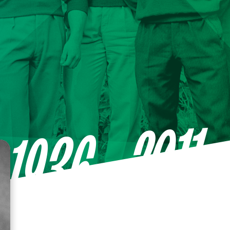
—2011
1936