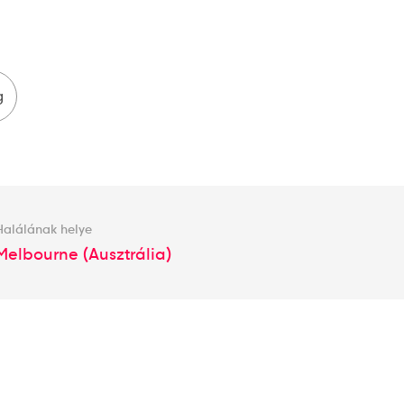
g
Halálának helye
Melbourne (Ausztrália)