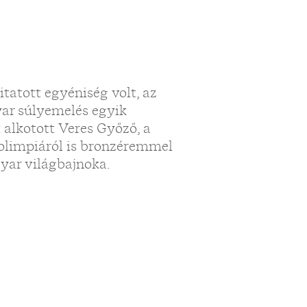
itatott egyéniség volt, az
ar súlyemelés egyik
alkotott Veres Győző, a
 olimpiáról is bronzéremmel
gyar világbajnoka.