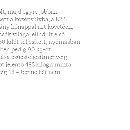
olt, majd egyre jobban
ett a középsúlyba, a 82,5
ány hónappal azt követően,
sák világa, elindult első
0 kilót teljesített, nyomásban
sben pedig 90 kg-ot
tása csúcsteljesítményéig:
ot jelentő 485 kilogrammra
pedig 18 – benne két nem