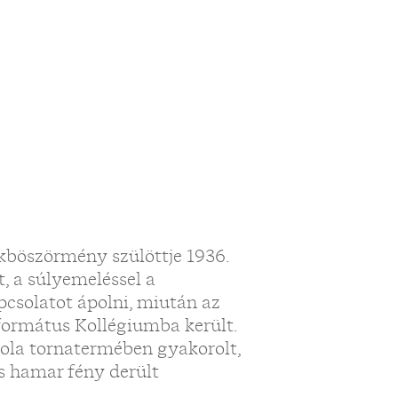
böszörmény szülöttje 1936.
, a súlyemeléssel a
pcsolatot ápolni, miután az
formátus Kollégiumba került.
kola tornatermében gyakorolt,
 s hamar fény derült