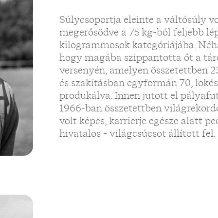
Súlycsoportja eleinte a váltósúly v
megerősödve a 75 kg-ból feljebb lép
kilogrammosok kategóriájába. Néh
hogy magába szippantotta őt a tárc
versenyén, amelyen összetettben 23
és szakításban egyformán 70, löké
produkálva. Innen jutott el pályafu
1966-ban összetettben világrekord
volt képes, karrierje egésze alatt 
hivatalos - világcsúcsot állított fel.