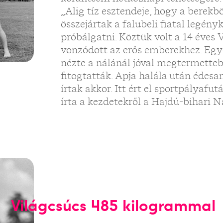
„Alig tíz esztendeje, hogy a berek
összejártak a falubeli fiatal legényk
próbálgatni. Köztük volt a 14 éves 
vonzódott az erős emberekhez. Egy
nézte a nálánál jóval megtermetteb
fitogtatták. Apja halála után édesa
írtak akkor. Itt ért el sportpályafu
írta a kezdetekről a Hajdú-bihari 
Világcsúcs 485 kilogrammal