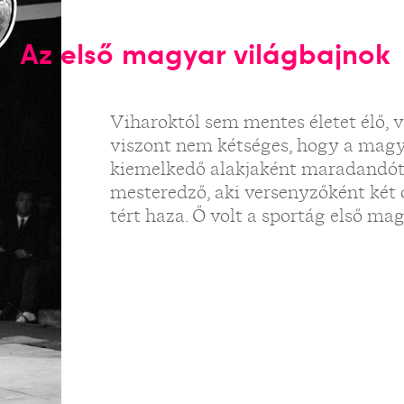
Az első magyar világbajnok
Viharoktól sem mentes életet élő, v
viszont nem kétséges, hogy a magy
kiemelkedő alakjaként maradandót 
mesteredző, aki versenyzőként két
tért haza. Ő volt a sportág első ma