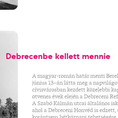
Debrecenbe kellett mennie
A magyar-román határ menti Berek
június 13–án látta meg a napvilágot
cívisvárosban kezdett közelebbi ka
ötvenes évek elején a Debreceni Re
A Szabó Kálmán utcai általános is
ahol a Debreceni Honvéd is edzett,
korántsem hétköznapi tehetségére.