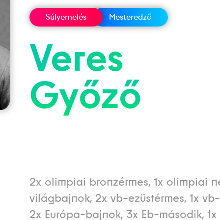
Súlyemelés
Mesteredző
Veres
Győző
2x olimpiai bronzérmes, 1x olimpiai n
világbajnok, 2x vb-ezüstérmes, 1x vb
2x Európa-bajnok, 3x Eb-második, 1x