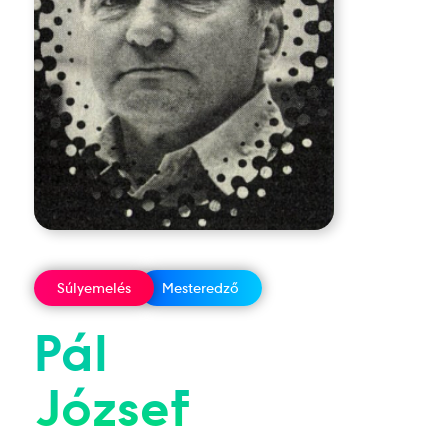
Súlyemelés
Mesteredző
Pál
József