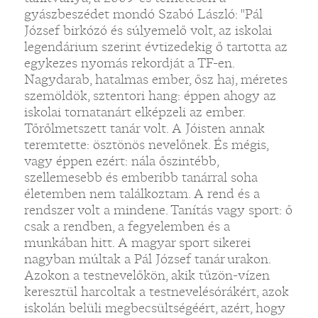
gyászbeszédet mondó Szabó László: "Pál
József birkózó és súlyemelő volt, az iskolai
legendárium szerint évtizedekig ő tartotta az
egykezes nyomás rekordját a TF-en.
Nagydarab, hatalmas ember, ősz haj, méretes
szemöldök, sztentori hang: éppen ahogy az
iskolai tornatanárt elképzeli az ember.
Tőrőlmetszett tanár volt. A Jóisten annak
teremtette: ösztönös nevelőnek. És mégis,
vagy éppen ezért: nála őszintébb,
szellemesebb és emberibb tanárral soha
életemben nem találkoztam. A rend és a
rendszer volt a mindene. Tanítás vagy sport: ő
csak a rendben, a fegyelemben és a
munkában hitt. A magyar sport sikerei
nagyban múltak a Pál József tanár urakon.
Azokon a testnevelőkön, akik tűzön-vízen
keresztül harcoltak a testnevelésórákért, azok
iskolán belüli megbecsültségéért, azért, hogy