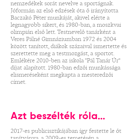
nemzedékek sorát nevelve a sportágnak.
Jóformán az első edzések óta ő irányította
Baczakó Péter munkáját, akivel elérte a
legnagyobb sikert, és 1980-ban, a moszkvai
olimpián első lett. Testnevelő tanárként a
Veres Pálné Gimnáziumban 1972 és 2004
között tanított, diákok százaival ismertette és
szerettette meg a testmozgást, a sportot.
Emlékére 2010-ben az iskola "Pál Tanár Úr"
díjat alapított. 1980-ban edzői munkássága
elismeréseként megkapta a mesteredzői
címet.
Azt beszélték róla...
2017-es publicisztikájában így festette le őt
tanítványa, a 2009-es temetésén a