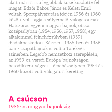
alatt már itt is a legjobbak közé küzdötte fel
magát. Edzői Bakos János és Keleti Emil
voltak. Sportpályafutása idején 1956 és 1960
között volt tagja a súlyemelő-válogatottnak.
Hatszoros egyéni magyar bajnok, ötször
középsúlyban (1954, 1956, 1957, 1958), egy
alkalommal félnehézsúlyban (1959)
diadalmaskodott. Kétszer - 1955-ben és 1956-
ban - csapatbajnok is volt a Törekvés
színeiben. Legjobb nemzetközi szereplésén,
az 1959-es, varsói Európa-bajnokságon
hatodikként végzett félnehézsúlyban. 1954 és
1960 között volt válogatott kerettag.
A csúcson
1956-os magyar bajnokság