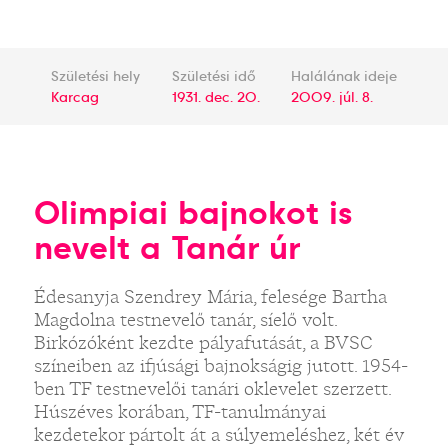
Születési hely
Születési idő
Halálának ideje
Karcag
1931. dec. 20.
2009. júl. 8.
Olimpiai bajnokot is
nevelt a Tanár úr
Édesanyja Szendrey Mária, felesége Bartha
Magdolna testnevelő tanár, síelő volt.
Birkózóként kezdte pályafutását, a BVSC
színeiben az ifjúsági bajnokságig jutott. 1954-
ben TF testnevelői tanári oklevelet szerzett.
Húszéves korában, TF-tanulmányai
kezdetekor pártolt át a súlyemeléshez, két év