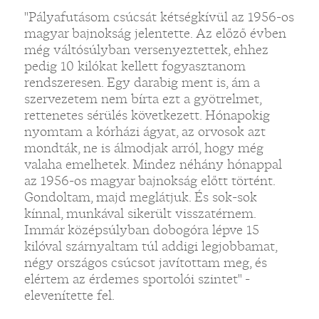
"Pályafutásom csúcsát kétségkívül az 1956-os
magyar bajnokság jelentette. Az előző évben
még váltósúlyban versenyeztettek, ehhez
pedig 10 kilókat kellett fogyasztanom
rendszeresen. Egy darabig ment is, ám a
szervezetem nem bírta ezt a gyötrelmet,
rettenetes sérülés következett. Hónapokig
nyomtam a kórházi ágyat, az orvosok azt
mondták, ne is álmodjak arról, hogy még
valaha emelhetek. Mindez néhány hónappal
az 1956-os magyar bajnokság előtt történt.
Gondoltam, majd meglátjuk. És sok-sok
kínnal, munkával sikerült visszatérnem.
Immár középsúlyban dobogóra lépve 15
kilóval szárnyaltam túl addigi legjobbamat,
négy országos csúcsot javítottam meg, és
elértem az érdemes sportolói szintet" -
elevenítette fel.