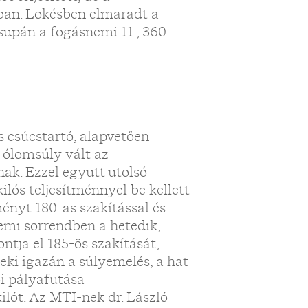
zban. Lökésben elmaradt a
csupán a fogásnemi 11., 360
 csúcstartó, alapvetően
z ólomsúly vált az
ak. Ezzel együtt utolsó
lós teljesítménnyel be kellett
ményt 180-as szakítással és
nemi sorrendben a hetedik,
ontja el 185-ös szakítását,
eki igazán a súlyemelés, a hat
ői pályafutása
lót. Az MTI-nek dr. László