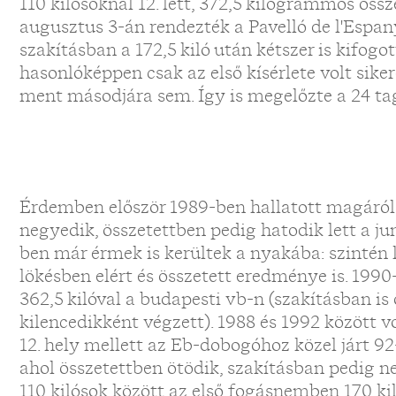
110 kilósoknál 12. lett, 372,5 kilogrammos öss
augusztus 3-án rendezték a Pavelló de l'Espan
szakításban a 172,5 kiló után kétszer is kifogot
hasonlóképpen csak az első kísérlete volt sike
ment másodjára sem. Így is megelőzte a 24 ta
Érdemben először 1989-ben hallatott magáról
negyedik, összetettben pedig hatodik lett a j
ben már érmek is kerültek a nyakába: szintén 
lökésben elért és összetett eredménye is. 1990
362,5 kilóval a budapesti vb-n (szakításban is
kilencedikként végzett). 1988 és 1992 között vo
12. hely mellett az Eb-dobogóhoz közel járt 
ahol összetettben ötödik, szakításban pedig ne
110 kilósok között az első fogásnemben 170 kiló