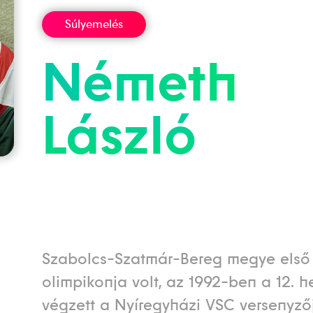
Súlyemelés
Németh
László
Szabolcs-Szatmár-Bereg megye első
olimpikonja volt, az 1992-ben a 12. h
végzett a Nyíregyházi VSC versenyző