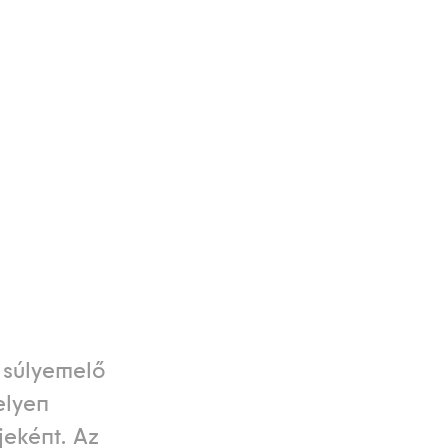
 súlyemelő
elyen
jeként. Az