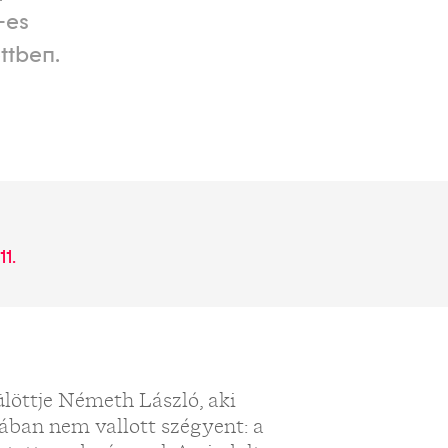
-es
ttben.
11.
löttje Németh László, aki
ában nem vallott szégyent: a