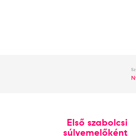
Sz
N
Első szabolcsi
súlyemelőként