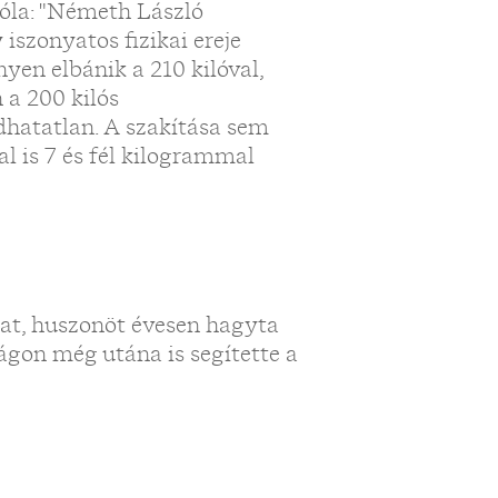
óla: "Németh László
 iszonyatos fizikai ereje
yen elbánik a 210 kilóval,
 a 200 kilós
adhatatlan. A szakítása sem
al is 7 és fél kilogrammal
gat, huszonöt évesen hagyta
ágon még utána is segítette a