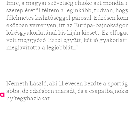
Imre, a magyar szövetség elnöke azt mondta r
szereplésétől féltem a leginkább, tudván, hogy
félelmetes kishitűséggel párosul. Edzésen könn
eközben versenyen, itt az Európa-bajnokságon
lökésgyakorlatánál kis híján kiesett. Ez elfog
volt meggyőző. Ezzel együtt, két jó gyakorlatt
megjavította a legjobbját..."
Németh László, aki 11 évesen kezdte a sportá
abba, de edzésben maradt, és a csapatbajnoks
ba
nyíregyháziakat.