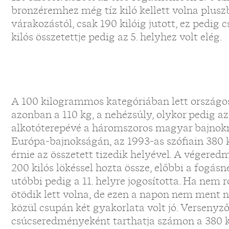
bronzéremhez még tíz kiló kellett volna plus
várakozástól, csak 190 kilóig jutott, ez pedig 
kilós összetettje pedig az 5. helyhez volt elég.
A 100 kilogrammos kategóriában lett országos
azonban a 110 kg, a nehézsúly, olykor pedig a
alkotóterepévé a háromszoros magyar bajnokn
Európa-bajnokságán, az 1993-as szófiain 380 ki
érnie az összetett tizedik helyével. A végered
200 kilós lökéssel hozta össze, előbbi a fogás
utóbbi pedig a 11. helyre jogosította. Ha nem r
ötödik lett volna, de ezen a napon nem ment n
közül csupán két gyakorlata volt jó. Versenyz
csúcseredményeként tarthatja számon a 380 ki