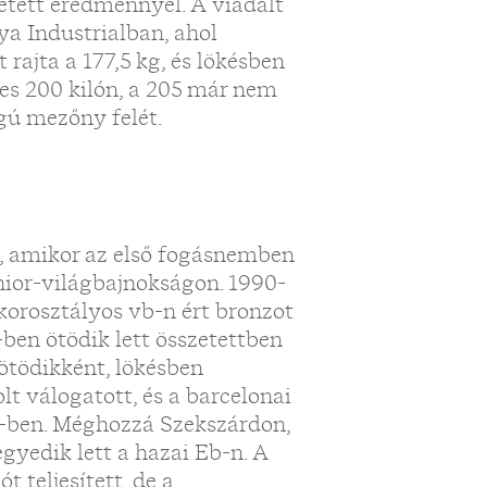
zetett eredménnyel. A viadalt
ya Industrialban, ahol
t rajta a 177,5 kg, és lökésben
res 200 kilón, a 205 már nem
gú mezőny felét.
, amikor az első fogásnemben
unior-világbajnokságon. 1990-
korosztályos vb-n ért bronzot
-ben ötödik lett összetettben
 ötödikként, lökésben
lt válogatott, és a barcelonai
92-ben. Méghozzá Szekszárdon,
gyedik lett a hazai Eb-n. A
t teljesített, de a