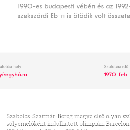
1990-es budapesti vébén és az 1992
szekszárdi Eb-n is ötödik volt összete
ületési hely
Születési idő
yíregyháza
1970. feb. 
Szabolcs-Szatmár-Bereg megye első olyan szü
súlyemelőként indulhatott olimpián. Barcelon