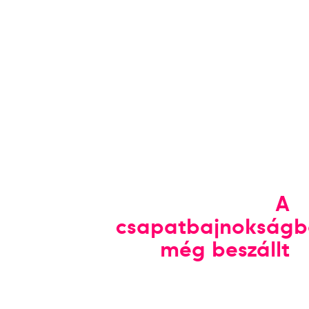
A
csapatbajnokság
még beszállt