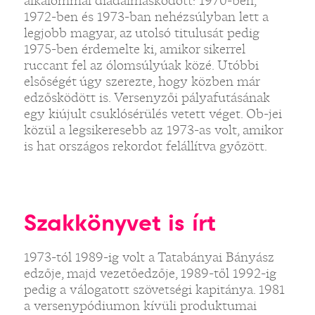
alkalommal diadalmaskodott: 1970-ben,
1972-ben és 1973-ban nehézsúlyban lett a
legjobb magyar, az utolsó titulusát pedig
1975-ben érdemelte ki, amikor sikerrel
ruccant fel az ólomsúlyúak közé. Utóbbi
elsőségét úgy szerezte, hogy közben már
edzősködött is. Versenyzői pályafutásának
egy kiújult csuklósérülés vetett véget. Ob-jei
közül a legsikeresebb az 1973-as volt, amikor
is hat országos rekordot felállítva győzött.
Szakkönyvet is írt
1973-tól 1989-ig volt a Tatabányai Bányász
edzője, majd vezetőedzője, 1989-től 1992-ig
pedig a válogatott szövetségi kapitánya. 1981
a versenypódiumon kívüli produktumai