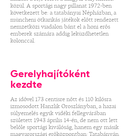
közül. A sportági nagy pillanat 1972-ben
következett be: a tatabányai Népházban, a
müncheni ötkarikás játékok előtt rendezett
nemzetközi viadalon bánt el a honi erős
emberek számára addig leküzdhetetlen
kolonccal.
Gerelyhajítóként
kezdte
Az idővel 173 centisre nőtt és 110 kilósra
izmosodott Hanzlik Oroszlányban, a hazai
súlyemelés egyik vidéki fellegvárában
született 1943 április 14-én, de nem ott lett
belőle sportági kiválóság, hanem egy másik
magyarországi erőközpontban: Tatabányán.