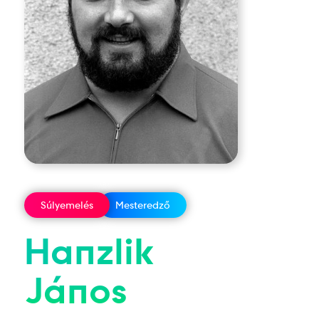
Súlyemelés
Mesteredző
Hanzlik
János