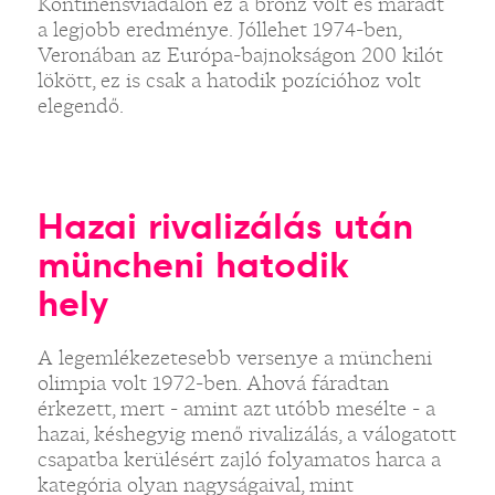
Kontinensviadalon ez a bronz volt és maradt
a legjobb eredménye. Jóllehet 1974-ben,
Veronában az Európa-bajnokságon 200 kilót
lökött, ez is csak a hatodik pozícióhoz volt
elegendő.
Hazai rivalizálás után
müncheni hatodik
hely
A legemlékezetesebb versenye a müncheni
olimpia volt 1972-ben. Ahová fáradtan
érkezett, mert - amint azt utóbb mesélte - a
hazai, késhegyig menő rivalizálás, a válogatott
csapatba kerülésért zajló folyamatos harca a
kategória olyan nagyságaival, mint