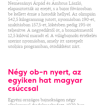
Nemessányi Árpád és Ambrus László,
elapasztották az erejét, s a bajor fővárosban
be kellett érnie a hatodik hellyel. Az olimpián
542,5 kilogrammig jutott, nyomásban 190-et,
szakításban 157,5-et, lökésben pedig 195-öt
teljesítve. A negyediktől öt, a bronzérmestől
12,5 kilóval maradt el. A világbajnoki értékelés
szerint nyomásban, amely itt szerepelt
utoljára programban, ötödikként zárt.
Négy ob-n nyert, az
egyiken hat magyar
csúccsal
Egyéni országos bajnokságon négy