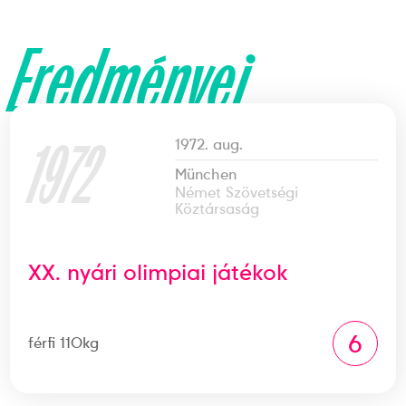
Eredményei
1972
1972. aug.
München
Német Szövetségi
Köztársaság
XX. nyári olimpiai játékok
6
férfi 110kg