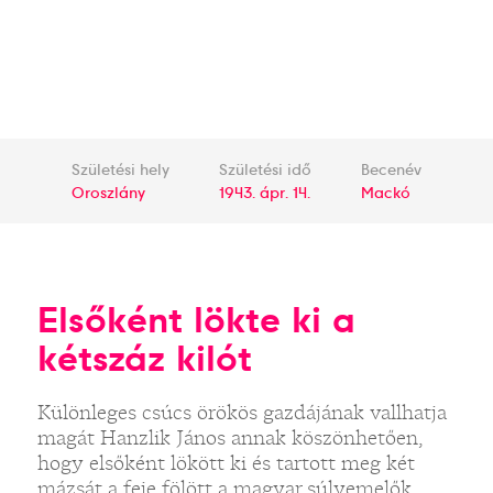
Születési hely
Születési idő
Becenév
Oroszlány
1943. ápr. 14.
Mackó
Elsőként lökte ki a
kétszáz kilót
Különleges csúcs örökös gazdájának vallhatja
magát Hanzlik János annak köszönhetően,
hogy elsőként lökött ki és tartott meg két
mázsát a feje fölött a magyar súlyemelők