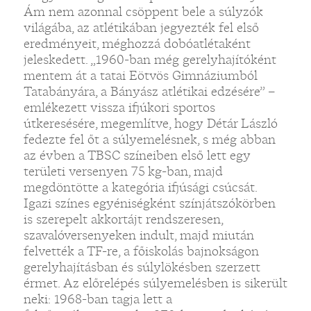
Ám nem azonnal csöppent bele a súlyzók
világába, az atlétikában jegyezték fel első
eredményeit, méghozzá dobóatlétaként
jeleskedett. „1960-ban még gerelyhajítóként
mentem át a tatai Eötvös Gimnáziumból
Tatabányára, a Bányász atlétikai edzésére” –
emlékezett vissza ifjúkori sportos
útkeresésére, megemlítve, hogy Détár László
fedezte fel őt a súlyemelésnek, s még abban
az évben a TBSC színeiben első lett egy
területi versenyen 75 kg-ban, majd
megdöntötte a kategória ifjúsági csúcsát.
Igazi színes egyéniségként színjátszókörben
is szerepelt akkortájt rendszeresen,
szavalóversenyeken indult, majd miután
felvették a TF-re, a főiskolás bajnokságon
gerelyhajításban és súlylökésben szerzett
érmet. Az előrelépés súlyemelésben is sikerült
neki: 1968-ban tagja lett a