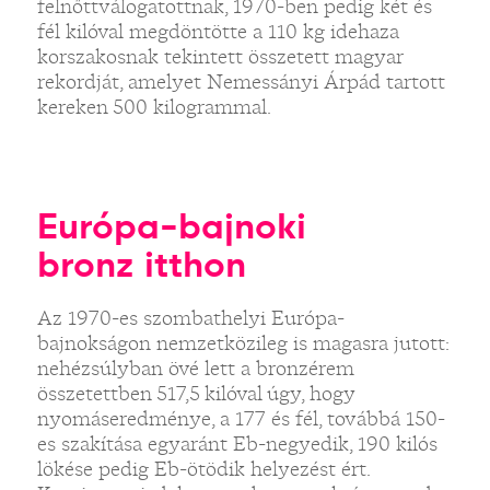
felnőttválogatottnak, 1970-ben pedig két és
fél kilóval megdöntötte a 110 kg idehaza
korszakosnak tekintett összetett magyar
rekordját, amelyet Nemessányi Árpád tartott
kereken 500 kilogrammal.
Európa-bajnoki
bronz itthon
Az 1970-es szombathelyi Európa-
bajnokságon nemzetközileg is magasra jutott:
nehézsúlyban övé lett a bronzérem
összetettben 517,5 kilóval úgy, hogy
nyomáseredménye, a 177 és fél, továbbá 150-
es szakítása egyaránt Eb-negyedik, 190 kilós
lökése pedig Eb-ötödik helyezést ért.