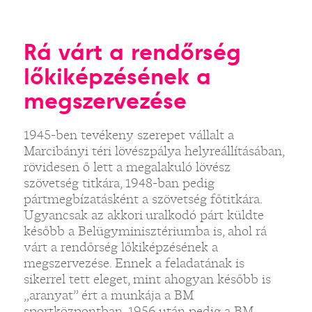
Rá várt a rendőrség
lőkiképzésének a
megszervezése
1945-ben tevékeny szerepet vállalt a
Marcibányi téri lövészpálya helyreállításában,
rövidesen ő lett a megalakuló lövész
szövetség titkára, 1948-ban pedig
pártmegbízatásként a szövetség főtitkára.
Ugyancsak az akkori uralkodó párt küldte
később a Belügyminisztériumba is, ahol rá
várt a rendőrség lőkiképzésének a
megszervezése. Ennek a feladatának is
sikerrel tett eleget, mint ahogyan később is
„aranyat” ért a munkája a BM
sportközpontban, 1956 után pedig a BM