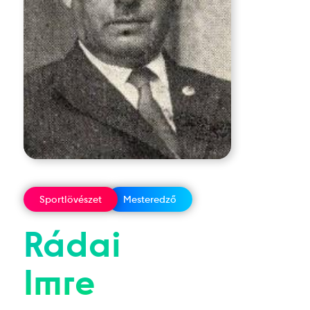
Sportlövészet
Mesteredző
Rádai
Imre