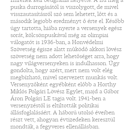
puska durrogásától is viszolygott, de mivel
visszautasításról szó sem lehetett, lőtt és a
második legjobb eredményt ő érte el. Később
úgy tartotta, hiába nyerte a versenyek egész
sorát, kölcsönpuskával még az olimpiai
válogatót is 1936-ban, a Honvédelmi
Szövetség égisze alatt működő akkori lövész
szövetség nem adott lehetőséget arra, hogy
nagy világversenyeken is indulhasson. Úgy
gondolta, hogy azért, mert nem volt elég
megbízható, mivel szervezett munkás volt.
Versenyzőként egyébként előbb a Horthy
Miklós Polgári Lövész Egylet, majd a Gábor
Áron Polgári LE tagja volt. 1941-ben a
versenyzéstől is eltiltották politikai
állásfoglalásáért. A háború utolsó éveiben
részt vett, ahogyan évtizedeken keresztül
mondták, a fegyveres ellenállásban.