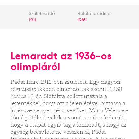
Születési idő
Halálának ideje
1911
1984
Lemaradt az 1936-os
olimpiáról
Rádai Imre 1911-ben született. Egy nagyon
régi újságcikkben elmondottak szerint 1930.
június 12-én Siófokra kellett utaznia a
leventékkel, hogy ott a jelenlétével bíztassa a
lövészversenyen résztvevőket. Már a Velencei-
tónál pöfékelt velük a vonat, amikor kiderült,
hogy a csapat egyik tagja lemaradt, s hogy az
egység becsülete ne vesszen el, Rádai
Imrének kell beugrania helyette. A fiú még a