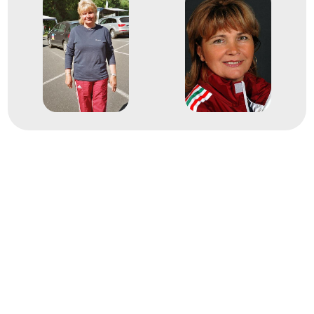
46. Sportlövő világbajnokság
2
koronglövő Skeet csapat
1995
1995. jún.
Nicosia
Cyprus
Koronglövő világbajnokság
2
koronglövő Skeet csapat