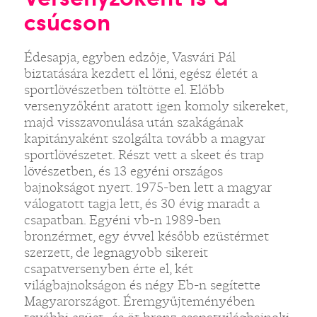
csúcson
Édesapja, egyben edzője, Vasvári Pál
biztatására kezdett el lőni, egész életét a
sportlövészetben töltötte el. Előbb
versenyzőként aratott igen komoly sikereket,
majd visszavonulása után szakágának
kapitányaként szolgálta tovább a magyar
sportlövészetet. Részt vett a skeet és trap
lövészetben, és 13 egyéni országos
bajnokságot nyert. 1975-ben lett a magyar
válogatott tagja lett, és 30 évig maradt a
csapatban. Egyéni vb-n 1989-ben
bronzérmet, egy évvel később ezüstérmet
szerzett, de legnagyobb sikereit
csapatversenyben érte el, két
világbajnokságon és négy Eb-n segítette
Magyarországot. Éremgyűjteményében