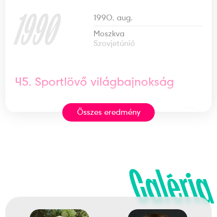
1990
1990. aug.
Moszkva
Szovjetúnió
45. Sportlövő világbajnokság
Összes eredmény
2
koronglövő Skeet csapat
1994
1994. júl.
Galéria
Milánó; Fagnano; Tolmezzo
Olaszország