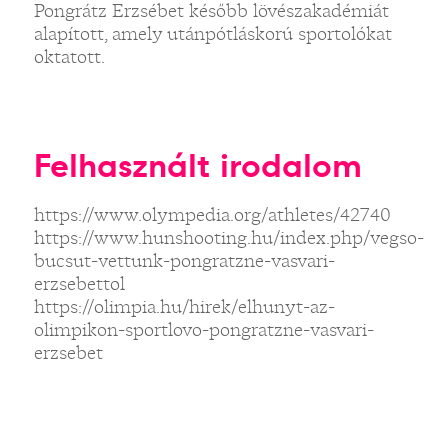
Pongrátz Erzsébet később lövészakadémiát
alapított, amely utánpótláskorú sportolókat
oktatott.
Felhasznált irodalom
https://www.olympedia.org/athletes/42740
https://www.hunshooting.hu/index.php/vegso-
bucsut-vettunk-pongratzne-vasvari-
erzsebettol
https://olimpia.hu/hirek/elhunyt-az-
olimpikon-sportlovo-pongratzne-vasvari-
erzsebet