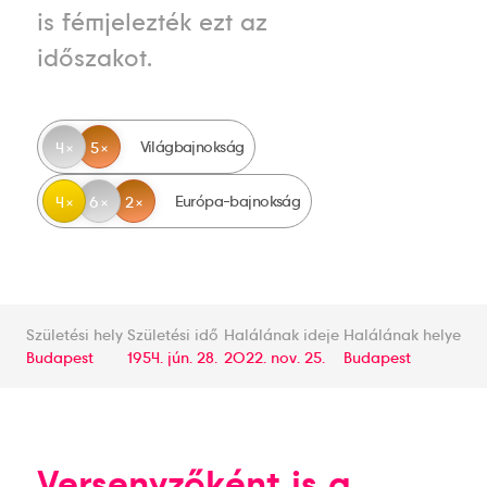
is fémjelezték ezt az
időszakot.
Világbajnokság
4
5
Európa-bajnokság
4
6
2
Születési hely
Születési idő
Halálának ideje
Halálának helye
Budapest
1954. jún. 28.
2022. nov. 25.
Budapest
Versenyzőként is a