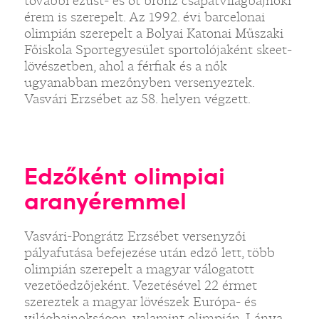
további ezüst- és öt bronz csapatvilágbajnoki
érem is szerepelt. Az 1992. évi barcelonai
olimpián szerepelt a Bolyai Katonai Műszaki
Főiskola Sportegyesület sportolójaként skeet-
lövészetben, ahol a férfiak és a nők
ugyanabban mezőnyben versenyeztek.
Vasvári Erzsébet az 58. helyen végzett.
Edzőként olimpiai
aranyéremmel
Vasvári-Pongrátz Erzsébet versenyzői
pályafutása befejezése után edző lett, több
olimpián szerepelt a magyar válogatott
vezetőedzőjeként. Vezetésével 22 érmet
szereztek a magyar lövészek Európa- és
világbajnokságon, valamint olimpián. Lánya,