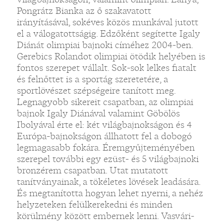
Pongrátz Bianka az ő szakavatott
irányításával, sokéves közös munkával jutott
el a válogatottságig. Edzőként segítette Igaly
Diánát olimpiai bajnoki címéhez 2004-ben.
Gerebics Rolandot olimpiai ötödik helyében is
fontos szerepet vállalt. Sok-sok lelkes fiatalt
és felnőttet is a sportág szeretetére, a
sportlövészet szépségeire tanított meg.
Legnagyobb sikereit csapatban, az olimpiai
bajnok Igaly Diánával valamint Göbölös
Ibolyával érte el: két világbajnokságon és 4
Európa-bajnokságon állhatott fel a dobogó
legmagasabb fokára. Éremgyűjteményében
szerepel további egy ezüst- és 5 világbajnoki
bronzérem csapatban. Utat mutatott
tanítványainak, a tökéletes lövések leadására.
És megtanította hogyan lehet nyerni, a nehéz
helyzeteken felülkerekedni és minden
körülmény között embernek lenni. Vasvári-