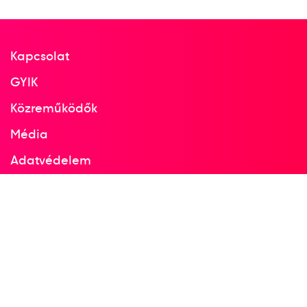
1989
1989. szept.
Montecatini
Kapcsolat
Olaszország
GYIK
Közreműködők
Koronglövő világbajnokság
Média
Adatvédelem
3
Koronglövő Korong, Skeet
Facebook
Instagram
1989
1989. szept.
Montecatini
Olaszország