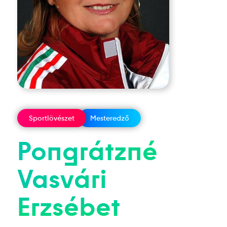
Sportlövészet
Mesteredző
Pongrátzné
Vasvári
Erzsébet