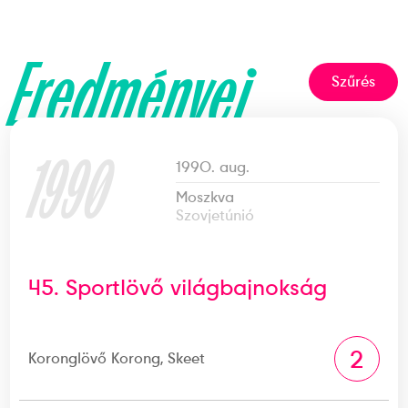
Eredményei
Szűrés
1990
1990. aug.
Moszkva
Szovjetúnió
45. Sportlövő világbajnokság
2
Koronglövő Korong, Skeet