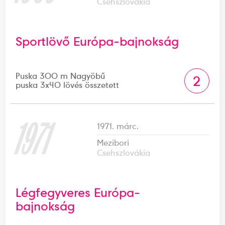
Csehszlovákia
Sportlövő Európa-bajnokság
Puska 300 m Nagyöbű
2
puska 3x40 lövés összetett
1971
1971. márc.
Mezibori
Csehszlovákia
Légfegyveres Európa-
bajnokság