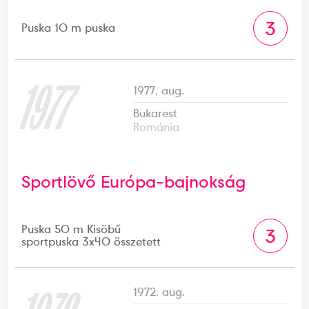
3
Puska 10 m puska
1977
1977. aug.
Bukarest
Románia
Sportlövő Európa-bajnokság
Puska 50 m Kisöbű
3
sportpuska 3x40 összetett
1972. aug.