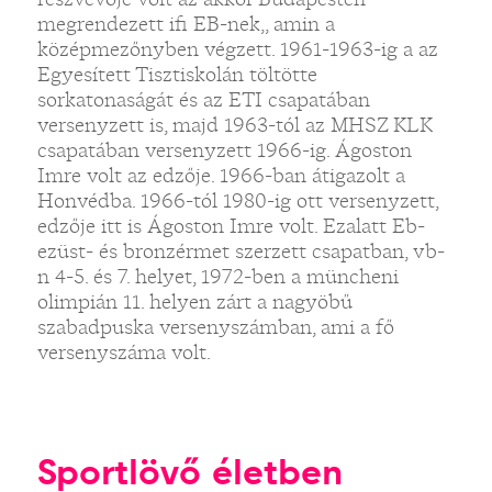
megrendezett ifi EB-nek,, amin a
középmezőnyben végzett. 1961-1963-ig a az
Egyesített Tisztiskolán töltötte
sorkatonaságát és az ETI csapatában
versenyzett is, majd 1963-tól az MHSZ KLK
csapatában versenyzett 1966-ig. Ágoston
Imre volt az edzője. 1966-ban átigazolt a
Honvédba. 1966-tól 1980-ig ott versenyzett,
edzője itt is Ágoston Imre volt. Ezalatt Eb-
ezüst- és bronzérmet szerzett csapatban, vb-
n 4-5. és 7. helyet, 1972-ben a müncheni
olimpián 11. helyen zárt a nagyöbű
szabadpuska versenyszámban, ami a fő
versenyszáma volt.
Sportlövő életben