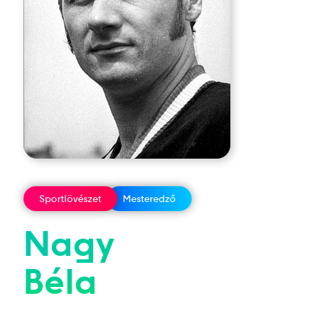
Sportlövészet
Mesteredző
Nagy
Béla