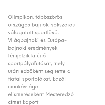
Olimpikon, többszörös
országos bajnok, sokszoros
válogatott sportlövő.
Világbajnoki és Európa-
bajnoki eredmények
fémjelzik kitűnő
sportpályafutását, mely
után edzőként segítette a
fiatal sportolókat. Edzői
munkássága
elismeréseként Mesteredző
címet kapott.