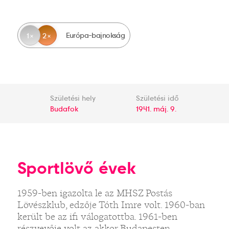
Európa-bajnokság
1
2
Születési hely
Születési idő
Budafok
1941. máj. 9.
Sportlövő évek
1959-ben igazolta le az MHSZ Postás
Lövészklub, edzője Tóth Imre volt. 1960-ban
került be az ifi válogatottba. 1961-ben
részvevője volt az akkor Budapesten