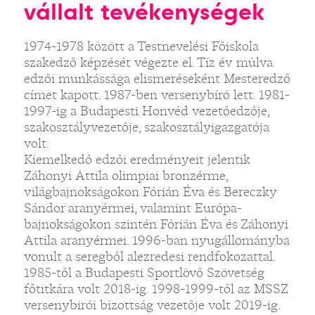
vállalt tevékenységek
1974-1978 között a Testnevelési Főiskola
szakedző képzését végezte el. Tíz év múlva
edzői munkássága elismeréseként Mesteredző
címet kapott. 1987-ben versenybíró lett. 1981-
1997-ig a Budapesti Honvéd vezetőedzője,
szakosztályvezetője, szakosztályigazgatója
volt.
Kiemelkedő edzői eredményeit jelentik
Záhonyi Attila olimpiai bronzérme,
világbajnokságokon Fórián Éva és Bereczky
Sándor aranyérmei, valamint Európa-
bajnokságokon szintén Fórián Éva és Záhonyi
Attila aranyérmei. 1996-ban nyugállományba
vonult a seregből alezredesi rendfokozattal.
1985-től a Budapesti Sportlövő Szövetség
főtitkára volt 2018-ig. 1998-1999-től az MSSZ
versenybirói bizottság vezetője volt 2019-ig.