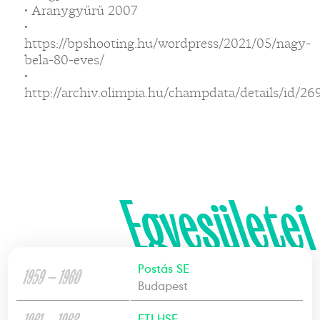
• Aranygyűrű 2007
•
https://bpshooting.hu/wordpress/2021/05/nagy-
bela-80-eves/
•
http://archiv.olimpia.hu/champdata/details/id/26
Egyesületei
Postás SE
1959 — 1960
Budapest
ETI HSE