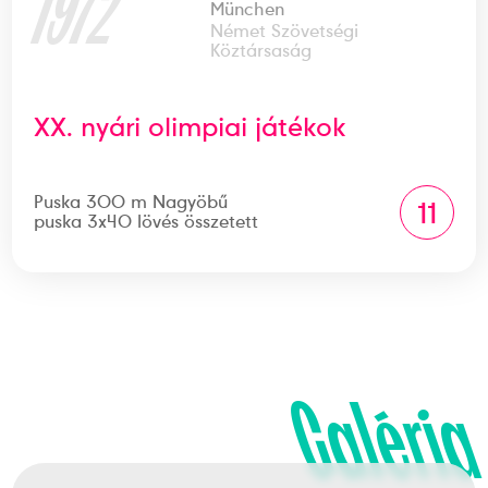
1972
München
Német Szövetségi
Köztársaság
XX. nyári olimpiai játékok
Puska 300 m Nagyöbű
11
puska 3x40 lövés összetett
Galéria