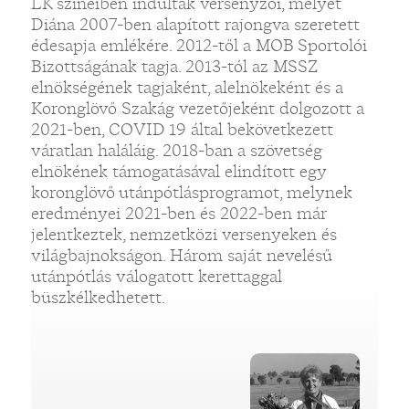
LK színeiben indultak versenyzői, melyet
Diána 2007-ben alapított rajongva szeretett
édesapja emlékére. 2012-től a MOB Sportolói
Bizottságának tagja. 2013-tól az MSSZ
elnökségének tagjaként, alelnökeként és a
Koronglövő Szakág vezetőjeként dolgozott a
2021-ben, COVID 19 által bekövetkezett
váratlan haláláig. 2018-ban a szövetség
elnökének támogatásával elindított egy
koronglövő utánpótlásprogramot, melynek
eredményei 2021-ben és 2022-ben már
jelentkeztek, nemzetközi versenyeken és
világbajnokságon. Három saját nevelésű
utánpótlás válogatott kerettaggal
büszkélkedhetett.