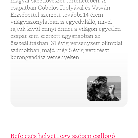
magyar skeetlövészet történetében. A
csapatban Göbölös Ibolyával és Vasvári
Erzsébettel szerzett további 14 érem
világviszonylatban is egyedülálló, mivel
rajtuk kívül ennyi érmet a világon egyetlen
csapat sem szerzett ugyanabban az
összeállításban. 31 évig versenyzett olimpiai
számokban, majd még 5 évig vett részt
korongvadász versenyeken.
Befejezés helyett egy szépen csillogó