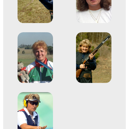
Koronglövő világbajnokság
3
Koronglövő Korong, Skeet
1991
1991. júl.
Bologna
Olaszország
Sportlövő Európa-bajnokság
1
Koronglövő Korong, Skeet