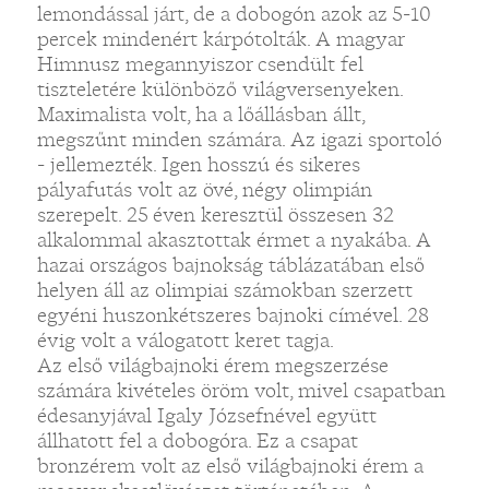
lemondással járt, de a dobogón azok az 5-10
percek mindenért kárpótolták. A magyar
Himnusz megannyiszor csendült fel
tiszteletére különböző világversenyeken.
Maximalista volt, ha a lőállásban állt,
megszűnt minden számára. Az igazi sportoló
- jellemezték. Igen hosszú és sikeres
pályafutás volt az övé, négy olimpián
szerepelt. 25 éven keresztül összesen 32
alkalommal akasztottak érmet a nyakába. A
hazai országos bajnokság táblázatában első
helyen áll az olimpiai számokban szerzett
egyéni huszonkétszeres bajnoki címével. 28
évig volt a válogatott keret tagja.
Az első világbajnoki érem megszerzése
számára kivételes öröm volt, mivel csapatban
édesanyjával Igaly Józsefnével együtt
állhatott fel a dobogóra. Ez a csapat
bronzérem volt az első világbajnoki érem a