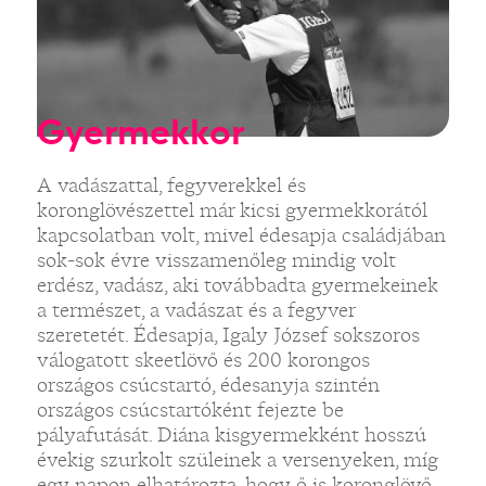
Gyermekkor
A vadászattal, fegyverekkel és
koronglövészettel már kicsi gyermekkorától
kapcsolatban volt, mivel édesapja családjában
sok-sok évre visszamenőleg mindig volt
erdész, vadász, aki továbbadta gyermekeinek
a természet, a vadászat és a fegyver
szeretetét. Édesapja, Igaly József sokszoros
válogatott skeetlövő és 200 korongos
országos csúcstartó, édesanyja szintén
országos csúcstartóként fejezte be
pályafutását. Diána kisgyermekként hosszú
évekig szurkolt szüleinek a versenyeken, míg
egy napon elhatározta, hogy ő is koronglövő