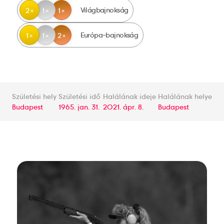
Világbajnokság
2
1
1
Európa-bajnokság
1
1
2
Születési hely
Születési idő
Halálának ideje
Halálának helye
Budapest
1965. jan. 31.
2021. ápr. 8.
Budapest