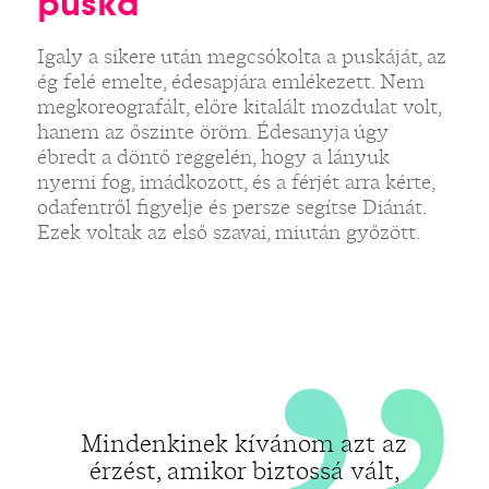
„
puska
Igaly a sikere után megcsókolta a puskáját, az
ég felé emelte, édesapjára emlékezett. Nem
megkoreografált, előre kitalált mozdulat volt,
hanem az őszinte öröm. Édesanyja úgy
ébredt a döntő reggelén, hogy a lányuk
nyerni fog, imádkozott, és a férjét arra kérte,
odafentről figyelje és persze segítse Diánát.
Ezek voltak az első szavai, miután győzött.
Mindenkinek kívánom azt az
érzést, amikor biztossá vált,