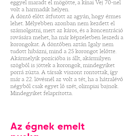
eggyel maradt el mögötte, a kínai Vej 70-nel
volt a harmadik helyen.
A döntő előtt átfutott az agyán, hogy érmes
lehet. Mélyebben azonban nem kezdett el
számolgatni, mert az káros, és a koncentráció
rovására mehet, ha már képzeletben leszedi a
korongokat. A döntőben aztán Igaly nem
tudott hibázni, mind a 25 korongot lelőtte.
Akármelyik pozícióba is állt, akármilyen
szögből is jöttek a korongok, mindegyiket
porrá zúzta. A társak viszont rontottak, így
már a 22. lövésnél az volt a tét, ha a hátralévő
négyből csak egyet lő szét, olimpiai bajnok.
Mindegyiket felaprította.
Az égnek emelt