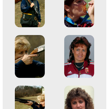
1994
1994. júl.
Milánó; Fagnano; Tolmezzo
Olaszország
46. Sportlövő világbajnokság
2
Koronglövő Korong, Skeet
1995
1995. jún.
Nicosia
Cyprus