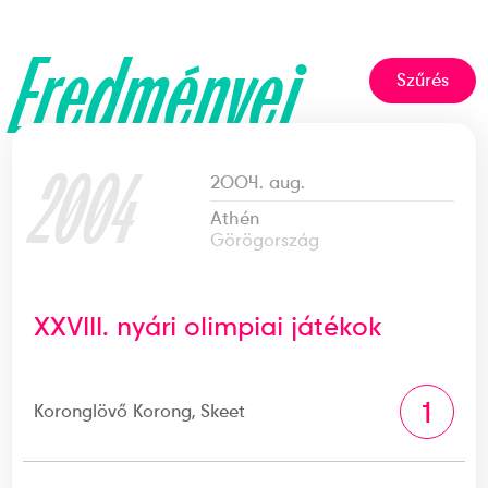
Eredményei
Szűrés
2004
2004. aug.
Athén
Görögország
XXVIII. nyári olimpiai játékok
1
Koronglövő Korong, Skeet