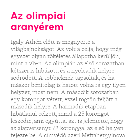
Az olimpiai
aranyérem
Igaly Athén előtt is megnyerte a
világbajnokságot. Az volt a célja, hogy még
egyszer olyan tökéletes állapotba kerüljön,
mint a vb-n. Az olimpián az első sorozatban
kétszer is hibázott, és a nyolcadik helyre
sodródott. A többieknek tapsoltak, és ha
máskor bénítólag is hatott volna rá egy ilyen
helyzet, most nem. A második sorozatban
egy korongot vétett, ezzel rögtön feljött a
második helyre. A harmadik etapban
hibátlanul célzott, mind a 25 korongot
leszedte, ami egyúttal azt is jelentette, hogy
az alapversenyt 72 koronggal az első helyen
fejezte be. A címvédő azeri Meftahetgyinova