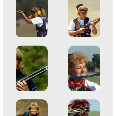
47. Sportlövő világbajnokság
1
Koronglövő Korong, Skeet
2002
2002. júl.
Lahti
Finnország
Sportlövő világbajnokság
1
Koronglövő Korong, Skeet