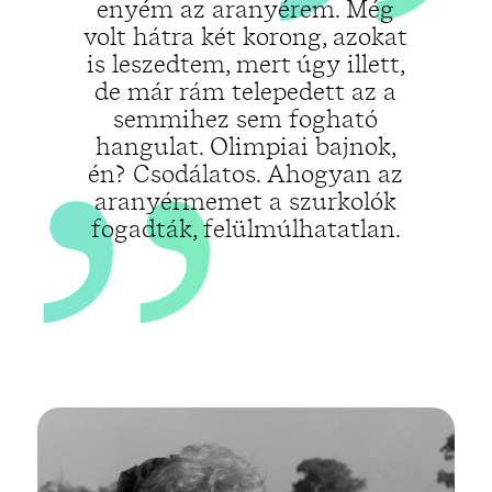
„
enyém az aranyérem. Még
volt hátra két korong, azokat
is leszedtem, mert úgy illett,
de már rám telepedett az a
semmihez sem fogható
hangulat. Olimpiai bajnok,
én? Csodálatos. Ahogyan az
aranyérmemet a szurkolók
fogadták, felülmúlhatatlan.