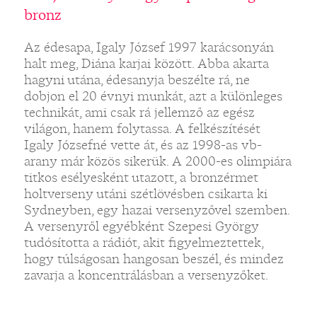
bronz
Az édesapa, Igaly József 1997 karácsonyán
halt meg, Diána karjai között. Abba akarta
hagyni utána, édesanyja beszélte rá, ne
dobjon el 20 évnyi munkát, azt a különleges
technikát, ami csak rá jellemző az egész
világon, hanem folytassa. A felkészítését
Igaly Józsefné vette át, és az 1998-as vb-
arany már közös sikerük. A 2000-es olimpiára
titkos esélyesként utazott, a bronzérmet
holtverseny utáni szétlövésben csikarta ki
Sydneyben, egy hazai versenyzővel szemben.
A versenyről egyébként Szepesi György
tudósította a rádiót, akit figyelmeztettek,
hogy túlságosan hangosan beszél, és mindez
zavarja a koncentrálásban a versenyzőket.