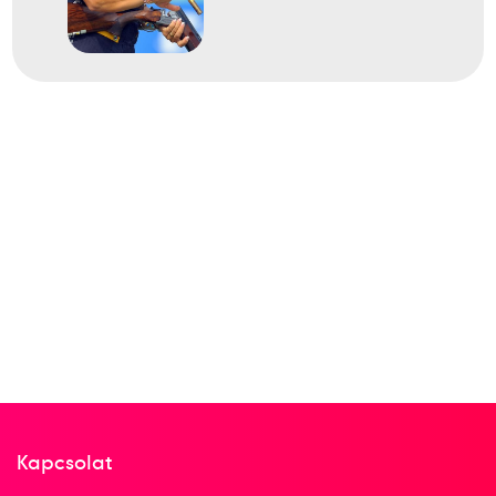
2000
2000. júl.
Montecatini
Olaszország
Koronglövő Európa-bajnokság
2
Koronglövő Korong, Skeet
1990
1990. jún.
Uddevalla
Svédország
Kapcsolat