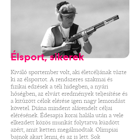
Élsport, sikerek
Kiváló sportember volt, aki életcéljának tűzte
ki az élsportot. A rendszeres szakmai és
fizikai edzések a téli hidegben, a nyári
hőségben, az elvárt eredmények teljesítése és
a kitűzött célok elérése igen nagy lemondást
követel. Diána mindent alárendelt céljai
elérésének. Édesapja korai halála után a vele
elkezdett közös munkát folytatva küzdött
azért, amit ketten megálmodtak. Olimpiai
bajnok akart lenni, és az is lett. Sok