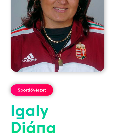
Sportlövészet
Igaly
Diána