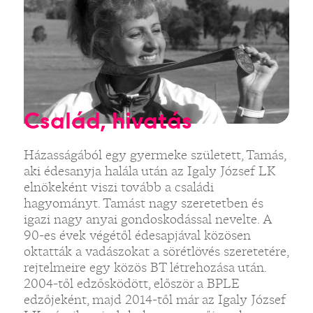
Család, hivatás
Házasságából egy gyermeke született, Tamás,
aki édesanyja halála után az Igaly József LK
elnökeként viszi tovább a családi
hagyományt. Tamást nagy szeretetben és
igazi nagy anyai gondoskodással nevelte. A
90-es évek végétől édesapjával közösen
oktatták a vadászokat a sörétlövés szeretetére,
rejtelmeire egy közös BT létrehozása után.
2004-től edzősködött, először a BPLE
edzőjeként, majd 2014-től már az Igaly József