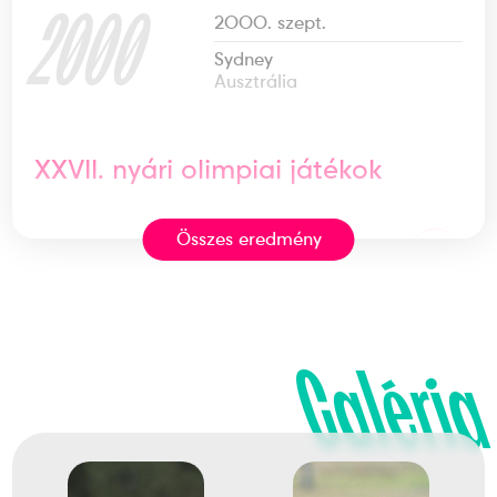
2000
2000. szept.
Sydney
Ausztrália
XXVII. nyári olimpiai játékok
Összes eredmény
3
Koronglövő Korong, Skeet
1998
1998. júl.
Galéria
Barcelona
Spanyolország